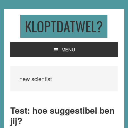
Skip
Skip
Skip
to
to
to
primary
main
primary
KLOPTDATWEL?
navigation
content
sidebar
MENU
new scientist
Test: hoe suggestibel ben
jij?