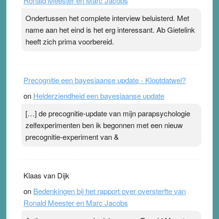
Ronald Meester en Marc Jacobs
pleister geen effect. Maar het gevoel ‘makkelijker te
ademen’ kan goud waard zijn. Door…Lees meer
Ondertussen het complete interview beluisterd. Met
Pleisterplakkers in de topspsort ›
[...]
name aan het eind is het erg interessant. Ab Gietelink
heeft zich prima voorbereid.
Precognitie een bayesiaanse update - Kloptdatwel?
on
Helderziendheid een bayesiaanse update
[…] de precognitie-update van mijn parapsychologie
zelfexperimenten ben ik begonnen met een nieuw
precognitie-experiment van &
Klaas van Dijk
on
Bedenkingen bij het rapport over oversterfte van
Ronald Meester en Marc Jacobs