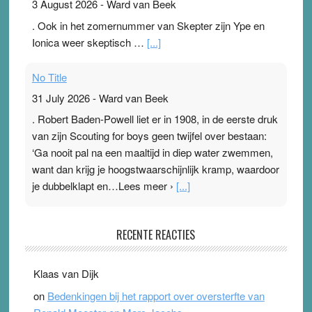
3 August 2026
-
Ward van Beek
. Ook in het zomernummer van Skepter zijn Ype en
Ionica weer skeptisch …
[...]
No Title
31 July 2026
-
Ward van Beek
. Robert Baden-Powell liet er in 1908, in de eerste druk
van zijn Scouting for boys geen twijfel over bestaan:
‘Ga nooit pal na een maaltijd in diep water zwemmen,
want dan krijg je hoogstwaarschijnlijk kramp, waardoor
je dubbelklapt en…Lees meer ›
[...]
Pleisterplakkers in de topspsort
RECENTE REACTIES
31 July 2026
-
Ward van Beek
. Na mondtape is nu de neuspleister in trek bij
Klaas van Dijk
topsporters. Ze hopen ermee hun hartslag te verlagen
on
Bedenkingen bij het rapport over oversterfte van
terwijl ze meer zuurstof opnemen. Daarop heeft zo’n