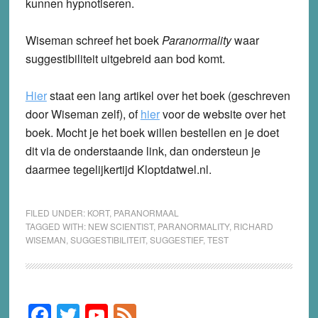
kunnen hypnotiseren.
Wiseman schreef het boek
Paranormality
waar
suggestibiliteit uitgebreid aan bod komt.
Hier
staat een lang artikel over het boek (geschreven
door Wiseman zelf), of
hier
voor de website over het
boek. Mocht je het boek willen bestellen en je doet
dit via de onderstaande link, dan ondersteun je
daarmee tegelijkertijd Kloptdatwel.nl.
FILED UNDER:
KORT
,
PARANORMAAL
TAGGED WITH:
NEW SCIENTIST
,
PARANORMALITY
,
RICHARD
WISEMAN
,
SUGGESTIBILITEIT
,
SUGGESTIEF
,
TEST
F
T
Y
F
Primary