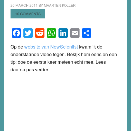
20 MARCH 2011
BY
MAARTEN KOLLER
10 COMMENTS
Facebook
Twitter
Reddit
WhatsApp
LinkedIn
Email
Share
Op de
website van NewScientist
kwam ik de
onderstaande video tegen. Bekijk hem eens en een
tip: doe de eerste keer meteen echt mee. Lees
daarna pas verder.