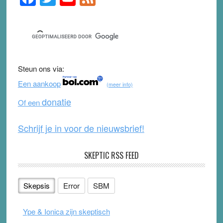
Sidebar
a
wi
o
e
c
tt
u
e
e
er
T
d
b
u
Steun ons via:
o
b
Een aankoop
(meer info)
o
e
donatie
Of een
k
Schrijf je in voor de nieuwsbrief!
SKEPTIC RSS FEED
Skepsis
Error
SBM
Ype & Ionica zijn skeptisch