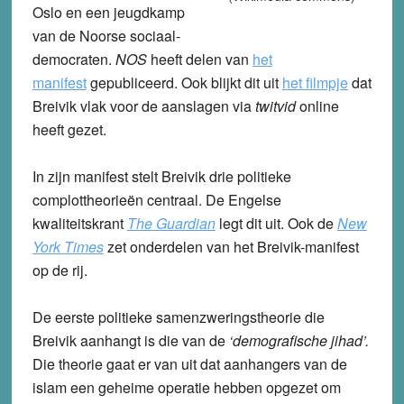
Oslo en een jeugdkamp
van de Noorse sociaal-
democraten.
NOS
heeft delen van
het
manifest
gepubliceerd. Ook blijkt dit uit
het filmpje
dat
Breivik vlak voor de aanslagen via
twitvid
online
heeft gezet.
In zijn manifest stelt Breivik drie politieke
complottheorieën centraal. De Engelse
kwaliteitskrant
The Guardian
legt dit uit. Ook de
New
York Times
zet onderdelen van het Breivik-manifest
op de rij.
De eerste politieke samenzweringstheorie die
Breivik aanhangt is die van de
‘demografische jihad’.
Die theorie gaat er van uit dat aanhangers van de
islam een geheime operatie hebben opgezet om