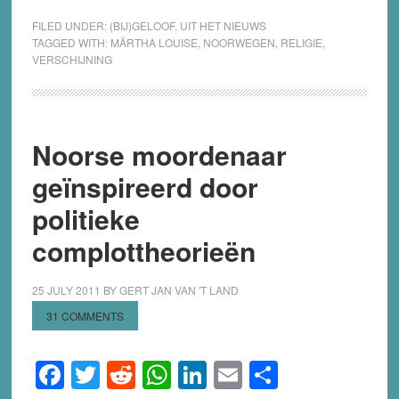
FILED UNDER:
(BIJ)GELOOF
,
UIT HET NIEUWS
TAGGED WITH:
MÄRTHA LOUISE
,
NOORWEGEN
,
RELIGIE
,
VERSCHIJNING
Noorse moordenaar
geïnspireerd door
politieke
complottheorieën
25 JULY 2011
BY
GERT JAN VAN 'T LAND
31 COMMENTS
Facebook
Twitter
Reddit
WhatsApp
LinkedIn
Email
Share