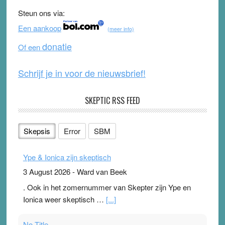
b
u
Steun ons via:
o
b
Een aankoop
(meer info)
o
e
donatie
Of een
k
Schrijf je in voor de nieuwsbrief!
SKEPTIC RSS FEED
Skepsis
Error
SBM
Ype & Ionica zijn skeptisch
3 August 2026
-
Ward van Beek
. Ook in het zomernummer van Skepter zijn Ype en
Ionica weer skeptisch …
[...]
No Title