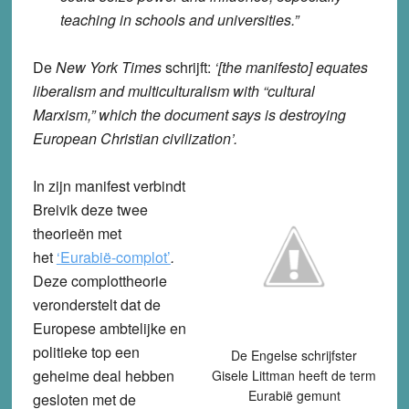
teaching in schools and universities.”
De
New York Times
schrijft:
‘[the manifesto] equates
liberalism and multiculturalism with “cultural
Marxism,” which the document says is destroying
European Christian civilization’.
In zijn manifest verbindt
Breivik deze twee
theorieën met
het
‘Eurabië-complot’
.
Deze complottheorie
veronderstelt dat de
Europese ambtelijke en
politieke top een
De Engelse schrijfster
geheime deal hebben
Gisele Littman heeft de term
Eurabië gemunt
gesloten met de