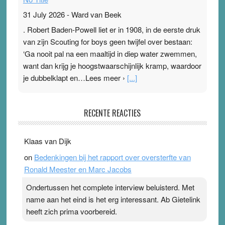
31 July 2026
-
Ward van Beek
. Robert Baden-Powell liet er in 1908, in de eerste druk
van zijn Scouting for boys geen twijfel over bestaan:
‘Ga nooit pal na een maaltijd in diep water zwemmen,
want dan krijg je hoogstwaarschijnlijk kramp, waardoor
je dubbelklapt en…Lees meer ›
[...]
Pleisterplakkers in de topspsort
RECENTE REACTIES
31 July 2026
-
Ward van Beek
. Na mondtape is nu de neuspleister in trek bij
Klaas van Dijk
topsporters. Ze hopen ermee hun hartslag te verlagen
on
Bedenkingen bij het rapport over oversterfte van
terwijl ze meer zuurstof opnemen. Daarop heeft zo’n
Ronald Meester en Marc Jacobs
pleister geen effect. Maar het gevoel ‘makkelijker te
ademen’ kan goud waard zijn. Door…Lees meer
Ondertussen het complete interview beluisterd. Met
Pleisterplakkers in de topspsort ›
[...]
name aan het eind is het erg interessant. Ab Gietelink
heeft zich prima voorbereid.