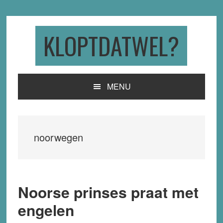
Skip
Skip
Skip
to
to
to
primary
main
primary
KLOPTDATWEL?
navigation
content
sidebar
MENU
noorwegen
Noorse prinses praat met
engelen