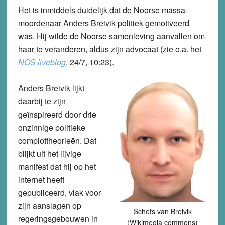
Het is inmiddels duidelijk dat de Noorse massa-
moordenaar Anders Breivik politiek gemotiveerd
was. Hij wilde de Noorse samenleving aanvallen om
haar te veranderen, aldus zijn advocaat (zie o.a. het
NOS liveblog
,
24/7, 10:23).
Anders Breivik lijkt
daarbij te zijn
geïnspireerd door drie
onzinnige politieke
complottheorieën. Dat
blijkt uit het lijvige
manifest dat hij op het
internet heeft
gepubliceerd, vlak voor
zijn aanslagen op
Schets van Breivik
regeringsgebouwen in
(Wikimedia commons)