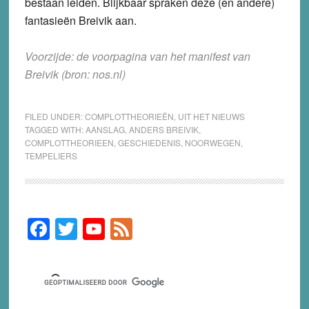
bestaan leiden. Blijkbaar spraken deze (en andere)
fantasieën Breivik aan.
Voorzijde: de voorpagina van het manifest van
Breivik (bron: nos.nl)
FILED UNDER:
COMPLOTTHEORIEËN
,
UIT HET NIEUWS
TAGGED WITH:
AANSLAG
,
ANDERS BREIVIK
,
COMPLOTTHEORIEEN
,
GESCHIEDENIS
,
NOORWEGEN
,
TEMPELIERS
F
T
Y
F
Primary
Sidebar
a
wi
o
e
c
tt
u
e
e
er
T
d