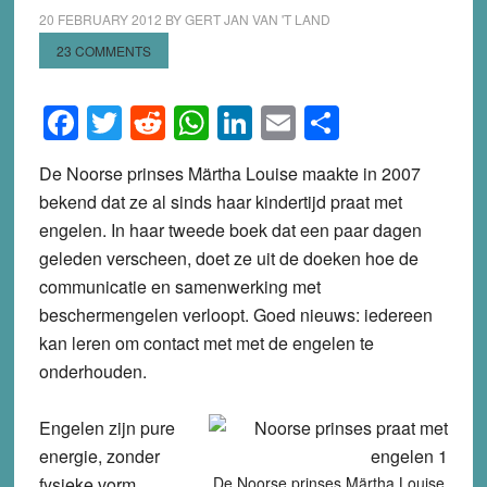
20 FEBRUARY 2012
BY
GERT JAN VAN 'T LAND
23 COMMENTS
Facebook
Twitter
Reddit
WhatsApp
LinkedIn
Email
Share
De Noorse prinses Märtha Louise maakte in 2007
bekend dat ze al sinds haar kindertijd praat met
engelen. In haar tweede boek dat een paar dagen
geleden verscheen, doet ze uit de doeken hoe de
communicatie en samenwerking met
beschermengelen verloopt. Goed nieuws: iedereen
kan leren om contact met met de engelen te
onderhouden.
Engelen zijn pure
energie, zonder
fysieke vorm.
De Noorse prinses Märtha Louise