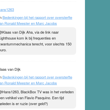
ans1263
n
Bedenkingen bij het rapport over oversterfte
an Ronald Meester en Marc Jacobs
@Klaas van Dijk Aha, via de link naar
Lighthouse kom ik bij frequenties en
kwantummechanica terecht, voor slechts 150
euro.
laas van Dijk
n
Bedenkingen bij het rapport over oversterfte
an Ronald Meester en Marc Jacobs
@Hans1263, BlackBox TV was in het verleden
een vehikel van Flavio Pasquino. Een tijd
geleden is er ruzie (over geld?)