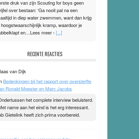
erste druk van zijn Scouting for boys geen
wijfel over bestaan: ‘Ga nooit pal na een
aaltijd in diep water zwemmen, want dan krijg
e hoogstwaarschijnlijk kramp, waardoor je
ubbelklapt en…Lees meer ›
[...]
leisterplakkers in de topspsort
RECENTE REACTIES
1 July 2026
-
Ward van Beek
 Na mondtape is nu de neuspleister in trek bij
laas van Dijk
opsporters. Ze hopen ermee hun hartslag te
n
Bedenkingen bij het rapport over oversterfte
erlagen terwijl ze meer zuurstof opnemen.
an Ronald Meester en Marc Jacobs
aarop heeft zo’n pleister geen effect. Maar het
evoel ‘makkelijker te ademen’ kan goud waard
Ondertussen het complete interview beluisterd.
ijn. Door…Lees meer Pleisterplakkers in de
Met name aan het eind is het erg interessant.
opspsort ›
[...]
Ab Gietelink heeft zich prima voorbereid.