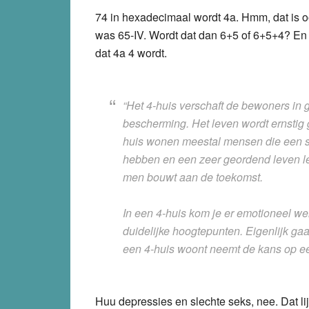
74 in hexadecimaal wordt 4a. Hmm, dat is 
was 65-IV. Wordt dat dan 6+5 of 6+5+4? En 
dat 4a 4 wordt.
“Het 4-huis verschaft de bewoners in g
bescherming. Het leven wordt ernstig 
huis wonen meestal mensen die een st
hebben en een zeer geordend leven le
men bouwt aan de toekomst.
In een 4-huis kom je er emotioneel wel
duidelijke hoogtepunten. Eigenlijk ga
een 4-huis woont neemt de kans op ee
Huu depressies en slechte seks, nee. Dat li