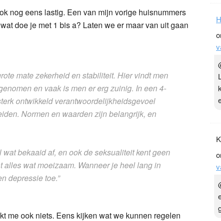
ook nog eens lastig. Een van mijn vorige huisnummers
H
wat doe je met 1 bis a? Laten we er maar van uit gaan
o
v
rote mate zekerheid en stabiliteit. Hier vindt men
genomen en vaak is men er erg zuinig. In een 4-
erk ontwikkeld verantwoordelijkheidsgevoel
iden. Normen en waarden zijn belangrijk, en
K
 wat bekaaid af, en ook de seksualiteit kent geen
o
at alles wat moeizaam. Wanneer je heel lang in
v
n depressie toe.”
jkt me ook niets. Eens kijken wat we kunnen regelen