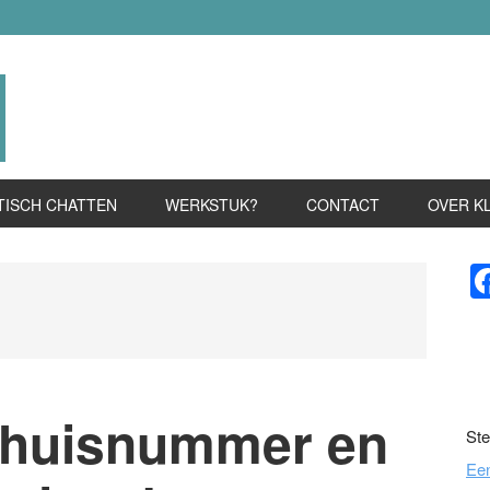
TISCH CHATTEN
WERKSTUK?
CONTACT
OVER K
P
S
 huisnummer en
Ste
Ee