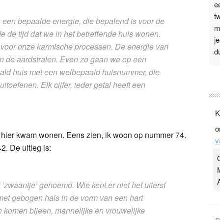
e
t
 een bepaalde energie, die bepalend is voor de
m
 de tijd dat we in het betreffende huis wonen.
j
 voor onze karmische processen. De energie van
d
an de aardstralen. Even zo gaan we op een
ald huis met een welbepaald huisnummer, die
P
oefenen. Elk cijfer, ieder getal heeft een
3
.
K
t
o
v
ik hier kwam wonen. Eens zien, ik woon op nummer 74.
v
D
. De uitleg is:
g
z
t
 ‘zwaantje’ genoemd. Wie kent er niet het uiterst
et gebogen hals in de vorm van een hart
n komen bijeen, mannelijke en vrouwelijke