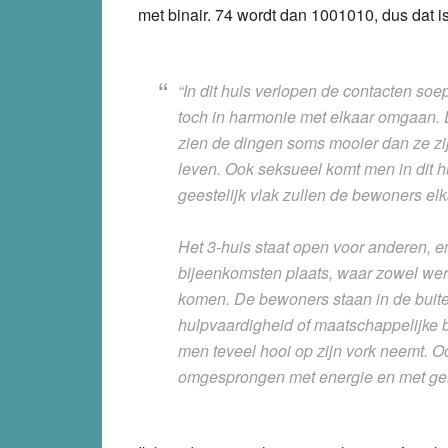
met binair. 74 wordt dan 1001010, dus dat i
“In dit huis verlopen de contacten so
toch in harmonie met elkaar omgaan. 
zien de dingen soms mooier dan ze zij
leven. Ook seksueel komt men in dit h
geestelijk vlak zullen de bewoners el
Het 3-huis staat open voor anderen, e
bijeenkomsten plaats, waar zowel wer
komen. De bewoners staan in de bui
hulpvaardigheid of maatschappelijke be
men teveel hooi op zijn vork neemt. O
omgesprongen met energie en met gel