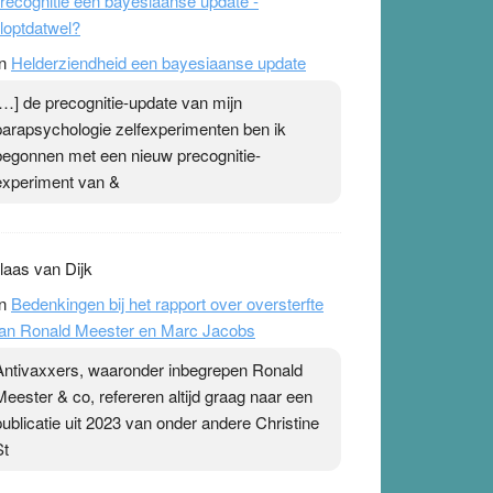
recognitie een bayesiaanse update -
loptdatwel?
n
Helderziendheid een bayesiaanse update
[…] de precognitie-update van mijn
parapsychologie zelfexperimenten ben ik
begonnen met een nieuw precognitie-
experiment van &
laas van Dijk
n
Bedenkingen bij het rapport over oversterfte
an Ronald Meester en Marc Jacobs
Antivaxxers, waaronder inbegrepen Ronald
Meester & co, refereren altijd graag naar een
publicatie uit 2023 van onder andere Christine
St