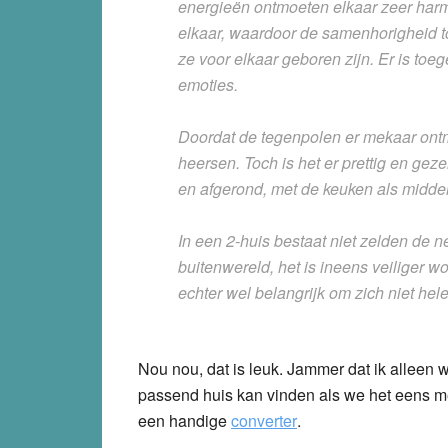
energieën ontmoeten elkaar zeer har
elkaar, waardoor de samenhorigheid 
ze voor elkaar geboren zijn. Er is toeg
emoties.
Doordat de tegenpolen er mekaar ontmo
heersen. Toch is het er prettig en gez
en afgerond, met de keuken als middel
In een 2-huis bestaat niet zelden de 
buitenwereld, het is ineens veiliger w
echter wel belangrijk om zich niet hel
Nou nou, dat is leuk. Jammer dat ik alleen 
passend huis kan vinden als we het eens me
een handige
converter
.