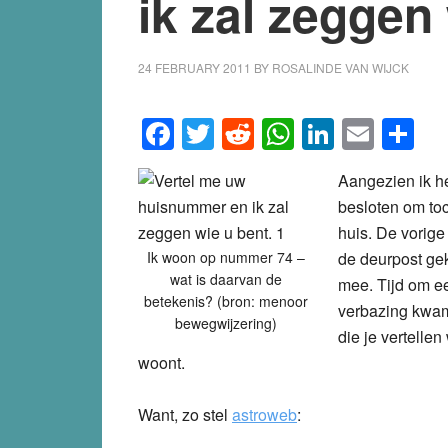
ik zal zeggen
24 FEBRUARY 2011
BY
ROSALINDE VAN WIJCK
Facebook
Twitter
Reddit
WhatsApp
LinkedI
Emai
S
Aangezien ik he
besloten om to
huis. De vorige
Ik woon op nummer 74 –
de deurpost gek
wat is daarvan de
mee. Tijd om e
betekenis? (bron: menoor
verbazing kwam
bewegwijzering)
die je vertelle
woont.
Want, zo stel
astroweb
: