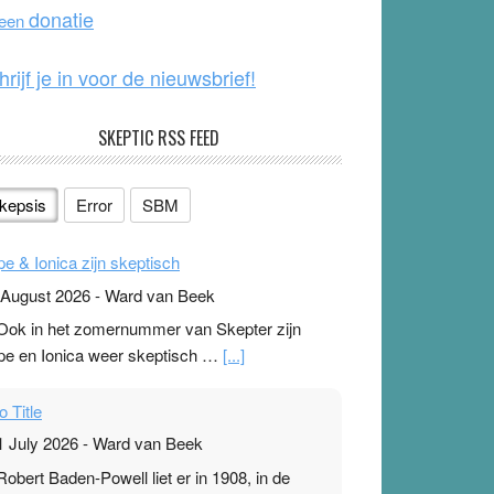
o
e
donatie
 een
k
hrijf je in voor de nieuwsbrief!
SKEPTIC RSS FEED
kepsis
Error
SBM
pe & Ionica zijn skeptisch
 August 2026
-
Ward van Beek
 Ook in het zomernummer van Skepter zijn
pe en Ionica weer skeptisch …
[...]
o Title
1 July 2026
-
Ward van Beek
 Robert Baden-Powell liet er in 1908, in de