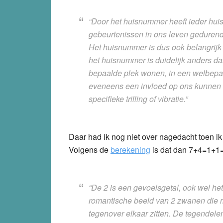
“Door het huisnummer heeft ieder huis
gebeurtenissen in ons leven gedurende
Het huisnummer is dus ook belangrijk
het huisnummer is duidelijk anders d
bepaalde plek wonen, in een welbepa
eveneens een invloed op ons kunnen uit
specifieke trilling of vibratie.”
Daar had ik nog niet over nagedacht toen 
Volgens de
berekening
is dat dan 7+4=1+1=2
“De 2 is een gevoelsgetal, ook wel het
romantische beeld van 2 zwanen die m
tegenover elkaar zitten. De tegendele