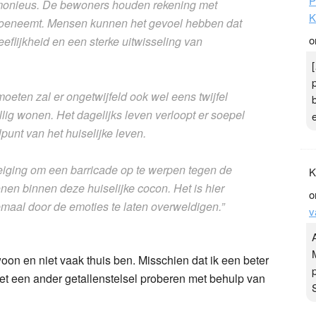
P
monieus. De bewoners houden rekening met
K
toeneemt. Mensen kunnen het gevoel hebben dat
o
eeflijkheid en een sterke uitwisseling van
eten zal er ongetwijfeld ook wel eens twijfel
ellig wonen. Het dagelijks leven verloopt er soepel
punt van het huiselijke leven.
neiging om een barricade op te werpen tegen de
K
onen binnen deze huiselijke cocon. Het is hier
o
emaal door de emoties te laten overweldigen.”
v
woon en niet vaak thuis ben. Misschien dat ik een beter
t een ander getallenstelsel proberen met behulp van