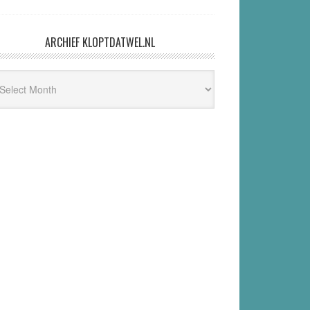
ARCHIEF KLOPTDATWEL.NL
hief
ptdatwel.nl