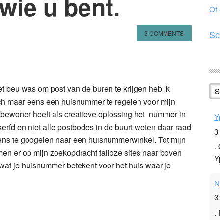
 wie u bent.
Of
Sc
3 COMMENTS
n
l
hare
t beu was om post van de buren te krijgen heb ik
S
ch maar eens een huisnummer te regelen voor mijn
 bewoner heeft als creatieve oplossing het nummer in
Y
erfd en niet alle postbodes in de buurt weten daar raad
3
ens te googelen naar een huisnummerwinkel. Tot mijn
.
en er op mijn zoekopdracht talloze sites naar boven
Y
n wat je huisnummer betekent voor het huis waar je
N
3
.