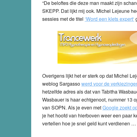
“De beloftes die deze man maakt zijn schand
SKEPP. Dat lijkt mij ook. Michel Lejeune hee
sessies met de titel
‘
Word een klets expert
‘
g
Overigens lijkt het er sterk op dat Michel 
weblog Sargasso
werd voor de verkiezinge
hetzelfde adres als dat van Tabitha Wasba
Wasbauer is haar echtgenoot, nummer 13 op 
van SOPN. Als je even met
Google zoekt o
je het hoofd van hierboven weer een paar ke
vertellen hoe je snel geld kunt verdienen …