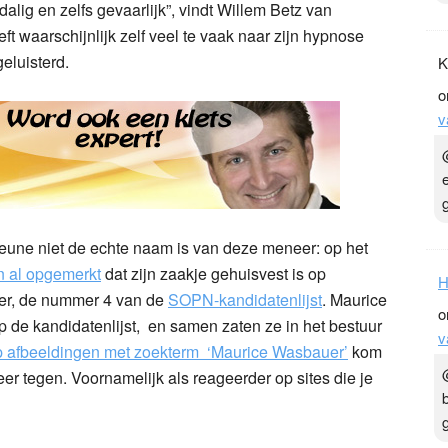
alig en zelfs gevaarlijk”, vindt Willem Betz van
ft waarschijnlijk zelf veel te vaak naar zijn hypnose
eluisterd.
K
o
v
Lejeune niet de echte naam is van deze meneer: op het
n al opgemerkt
dat zijn zaakje gehuisvest is op
H
uer, de nummer 4 van de
SOPN-kandidatenlijst
. Maurice
o
de kandidatenlijst, en samen zaten ze in het bestuur
v
p afbeeldingen met zoekterm ‘Maurice Wasbauer’
kom
er tegen. Voornamelijk als reageerder op sites die je