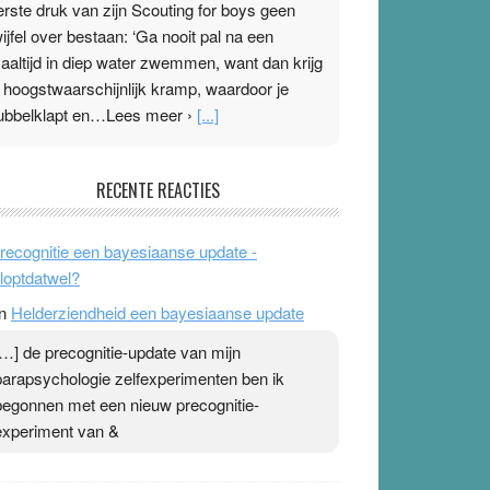
erste druk van zijn Scouting for boys geen
wijfel over bestaan: ‘Ga nooit pal na een
aaltijd in diep water zwemmen, want dan krijg
e hoogstwaarschijnlijk kramp, waardoor je
ubbelklapt en…Lees meer ›
[...]
leisterplakkers in de topspsort
RECENTE REACTIES
1 July 2026
-
Ward van Beek
 Na mondtape is nu de neuspleister in trek bij
recognitie een bayesiaanse update -
opsporters. Ze hopen ermee hun hartslag te
loptdatwel?
erlagen terwijl ze meer zuurstof opnemen.
n
Helderziendheid een bayesiaanse update
aarop heeft zo’n pleister geen effect. Maar het
evoel ‘makkelijker te ademen’ kan goud waard
[…] de precognitie-update van mijn
ijn. Door…Lees meer Pleisterplakkers in de
parapsychologie zelfexperimenten ben ik
opspsort ›
[...]
begonnen met een nieuw precognitie-
experiment van &