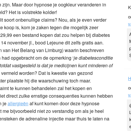
 zijn. Maar door hypnose je oogkleur veranderen in
K
ld? Het is volstrekte kolder!
o
 soort onbenullige claims? Nou, als je even verder
v
 te koop is, kom je zaken tegen die mogelijk zeer
€ 29,99 een bestand kopen dat zou helpen bij diabetes
4 november jl., bood Lejeune dit zelfs gratis aan.
 van Het Belang van Limburg) waarin beschreven
en had opgebracht om de opmerking ‘
je diabetesconditie
 totdat vastgesteld is dat je medicijnen kunt minderen of
t vermeld worden? Dat is kwestie van gezond
H
Later plaatste hij die waarschuwing toch maar.
o
laimt te kunnen behandelen zal het kopen en
v
niet direct zulke ernstige consequenties kunnen hebben
n je
allergieën
af kunt komen door deze hypnose
jkt me bijvoorbeeld niet zo verstandig om als je heel
tensteken de adrenaline injectie maar thuis te laten na