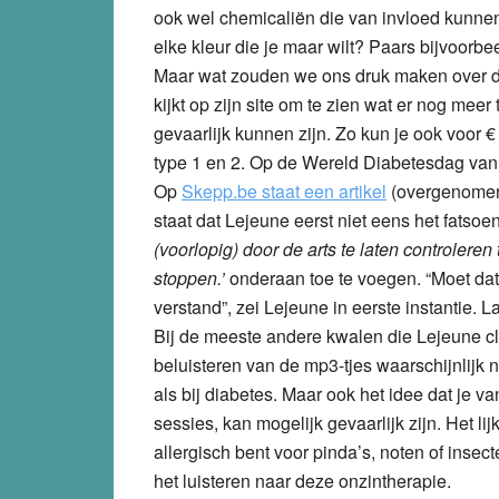
ook wel chemicaliën die van invloed kunnen
elke kleur die je maar wilt? Paars bijvoorbee
Maar wat zouden we ons druk maken over dit
kijkt op zijn site om te zien wat er nog meer
gevaarlijk kunnen zijn. Zo kun je ook voor 
type 1 en 2. Op de Wereld Diabetesdag van 1
Op
Skepp.be staat een artikel
(overgenomen
staat dat Lejeune eerst niet eens het fatso
(voorlopig) door de arts te laten controleren
stoppen.’
onderaan toe te voegen. “Moet da
verstand”, zei Lejeune in eerste instantie. 
Bij de meeste andere kwalen die Lejeune c
beluisteren van de mp3-tjes waarschijnlijk 
als bij diabetes. Maar ook het idee dat je va
sessies, kan mogelijk gevaarlijk zijn. Het li
allergisch bent voor pinda’s, noten of insec
het luisteren naar deze onzintherapie.