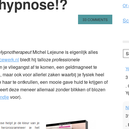
 hypnose!?
Of
Sc
33 COMMENTS
n
l
hare
 Hypnotherapeut
Michel Lejeune is eigenlijk alles
S
cewerk.nl
biedt hij talloze
professionele
 je vliegangst af te komen, een geldmagneet te
Y
 maar ook voor allerlei zaken waarbij je fysiek heel
3
e haar te ontkrullen, een mooie gave huid te krijgen of
.
weert deze meneer allemaal zonder blikken of blozen
Y
ndje
voor).
N
3
.