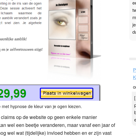
e
t
m
j
d
P
3
.
P
t
K
v
o
D
g
z
e met hypnose de kleur van je ogen kiezen.
t
e claims op de website op geen enkele manier
an wel een beetje veranderen, maar vanaf een jaar of
 nog wel wat (tijdelijke) invloed hebben en er zijn vast