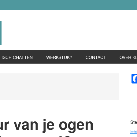
TISCH CHATTEN
WERKSTUK?
CONTACT
OVER K
P
S
ur van je ogen
Ste
Ee