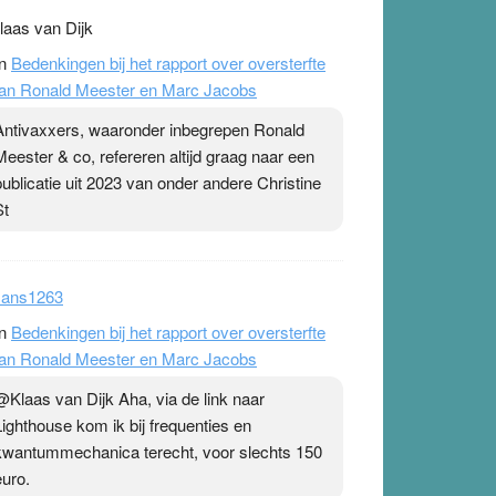
laas van Dijk
n
Bedenkingen bij het rapport over oversterfte
an Ronald Meester en Marc Jacobs
Antivaxxers, waaronder inbegrepen Ronald
Meester & co, refereren altijd graag naar een
publicatie uit 2023 van onder andere Christine
St
ans1263
n
Bedenkingen bij het rapport over oversterfte
an Ronald Meester en Marc Jacobs
@Klaas van Dijk Aha, via de link naar
Lighthouse kom ik bij frequenties en
kwantummechanica terecht, voor slechts 150
euro.