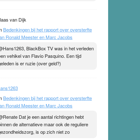
laas van Dijk
n
Bedenkingen bij het rapport over oversterfte
an Ronald Meester en Marc Jacobs
@Hans1263, BlackBox TV was in het verleden
een vehikel van Flavio Pasquino. Een tijd
geleden is er ruzie (over geld?)
ans1263
n
Bedenkingen bij het rapport over oversterfte
an Ronald Meester en Marc Jacobs
@Renate Dat je een aantal richtingen hebt
binnen de alternatieve maar ook de reguliere
gezondheidszorg, is op zich niet zo