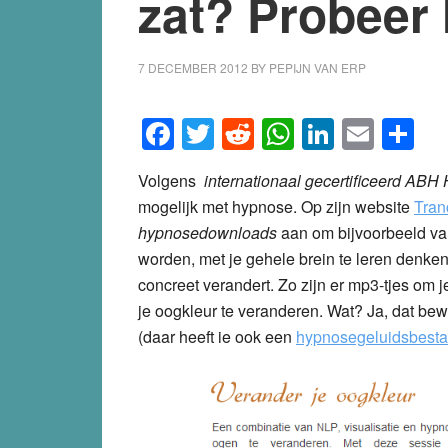
zat? Probeer
7 DECEMBER 2012
BY
PEPIJN VAN ERP
Facebook
Twitter
Reddit
WhatsApp
LinkedI
Emai
S
Volgens
internationaal gecertificeerd ABH
mogelijk met hypnose. Op zijn website
Tran
hypnosedownloads
aan om bijvoorbeeld van
worden, met je gehele brein te leren denken,
concreet verandert. Zo zijn er mp3-tjes om j
je oogkleur te veranderen. Wat? Ja, dat be
(daar heeft ie ook een
hypnosegeluidsbesta