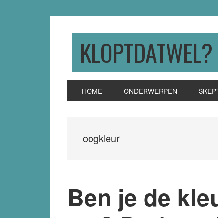
Skip
Skip
Skip
to
to
to
primary
main
primary
KLOPTDATWEL?
navigation
content
sidebar
HOME
ONDERWERPEN
SKEP
oogkleur
Ben je de kle