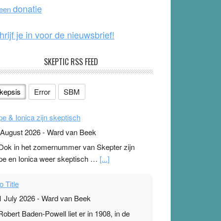
o
e
donatie
 een
k
hrijf je in voor de nieuwsbrief!
SKEPTIC RSS FEED
kepsis
Error
SBM
pe & Ionica zijn skeptisch
 August 2026
-
Ward van Beek
 Ook in het zomernummer van Skepter zijn
pe en Ionica weer skeptisch …
[...]
o Title
1 July 2026
-
Ward van Beek
 Robert Baden-Powell liet er in 1908, in de