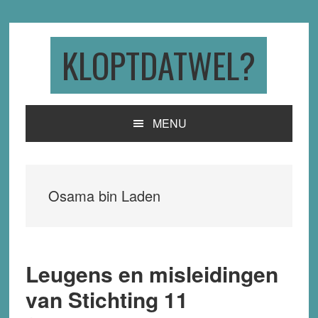
Skip
Skip
Skip
to
to
to
primary
main
primary
KLOPTDATWEL?
navigation
content
sidebar
MENU
Osama bin Laden
Leugens en misleidingen
van Stichting 11