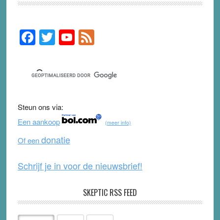
F
T
Y
F
Primary
Sidebar
a
wi
o
e
c
tt
u
e
e
er
T
d
b
u
Steun ons via:
o
b
Een aankoop
(meer info)
o
e
donatie
Of een
k
Schrijf je in voor de nieuwsbrief!
SKEPTIC RSS FEED