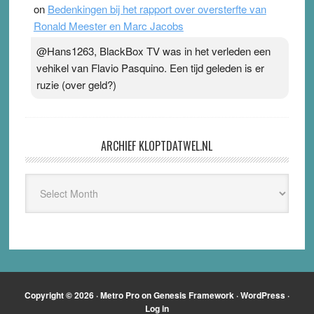
on
Bedenkingen bij het rapport over oversterfte van
Ronald Meester en Marc Jacobs
@Hans1263, BlackBox TV was in het verleden een
vehikel van Flavio Pasquino. Een tijd geleden is er
ruzie (over geld?)
ARCHIEF KLOPTDATWEL.NL
Archief
Kloptdatwel.nl
Copyright © 2026 ·
Metro Pro
on
Genesis Framework
·
WordPress
·
Log in