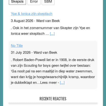
Skepsis
Error
SBM
Ype & Ionica zijn skeptisch
3 August 2026
-
Ward van Beek
. Ook in het zomernummer van Skepter zijn Ype en
Ionica weer skeptisch …
[...]
No Title
31 July 2026
-
Ward van Beek
. Robert Baden-Powell liet er in 1908, in de eerste druk
van zijn Scouting for boys geen twijfel over bestaan:
‘Ga nooit pal na een maaltijd in diep water zwemmen,
want dan krijg je hoogstwaarschijnlijk kramp, waardoor
je dubbelklapt en…Lees meer ›
[...]
Pleisterplakkers in de topspsort
RECENTE REACTIES
31 July 2026
-
Ward van Beek