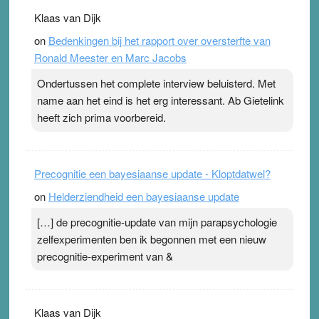
. Na mondtape is nu de neuspleister in trek bij
Klaas van Dijk
topsporters. Ze hopen ermee hun hartslag te verlagen
on
Bedenkingen bij het rapport over oversterfte van
terwijl ze meer zuurstof opnemen. Daarop heeft zo’n
Ronald Meester en Marc Jacobs
pleister geen effect. Maar het gevoel ‘makkelijker te
ademen’ kan goud waard zijn. Door…Lees meer
Ondertussen het complete interview beluisterd. Met
Pleisterplakkers in de topspsort ›
[...]
name aan het eind is het erg interessant. Ab Gietelink
heeft zich prima voorbereid.
Precognitie een bayesiaanse update - Kloptdatwel?
on
Helderziendheid een bayesiaanse update
[…] de precognitie-update van mijn parapsychologie
zelfexperimenten ben ik begonnen met een nieuw
precognitie-experiment van &
Klaas van Dijk