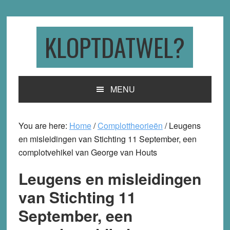
Skip
Skip
Skip
to
to
to
primary
main
primary
KLOPTDATWEL?
navigation
content
sidebar
MENU
You are here:
Home
/
Complottheorieën
/
Leugens
en misleidingen van Stichting 11 September, een
complotvehikel van George van Houts
Leugens en misleidingen
van Stichting 11
September, een