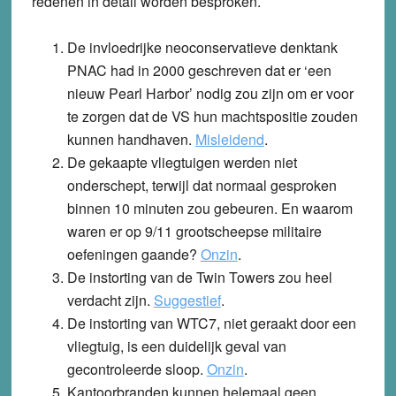
redenen in detail worden besproken.
De invloedrijke neoconservatieve denktank
PNAC had in 2000 geschreven dat er ‘een
nieuw Pearl Harbor’ nodig zou zijn om er voor
te zorgen dat de VS hun machtspositie zouden
kunnen handhaven.
Misleidend
.
De gekaapte vliegtuigen werden niet
onderschept, terwijl dat normaal gesproken
binnen 10 minuten zou gebeuren. En waarom
waren er op 9/11 grootscheepse militaire
oefeningen gaande?
Onzin
.
De instorting van de Twin Towers zou heel
verdacht zijn.
Suggestief
.
De instorting van WTC7, niet geraakt door een
vliegtuig, is een duidelijk geval van
gecontroleerde sloop.
Onzin
.
Kantoorbranden kunnen helemaal geen