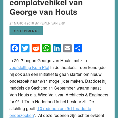
complotvehikel van
George van Houts
27 MARCH 2018
BY
PEPIJN VAN ERP
109 COMMENTS
Facebook
Twitter
Reddit
WhatsApp
LinkedIn
Email
Share
In 2017 begon George van Houts met zijn
voorstelling Kom Plot
in de theaters. Toen kondigde
hij ook aan een initiatief te gaan starten om nieuw
onderzoek naar 9/11 mogelijk te maken. Dat doet hij
middels de Stichting 11 September, waarin naast
Van Houts o.a. Wico Valk van Architects & Engineers
for 9/11 Truth Nederland in het bestuur zit. De
stichting geeft ‘
10 redenen om 9/11 nader te
onderzoeken
‘. Al deze redenen zijn echter evident