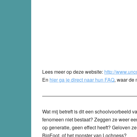
Lees meer op deze website:
http://www.unco
En
hier ga je direct naar hun FAQ
, waar de
———————————————————
Wat mij betreft is dit een schoolvoorbeeld 
fenomeen niet bestaat? Zeggen ze weer eens
op generatie, geen effect heeft? Geloven ze 
BigFoot, of het monster van Lochness?