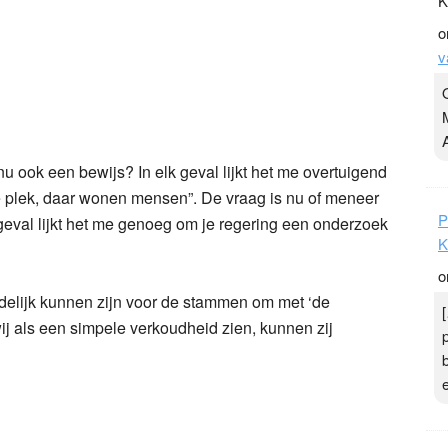
K
o
v
 nu ook een bewijs? In elk geval lijkt het me overtuigend
 plek, daar wonen mensen”. De vraag is nu of meneer
P
k geval lijkt het me genoeg om je regering een onderzoek
K
o
delijk kunnen zijn voor de stammen om met ‘de
ij als een simpele verkoudheid zien, kunnen zij