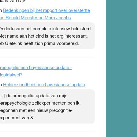
laas van Dijk
n
Bedenkingen bij het rapport over oversterfte
an Ronald Meester en Marc Jacobs
Ondertussen het complete interview beluisterd.
Met name aan het eind is het erg interessant.
Ab Gietelink heeft zich prima voorbereid.
recognitie een bayesiaanse update -
loptdatwel?
n
Helderziendheid een bayesiaanse update
[…] de precognitie-update van mijn
parapsychologie zelfexperimenten ben ik
begonnen met een nieuw precognitie-
experiment van &