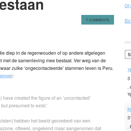
bestaan
Of
Sc
7 COMMENTS
n
l
hare
die diep in de regenwouden of op andere afgelegen
S
t met de samenleving mee bestaat. Ver weg van de
waar zulke ‘ongecontacteerde’ stammen leven is Peru.
Y
arover
:
3
.
Y
s) have created the figure of an ’uncontacted’
but presumed to exist.’
N
3
ivisten) hebben het beeld gecreëerd van een
.
mazone, oftewel, ongekend maar aangenomen dat