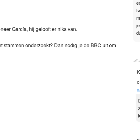
e
t
m
j
neer García, hij gelooft er niks van.
d
soort stammen onderzoekt? Dan nodig je de BBC uit om
P
3
.
K
t
o
v
v
D
g
z
t