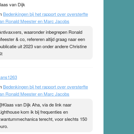
laas van Dijk
n
Bedenkingen bij het rapport over oversterfte
an Ronald Meester en Marc Jacobs
Antivaxxers, waaronder inbegrepen Ronald
Meester & co, refereren altijd graag naar een
publicatie uit 2023 van onder andere Christine
St
ans1263
n
Bedenkingen bij het rapport over oversterfte
an Ronald Meester en Marc Jacobs
@Klaas van Dijk Aha, via de link naar
Lighthouse kom ik bij frequenties en
kwantummechanica terecht, voor slechts 150
euro.