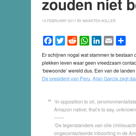
zouden niet 
14 FEBRUARY 2011
BY
MAARTEN KOLLER
Facebook
Twitter
Reddit
WhatsApp
LinkedI
Emai
S
Er schijnen nogal wat stammen te bestaan 
plekken leven waar geen vreedzaam contac
‘bewoonde’ wereld dus. Een van de landen 
De president van Peru, Alan García zegt da
‘In opposition to oil, (environmentalist
Amazon native; that’s to say, unknown 
——
‘De tegenstanders van olie (milieuact
ongecontacteerde inboorling in de A