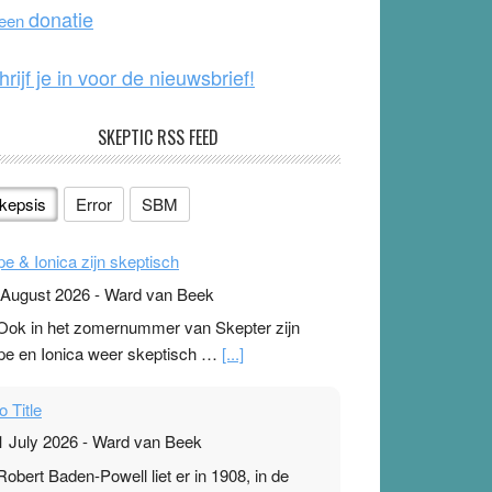
o
e
donatie
 een
k
hrijf je in voor de nieuwsbrief!
SKEPTIC RSS FEED
kepsis
Error
SBM
pe & Ionica zijn skeptisch
 August 2026
-
Ward van Beek
 Ook in het zomernummer van Skepter zijn
pe en Ionica weer skeptisch …
[...]
o Title
1 July 2026
-
Ward van Beek
 Robert Baden-Powell liet er in 1908, in de