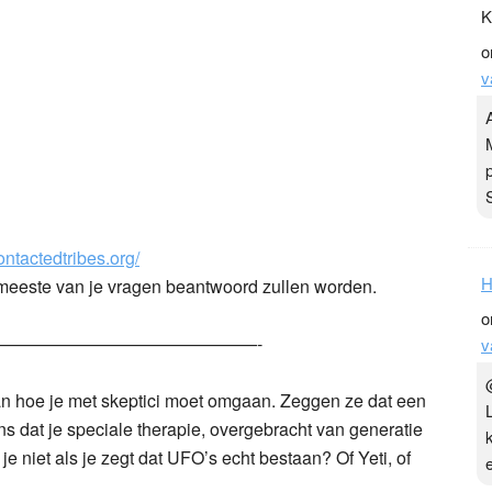
K
o
v
ntactedtribes.org/
H
 meeste van je vragen beantwoord zullen worden.
o
———————————————-
v
van hoe je met skeptici moet omgaan. Zeggen ze dat een
 dat je speciale therapie, overgebracht van generatie
je niet als je zegt dat UFO’s echt bestaan? Of Yeti, of