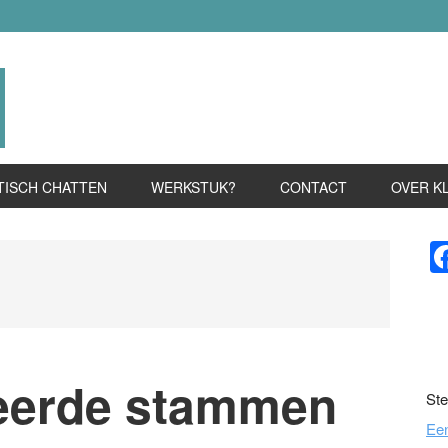
TISCH CHATTEN
WERKSTUK?
CONTACT
OVER K
P
S
eerde stammen
Ste
Ee