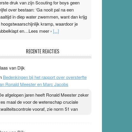
erste druk van zijn Scouting for boys geen
wijfel over bestaan: ‘Ga nooit pal na een
aaltijd in diep water zwemmen, want dan krijg
e hoogstwaarschijnlijk kramp, waardoor je
ubbelklapt en…Lees meer ›
[...]
leisterplakkers in de topspsort
RECENTE REACTIES
1 July 2026
-
Ward van Beek
 Na mondtape is nu de neuspleister in trek bij
laas van Dijk
opsporters. Ze hopen ermee hun hartslag te
n
Bedenkingen bij het rapport over oversterfte
erlagen terwijl ze meer zuurstof opnemen.
an Ronald Meester en Marc Jacobs
aarop heeft zo’n pleister geen effect. Maar het
evoel ‘makkelijker te ademen’ kan goud waard
De afgelopen jaren heeft Ronald Meester zeker
ijn. Door…Lees meer Pleisterplakkers in de
zes maal de voor de wetenschap cruciale
opspsort ›
[...]
kwaliteitscontrole vooraf, zie norm 51 van