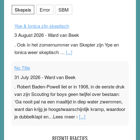
Skepsis
Error
SBM
Ype & Ionica zijn skeptisch
3 August 2026
-
Ward van Beek
. Ook in het zomernummer van Skepter zijn Ype en
Ionica weer skeptisch …
[...]
No Title
31 July 2026
-
Ward van Beek
. Robert Baden-Powell liet er in 1908, in de eerste druk
van zijn Scouting for boys geen twijfel over bestaan:
‘Ga nooit pal na een maaltijd in diep water zwemmen,
want dan krijg je hoogstwaarschijnlijk kramp, waardoor
je dubbelklapt en…Lees meer ›
[...]
Pleisterplakkers in de topspsort
RECENTE REACTIES