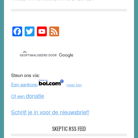
F
T
Y
F
Primary
Sidebar
a
wi
o
e
c
tt
u
e
e
er
T
d
b
u
Steun ons via:
o
b
Een aankoop
(meer info)
o
e
donatie
Of een
k
Schrijf je in voor de nieuwsbrief!
SKEPTIC RSS FEED