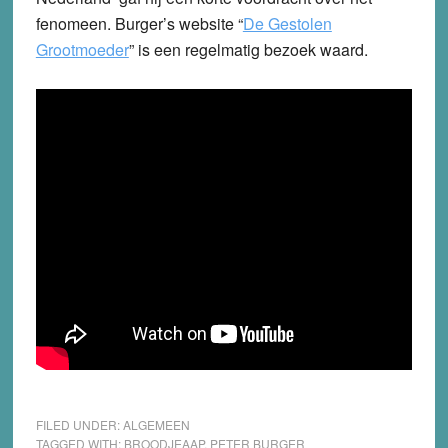
fenomeen. Burger’s website “
De Gestolen
Grootmoeder
” is een regelmatig bezoek waard.
FILED UNDER:
ALGEMEEN
TAGGED WITH:
BROODJEAAP
,
PETER BURGER