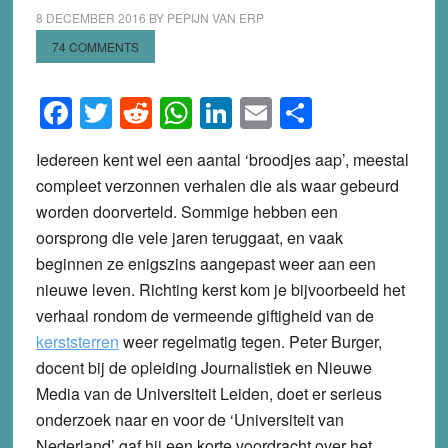
8 DECEMBER 2016
BY
PEPIJN VAN ERP
74 COMMENTS
Facebook
Twitter
Reddit
WhatsApp
LinkedIn
Email
Share
Iedereen kent wel een aantal ‘broodjes aap’, meestal
compleet verzonnen verhalen die als waar gebeurd
worden doorverteld. Sommige hebben een
oorsprong die vele jaren teruggaat, en vaak
beginnen ze enigszins aangepast weer aan een
nieuwe leven. Richting kerst kom je bijvoorbeeld het
verhaal rondom de vermeende giftigheid van de
kerststerren
weer regelmatig tegen. Peter Burger,
docent bij de opleiding Journalistiek en Nieuwe
Media van de Universiteit Leiden, doet er serieus
onderzoek naar en voor de ‘Universiteit van
Nederland’ gaf hij een korte voordracht over het