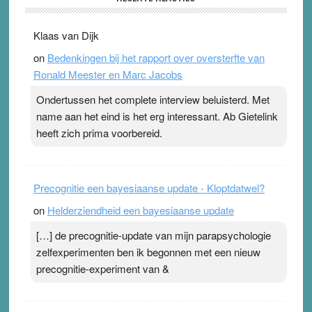
31 July 2026
-
Ward van Beek
. Na mondtape is nu de neuspleister in trek bij
Klaas van Dijk
topsporters. Ze hopen ermee hun hartslag te verlagen
on
Bedenkingen bij het rapport over oversterfte van
terwijl ze meer zuurstof opnemen. Daarop heeft zo’n
Ronald Meester en Marc Jacobs
pleister geen effect. Maar het gevoel ‘makkelijker te
ademen’ kan goud waard zijn. Door…Lees meer
Ondertussen het complete interview beluisterd. Met
Pleisterplakkers in de topspsort ›
[...]
name aan het eind is het erg interessant. Ab Gietelink
heeft zich prima voorbereid.
Precognitie een bayesiaanse update - Kloptdatwel?
on
Helderziendheid een bayesiaanse update
[…] de precognitie-update van mijn parapsychologie
zelfexperimenten ben ik begonnen met een nieuw
precognitie-experiment van &