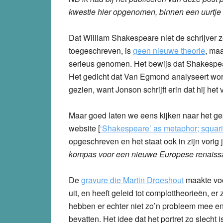
kwestie hier opgenomen, binnen een uurtje
Dat William Shakespeare niet de schrijver
toegeschreven, is
geen nieuwe theorie
, ma
serieus genomen. Het bewijs dat Shakespear
Het gedicht dat Van Egmond analyseert word
gezien, want Jonson schrijft erin dat hij het 
Maar goed laten we eens kijken naar het g
website [
‘Shakespeare’ as metaphor; squarin
opgeschreven en het staat ook in zijn vori
kompas voor een nieuwe Europese renais
De
gravure die Martin Droeshout
maakte vo
uit, en heeft geleid tot complottheorieën, e
hebben er echter niet zo’n probleem mee en 
bevatten. Het idee dat het portret zo slecht