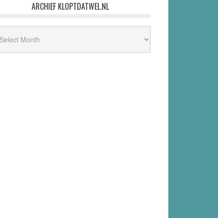
ARCHIEF KLOPTDATWEL.NL
hief
ptdatwel.nl