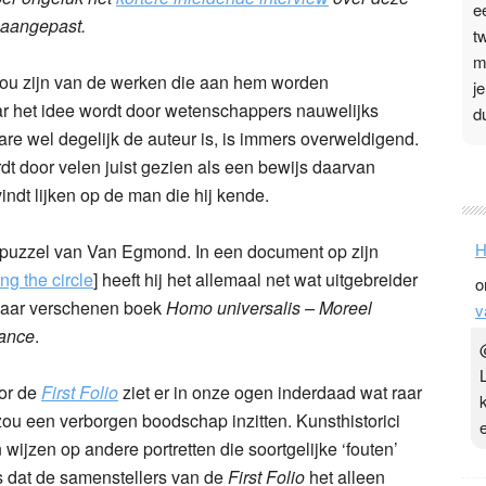
e
 aangepast.
t
m
 zou zijn van de werken die aan hem worden
j
ar het idee wordt door wetenschappers nauwelijks
d
e wel degelijk de auteur is, is immers overweldigend.
t door velen juist gezien als een bewijs daarvan
P
vindt lijken op de man die hij kende.
3
.
H
epuzzel van Van Egmond. In een document op zijn
t
g the circle
] heeft hij het allemaal net wat uitgebreider
o
v
g jaar verschenen boek
Homo universalis – Moreel
v
D
sance
.
g
z
t
or de
First Folio
ziet er in onze ogen inderdaad wat raar
r zou een verborgen boodschap inzitten. Kunsthistorici
wijzen op andere portretten die soortgelijke ‘fouten’
 is dat de samenstellers van de
First Folio
het alleen