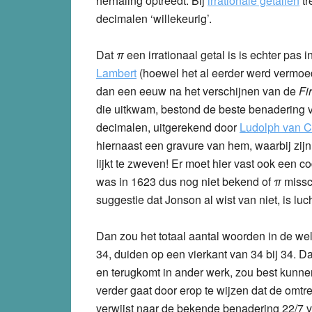
herhaling optreedt. Bij
irrationale getallen
tr
decimalen ‘willekeurig’.
Dat
π
een irrationaal getal is is echter pas
Lambert
(hoewel het al eerder werd vermoe
dan een eeuw na het verschijnen van de
Fi
die uitkwam, bestond de beste benadering
decimalen, uitgerekend door
Ludolph van C
hiernaast een gravure van hem, waarbij zij
lijkt te zweven! Er moet hier vast ook een c
was in 1623 dus nog niet bekend of
π
missc
suggestie dat Jonson al wist van niet, is lucht
Dan zou het totaal aantal woorden in de wel
34, duiden op een vierkant van 34 bij 34. D
en terugkomt in ander werk, zou best kunne
verder gaat door erop te wijzen dat de omtre
verwijst naar de bekende benadering 22/7 