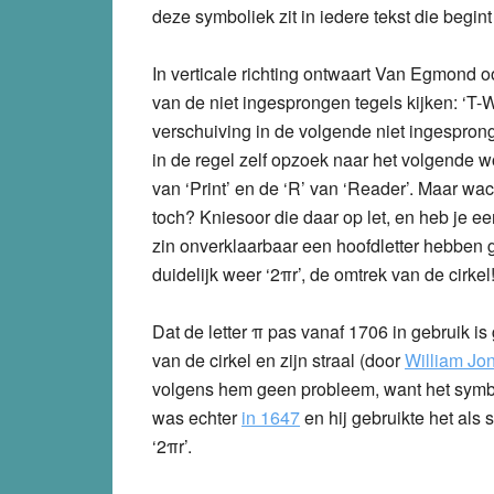
deze symboliek zit in iedere tekst die begi
In verticale richting ontwaart Van Egmond o
van de niet ingesprongen tegels kijken: ‘T-
verschuiving in de volgende niet ingespronge
in de regel zelf opzoek naar het volgende wo
van ‘Print’ en de ‘R’ van ‘Reader’. Maar wa
toch? Kniesoor die daar op let, en heb je e
zin onverklaarbaar een hoofdletter hebben g
duidelijk weer ‘2πr’, de omtrek van de cirkel
Dat de letter
π pas vanaf 1706 in gebruik is
van de cirkel en zijn straal (door
William Jo
volgens hem geen probleem, want het symbo
was echter
in 1647
en hij gebruikte het als 
‘2πr’.