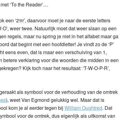
nt met ‘To the Reader’…
ok een ‘2
πr’, daarvoor moet je naar de eerste letters
W-O’, weer twee. Natuurlijk moet dat weer slaan op een
n regels, maar nu spring je niet in het alfabet maar ga
ord dat begint met een hoofdletter! Je vindt zo de ‘P’
cht eens even, dat is maar een verschuiving van 1,
en betere verklaring voor die woorden die midden in een
ekregen? Kijk toch naar het resultaat: ‘T-W-O-P-R’,
!
 geraakt als symbool voor de verhouding van de omtrek
nes
), weet Van Egmond gelukkig wel. Maar dat is
ol kom je al eerder tegen bij
William Oughtred
. Dat
symbool voor de omtrek, dus eigenlijk als uitkomst van