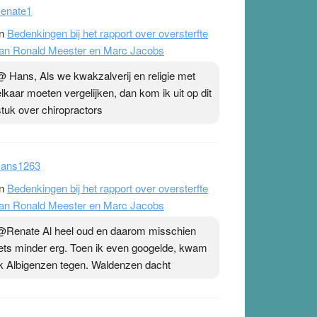
enate1
n
Bedenkingen bij het rapport over oversterfte
an Ronald Meester en Marc Jacobs
@ Hans, Als we kwakzalverij en religie met
elkaar moeten vergelijken, dan kom ik uit op dit
stuk over chiropractors
ans1263
n
Bedenkingen bij het rapport over oversterfte
an Ronald Meester en Marc Jacobs
@Renate Al heel oud en daarom misschien
iets minder erg. Toen ik even googelde, kwam
ik Albigenzen tegen. Waldenzen dacht