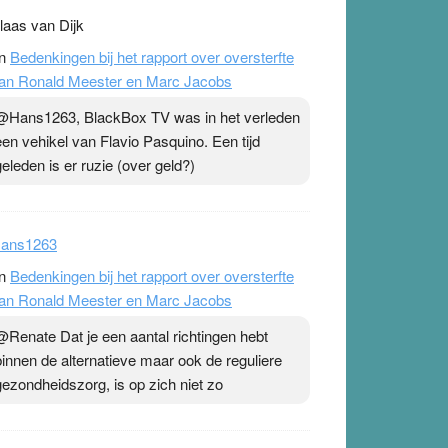
laas van Dijk
n
Bedenkingen bij het rapport over oversterfte
an Ronald Meester en Marc Jacobs
@Hans1263, BlackBox TV was in het verleden
een vehikel van Flavio Pasquino. Een tijd
geleden is er ruzie (over geld?)
ans1263
n
Bedenkingen bij het rapport over oversterfte
an Ronald Meester en Marc Jacobs
@Renate Dat je een aantal richtingen hebt
binnen de alternatieve maar ook de reguliere
gezondheidszorg, is op zich niet zo