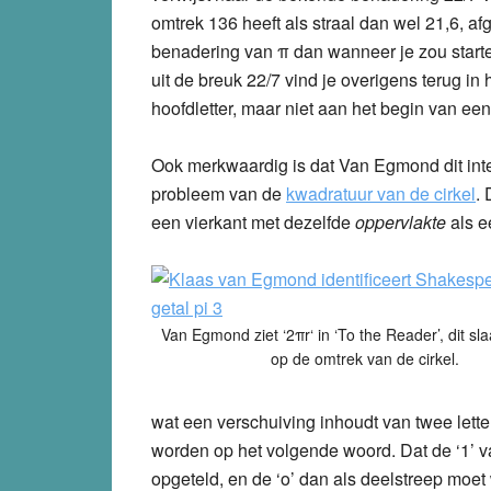
omtrek 136 heeft als straal dan wel 21,6, a
benadering van
π
dan wanneer je zou starte
uit de breuk 22/7 vind je overigens terug in
hoofdletter, maar niet aan het begin van een 
Ook merkwaardig is dat Van Egmond dit inte
probleem van de
kwadratuur van de cirkel
. 
een vierkant met dezelfde
oppervlakte
als e
Van Egmond ziet ‘2
πr
‘ in ‘To the Reader’, dit sla
op de omtrek van de cirkel.
wat een verschuiving inhoudt van twee letter
worden op het volgende woord. Dat de ‘1’ va
opgeteld, en de ‘o’ dan als deelstreep moet 