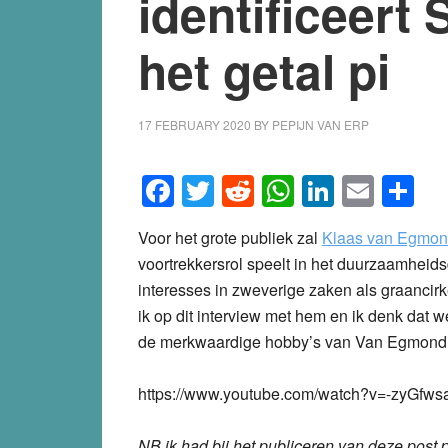
identificeert
het getal pi
17 FEBRUARY 2020
BY
PEPIJN VAN ERP
Facebook
Twitter
Reddit
WhatsApp
LinkedI
Emai
S
Voor het grote publiek zal
Klaas van Egmo
voortrekkersrol speelt in het duurzaamheid
interesses in zweverige zaken als graancir
ik op dit interview met hem en ik denk dat
de merkwaardige hobby’s van Van Egmond. K
https://www.youtube.com/watch?v=-zyGfw
NB ik had bij het publiceren van deze post 