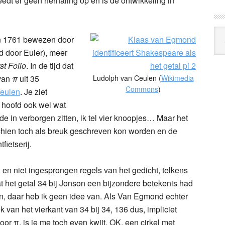
eedt er geen herhaling op en is de ontwikkeling in
Arc
 in 1761 bewezen door
Klo
d door Euler), meer
rst Folio
. In de tijd dat
 van
π
uit 35
Ludolph van Ceulen (
Wikimedia
Commons
)
eulen
. Je ziet
n hoofd ook wel wat
ode in verborgen zitten, ik tel vier knoopjes… Maar het
hien
toch als breuk geschreven kon worden en de
fietserij.
 en niet ingesprongen regels van het gedicht, telkens
at het getal 34 bij Jonson een bijzondere betekenis had
n, daar heb ik geen idee van. Als Van Egmond echter
k van het vierkant van 34 bij 34, 136 dus, impliciet
voor
π
, is ie me toch even kwijt. OK, een cirkel met