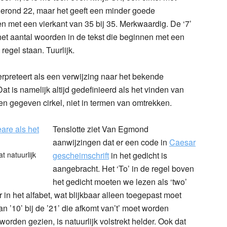
fgerond 22, maar het geeft een minder goede
n met een vierkant van 35 bij 35. Merkwaardig. De ‘7’
 het aantal woorden in de tekst die beginnen met een
regel staan. Tuurlijk.
rpreteert als een verwijzing naar het bekende
Dat is namelijk altijd gedefinieerd als het vinden van
en gegeven cirkel, niet in termen van omtrekken.
Tenslotte ziet Van Egmond
aanwijzingen dat er een code in
Caesar
at natuurlijk
gescheimschrift
in het gedicht is
aangebracht. Het ‘To’ in de regel boven
het gedicht moeten we lezen als ‘two’
 in het alfabet, wat blijkbaar alleen toegepast moet
n ’10’ bij de ’21’ die afkomt van’t’ moet worden
worden gezien, is natuurlijk volstrekt helder. Ook dat