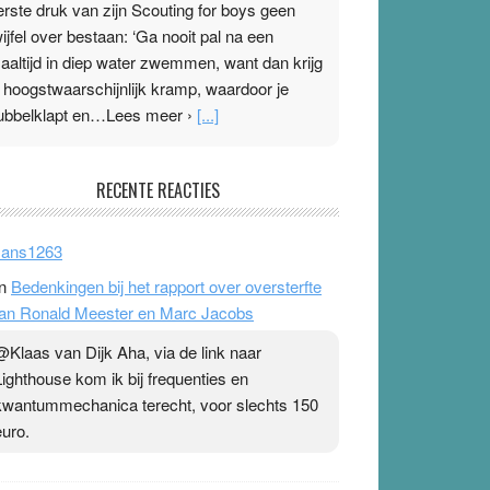
erste druk van zijn Scouting for boys geen
wijfel over bestaan: ‘Ga nooit pal na een
aaltijd in diep water zwemmen, want dan krijg
e hoogstwaarschijnlijk kramp, waardoor je
ubbelklapt en…Lees meer ›
[...]
leisterplakkers in de topspsort
RECENTE REACTIES
1 July 2026
-
Ward van Beek
 Na mondtape is nu de neuspleister in trek bij
ans1263
opsporters. Ze hopen ermee hun hartslag te
n
Bedenkingen bij het rapport over oversterfte
erlagen terwijl ze meer zuurstof opnemen.
an Ronald Meester en Marc Jacobs
aarop heeft zo’n pleister geen effect. Maar het
evoel ‘makkelijker te ademen’ kan goud waard
@Klaas van Dijk Aha, via de link naar
ijn. Door…Lees meer Pleisterplakkers in de
Lighthouse kom ik bij frequenties en
opspsort ›
[...]
kwantummechanica terecht, voor slechts 150
euro.