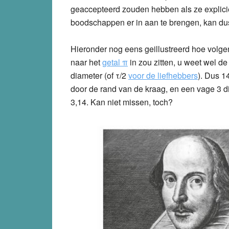
geaccepteerd zouden hebben als ze explic
boodschappen er in aan te brengen, kan dus 
Hieronder nog eens geillustreerd hoe volge
naar het
getal
π
in zou zitten, u weet wel de
diameter (of τ/2
voor de liefhebbers
). Dus 1
door de rand van de kraag, en een vage 3 di
3,14. Kan niet missen, toch?