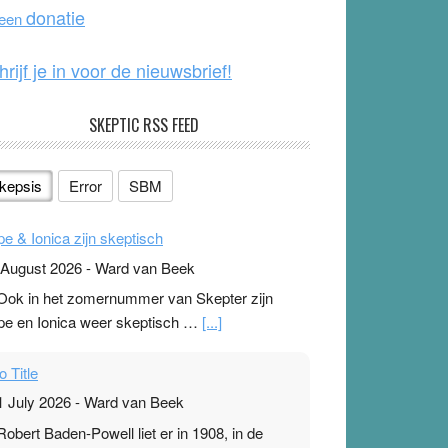
o
e
donatie
 een
k
hrijf je in voor de nieuwsbrief!
SKEPTIC RSS FEED
kepsis
Error
SBM
pe & Ionica zijn skeptisch
 August 2026
-
Ward van Beek
 Ook in het zomernummer van Skepter zijn
pe en Ionica weer skeptisch …
[...]
o Title
1 July 2026
-
Ward van Beek
 Robert Baden-Powell liet er in 1908, in de