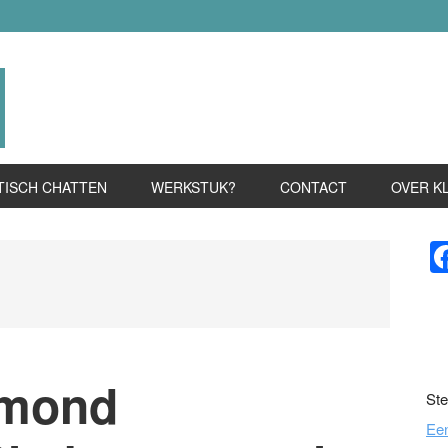
TISCH CHATTEN
WERKSTUK?
CONTACT
OVER K
P
S
gmond
Ste
Ee