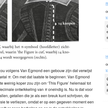
R
o
v
H
o
v
 zou volgens Van Egmond een gebouw zijn dat verwijst
getal
π.
Om met dat laatste te beginnen: Van Egmond
 te weinig koper zou zijn om ‘This Figure’ helemaal tot
e decimale ontwikkeling van
π
oneindig is. Nu is dat voor
allen, getallen die je als een breuk kunt schrijven, de
isie te verliezen, omdat er op een gegeven moment een