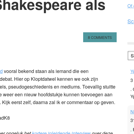
 Shakespeare als
Of
Sc
8 COMMENTS
n
l
hare
S
nd
vooral bekend staan als iemand die een
Y
sdebat. Hier op Kloptdatwel kennen we ook zijn
3
kels, pseudogeschiedenis en mediums. Toevallig stuitte
.
 we weer een nieuw hoofdstukje kunnen toevoegen aan
Y
ijk eerst zelf, daarna zal ik er commentaar op geven.
N
sadK8
3
.
per ongeluk het
kortere inleidende interview
over deze