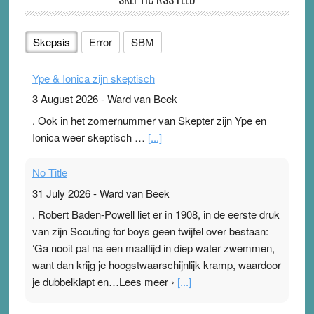
Skepsis
Error
SBM
Ype & Ionica zijn skeptisch
3 August 2026
-
Ward van Beek
. Ook in het zomernummer van Skepter zijn Ype en
Ionica weer skeptisch …
[...]
No Title
31 July 2026
-
Ward van Beek
. Robert Baden-Powell liet er in 1908, in de eerste druk
van zijn Scouting for boys geen twijfel over bestaan:
‘Ga nooit pal na een maaltijd in diep water zwemmen,
want dan krijg je hoogstwaarschijnlijk kramp, waardoor
je dubbelklapt en…Lees meer ›
[...]