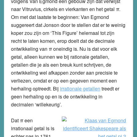
volgens Van Egmond een gebouw zijn dat verwijst
naar Vitruvius, cirkels en vierkanten en het getal
π.
Om met dat laatste te beginnen: Van Egmond
suggereert dat Jonson door te stellen dat er te weinig
koper zou zijn om ‘This Figure’ helemaal tot zijn
recht te laten komen, erop doelt dat de decimale
ontwikkeling van
π
oneindig is. Nu is dat voor elk
getal, alleen kunnen we bij rationale getallen,
getallen die je als een breuk kunt schrijven, de
ontwikkeling wel afkappen zonder aan precisie te
verliezen, omdat er op een gegeven moment een
herhaling optreedt. Bij
irrationale getallen
treedt er
geen herhaling op en is de ontwikkeling in
decimalen ‘willekeurig’.
Dat
π
een
irrationaal getal is is
echter pas in 1761