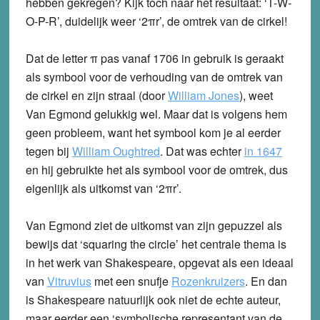
hebben gekregen? Kijk toch naar het resultaat: ‘T-W-
O-P-R’, duidelijk weer ‘2πr’, de omtrek van de cirkel!
Dat de letter
π pas vanaf 1706 in gebruik is geraakt
als symbool voor de verhouding van de omtrek van
de cirkel en zijn straal (door
William Jones
), weet
Van Egmond gelukkig wel. Maar dat is volgens hem
geen probleem, want het symbool kom je al eerder
tegen bij
William Oughtred
. Dat was echter
in 1647
en hij gebruikte het als symbool voor de omtrek, dus
eigenlijk als uitkomst van ‘2πr’.
Van Egmond ziet de uitkomst van zijn gepuzzel als
bewijs dat ‘squaring the circle’ het centrale thema is
in het werk van Shakespeare, opgevat als een ideaal
van
Vitruvius
met een snufje
Rozenkruizers
. En dan
is Shakespeare natuurlijk ook niet de echte auteur,
maar eerder een ‘symbolische representant van de