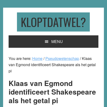
Skip
Skip
Skip
to
to
to
primary
main
primary
KLOPTDATWEL?
navigation
content
sidebar
MENU
You are here:
Home
/
Pseudowetenschap
/
Klaas
van Egmond identificeert Shakespeare als het getal
pi
Klaas van Egmond
identificeert Shakespeare
als het getal pi