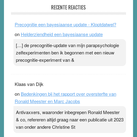
Pleisterplakkers in de topspsort
RECENTE REACTIES
31 July 2026
-
Ward van Beek
. Na mondtape is nu de neuspleister in trek bij
Precognitie een bayesiaanse update - Kloptdatwel?
topsporters. Ze hopen ermee hun hartslag te verlagen
on
Helderziendheid een bayesiaanse update
terwijl ze meer zuurstof opnemen. Daarop heeft zo’n
pleister geen effect. Maar het gevoel ‘makkelijker te
[…] de precognitie-update van mijn parapsychologie
ademen’ kan goud waard zijn. Door…Lees meer
zelfexperimenten ben ik begonnen met een nieuw
Pleisterplakkers in de topspsort ›
[...]
precognitie-experiment van &
Klaas van Dijk
on
Bedenkingen bij het rapport over oversterfte van
Ronald Meester en Marc Jacobs
Antivaxxers, waaronder inbegrepen Ronald Meester
& co, refereren altijd graag naar een publicatie uit 2023
van onder andere Christine St