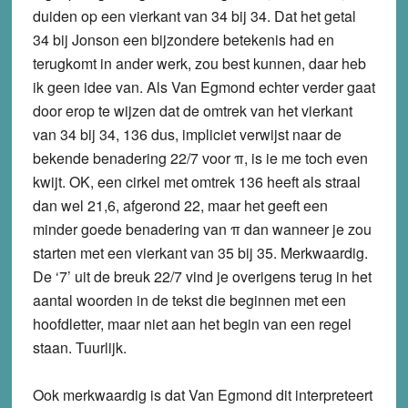
duiden op een vierkant van 34 bij 34. Dat het getal
34 bij Jonson een bijzondere betekenis had en
terugkomt in ander werk, zou best kunnen, daar heb
ik geen idee van. Als Van Egmond echter verder gaat
door erop te wijzen dat de omtrek van het vierkant
van 34 bij 34, 136 dus, impliciet verwijst naar de
bekende benadering 22/7 voor
π
, is ie me toch even
kwijt. OK, een cirkel met omtrek 136 heeft als straal
dan wel 21,6, afgerond 22, maar het geeft een
minder goede benadering van
π
dan wanneer je zou
starten met een vierkant van 35 bij 35. Merkwaardig.
De ‘7’ uit de breuk 22/7 vind je overigens terug in het
aantal woorden in de tekst die beginnen met een
hoofdletter, maar niet aan het begin van een regel
staan. Tuurlijk.
Ook merkwaardig is dat Van Egmond dit interpreteert