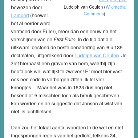
bewezen door
Ludolph van Ceulen (
Wikimedia
Commons
)
Lambert
(hoewel
het al eerder werd
vermoed door Euler), meer dan een eeuw na het
verschijnen van de
First Folio
. In de tijd dat die
uitkwam, bestond de beste benadering van
π
uit 35
decimalen, uitgerekend door
Ludolph van Ceulen
. Je
ziet hiernaast een gravure van hem, waarbij zijn
hoofd ook wel wat lijkt te zweven! Er moet hier vast
ook een code in verborgen zitten, ik tel vier
knoopjes… Maar het was in 1623 dus nog niet
bekend of
π
misschien
toch als breuk geschreven
kon worden en de suggestie dat Jonson al wist van
niet, is luchtfietserij.
Dan zou het totaal aantal woorden in de wel en niet
ingesprongen regels van het gedicht, telkens 34,