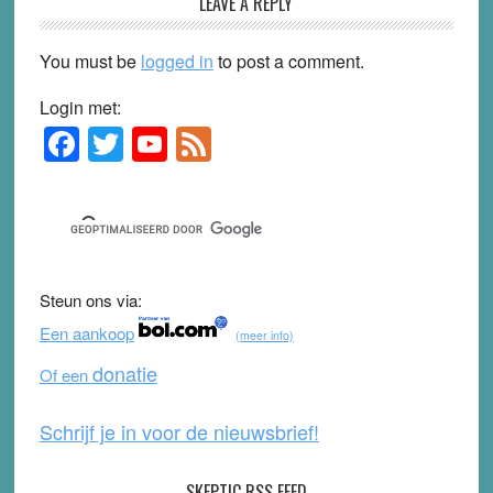
LEAVE A REPLY
You must be
logged in
to post a comment.
Login met:
F
T
Y
F
Primary
Sidebar
a
wi
o
e
c
tt
u
e
e
er
T
d
b
u
Steun ons via:
o
b
Een aankoop
(meer info)
o
e
donatie
Of een
k
Schrijf je in voor de nieuwsbrief!
SKEPTIC RSS FEED