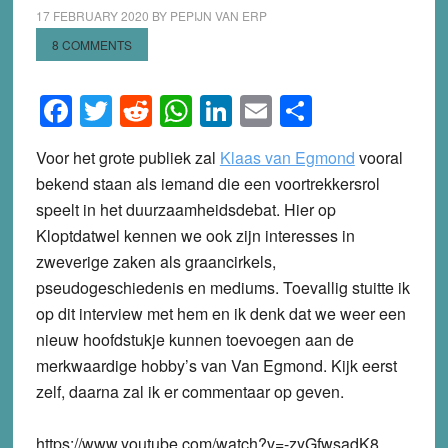
17 FEBRUARY 2020
BY
PEPIJN VAN ERP
8 COMMENTS
Facebook
Twitter
Reddit
WhatsApp
LinkedIn
Email
Share
Voor het grote publiek zal
Klaas van Egmond
vooral
bekend staan als iemand die een voortrekkersrol
speelt in het duurzaamheidsdebat. Hier op
Kloptdatwel kennen we ook zijn interesses in
zweverige zaken als graancirkels,
pseudogeschiedenis en mediums. Toevallig stuitte ik
op dit interview met hem en ik denk dat we weer een
nieuw hoofdstukje kunnen toevoegen aan de
merkwaardige hobby’s van Van Egmond. Kijk eerst
zelf, daarna zal ik er commentaar op geven.
https://www.youtube.com/watch?v=-zyGfwsadK8