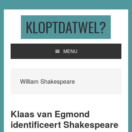
Skip
Skip
Skip
to
to
to
primary
main
primary
KLOPTDATWEL?
navigation
content
sidebar
MENU
William Shakespeare
Klaas van Egmond
identificeert Shakespeare