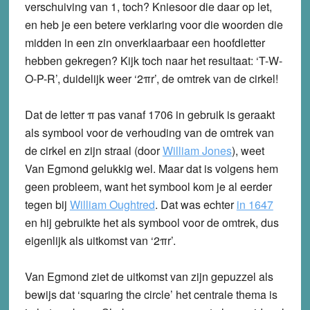
verschuiving van 1, toch? Kniesoor die daar op let,
en heb je een betere verklaring voor die woorden die
midden in een zin onverklaarbaar een hoofdletter
hebben gekregen? Kijk toch naar het resultaat: ‘T-W-
O-P-R’, duidelijk weer ‘2πr’, de omtrek van de cirkel!
Dat de letter
π pas vanaf 1706 in gebruik is geraakt
als symbool voor de verhouding van de omtrek van
de cirkel en zijn straal (door
William Jones
), weet
Van Egmond gelukkig wel. Maar dat is volgens hem
geen probleem, want het symbool kom je al eerder
tegen bij
William Oughtred
. Dat was echter
in 1647
en hij gebruikte het als symbool voor de omtrek, dus
eigenlijk als uitkomst van ‘2πr’.
Van Egmond ziet de uitkomst van zijn gepuzzel als
bewijs dat ‘squaring the circle’ het centrale thema is