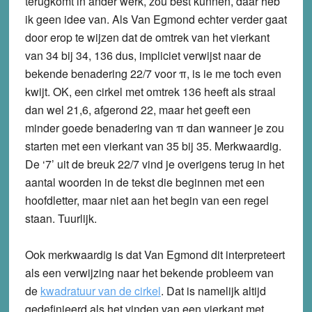
terugkomt in ander werk, zou best kunnen, daar heb
ik geen idee van. Als Van Egmond echter verder gaat
door erop te wijzen dat de omtrek van het vierkant
van 34 bij 34, 136 dus, impliciet verwijst naar de
bekende benadering 22/7 voor
π
, is ie me toch even
kwijt. OK, een cirkel met omtrek 136 heeft als straal
dan wel 21,6, afgerond 22, maar het geeft een
minder goede benadering van
π
dan wanneer je zou
starten met een vierkant van 35 bij 35. Merkwaardig.
De ‘7’ uit de breuk 22/7 vind je overigens terug in het
aantal woorden in de tekst die beginnen met een
hoofdletter, maar niet aan het begin van een regel
staan. Tuurlijk.
Ook merkwaardig is dat Van Egmond dit interpreteert
als een verwijzing naar het bekende probleem van
de
kwadratuur van de cirkel
. Dat is namelijk altijd
gedefinieerd als het vinden van een vierkant met