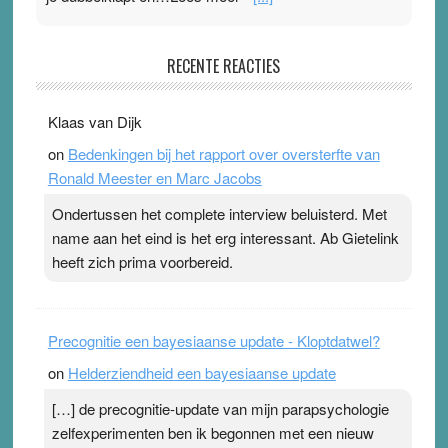
Pleisterplakkers in de topspsort
RECENTE REACTIES
31 July 2026
-
Ward van Beek
. Na mondtape is nu de neuspleister in trek bij
Klaas van Dijk
topsporters. Ze hopen ermee hun hartslag te verlagen
on
Bedenkingen bij het rapport over oversterfte van
terwijl ze meer zuurstof opnemen. Daarop heeft zo’n
Ronald Meester en Marc Jacobs
pleister geen effect. Maar het gevoel ‘makkelijker te
ademen’ kan goud waard zijn. Door…Lees meer
Ondertussen het complete interview beluisterd. Met
Pleisterplakkers in de topspsort ›
[...]
name aan het eind is het erg interessant. Ab Gietelink
heeft zich prima voorbereid.
Precognitie een bayesiaanse update - Kloptdatwel?
on
Helderziendheid een bayesiaanse update
[…] de precognitie-update van mijn parapsychologie
zelfexperimenten ben ik begonnen met een nieuw