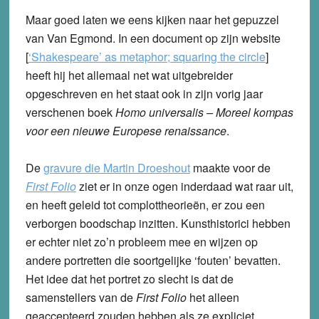
Maar goed laten we eens kijken naar het gepuzzel
van Van Egmond. In een document op zijn website
[
‘Shakespeare’ as metaphor; squaring the circle
]
heeft hij het allemaal net wat uitgebreider
opgeschreven en het staat ook in zijn vorig jaar
verschenen boek
Homo universalis – Moreel kompas
voor een nieuwe Europese renaissance
.
De
gravure die Martin Droeshout
maakte voor de
First Folio
ziet er in onze ogen inderdaad wat raar uit,
en heeft geleid tot complottheorieën, er zou een
verborgen boodschap inzitten. Kunsthistorici hebben
er echter niet zo’n probleem mee en wijzen op
andere portretten die soortgelijke ‘fouten’ bevatten.
Het idee dat het portret zo slecht is dat de
samenstellers van de
First Folio
het alleen
geaccepteerd zouden hebben als ze expliciet