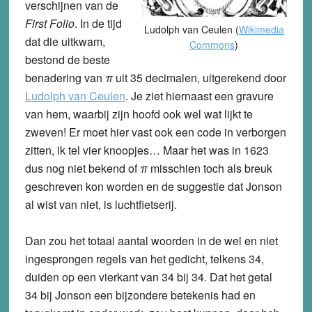
verschijnen van de
First Folio
. In de tijd
Ludolph van Ceulen (
Wikimedia
dat die uitkwam,
Commons
)
bestond de beste
benadering van
π
uit 35 decimalen, uitgerekend door
Ludolph van Ceulen
. Je ziet hiernaast een gravure
van hem, waarbij zijn hoofd ook wel wat lijkt te
zweven! Er moet hier vast ook een code in verborgen
zitten, ik tel vier knoopjes… Maar het was in 1623
dus nog niet bekend of
π
misschien
toch als breuk
geschreven kon worden en de suggestie dat Jonson
al wist van niet, is luchtfietserij.
Dan zou het totaal aantal woorden in de wel en niet
ingesprongen regels van het gedicht, telkens 34,
duiden op een vierkant van 34 bij 34. Dat het getal
34 bij Jonson een bijzondere betekenis had en