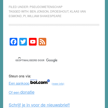
FILED UNDER:
PSEUDOWETENSCHAP
TAGGED WITH:
BEN JONSON
,
DROESHOUT
,
KLAAS VAN
EGMOND
,
PI
,
WILLIAM SHAKESPEARE
F
T
Y
F
Primary
Sidebar
a
wi
o
e
c
tt
u
e
e
er
T
d
b
u
Steun ons via:
o
b
Een aankoop
(meer info)
o
e
donatie
Of een
k
Schrijf je in voor de nieuwsbrief!