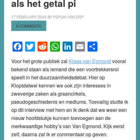
als het getal pi
17 FEBRUARY 2020
BY
PEPIJN VAN ERP
8 COMMENTS
Facebook
Twitter
Reddit
WhatsApp
LinkedIn
Email
Share
Voor het grote publiek zal
Klaas van Egmond
vooral
bekend staan als iemand die een voortrekkersrol
speelt in het duurzaamheidsdebat. Hier op
Kloptdatwel kennen we ook zijn interesses in
zweverige zaken als graancirkels,
pseudogeschiedenis en mediums. Toevallig stuitte ik
op dit interview met hem en ik denk dat we weer een
nieuw hoofdstukje kunnen toevoegen aan de
merkwaardige hobby’s van Van Egmond. Kijk eerst
zelf, daarna zal ik er commentaar op geven.