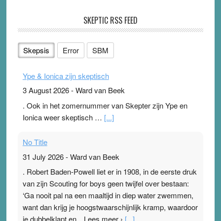
SKEPTIC RSS FEED
Skepsis
Error
SBM
Ype & Ionica zijn skeptisch
3 August 2026
-
Ward van Beek
. Ook in het zomernummer van Skepter zijn Ype en
Ionica weer skeptisch …
[...]
No Title
31 July 2026
-
Ward van Beek
. Robert Baden-Powell liet er in 1908, in de eerste druk
van zijn Scouting for boys geen twijfel over bestaan:
‘Ga nooit pal na een maaltijd in diep water zwemmen,
want dan krijg je hoogstwaarschijnlijk kramp, waardoor
je dubbelklapt en…Lees meer ›
[...]