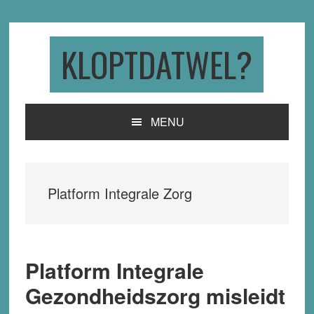
Skip
Skip
Skip
to
to
to
primary
main
primary
KLOPTDATWEL?
navigation
content
sidebar
MENU
Platform Integrale Zorg
Platform Integrale
Gezondheidszorg misleidt