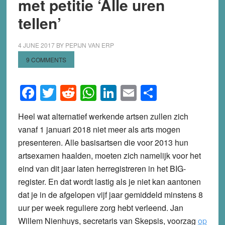
met petitie ‘Alle uren
tellen’
4 JUNE 2017
BY
PEPIJN VAN ERP
9 COMMENTS
Facebook
Twitter
Reddit
WhatsApp
LinkedIn
Email
Share
Heel wat alternatief werkende artsen zullen zich
vanaf 1 januari 2018 niet meer als arts mogen
presenteren. Alle basisartsen die voor 2013 hun
artsexamen haalden, moeten zich namelijk voor het
eind van dit jaar laten herregistreren in het BIG-
register. En dat wordt lastig als je niet kan aantonen
dat je in de afgelopen vijf jaar gemiddeld minstens 8
uur per week reguliere zorg hebt verleend. Jan
Willem Nienhuys, secretaris van Skepsis, voorzag
op