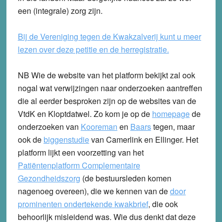
een (integrale) zorg zijn.
Bij de Vereniging tegen de Kwakzalverij kunt u meer
lezen over deze petitie en de herregistratie.
NB Wie de website van het platform bekijkt zal ook
nogal wat verwijzingen naar onderzoeken aantreffen
die al eerder besproken zijn op de websites van de
VtdK en Kloptdatwel. Zo kom je op de
homepage
de
onderzoeken van
Kooreman
en
Baars
tegen, maar
ook de
biggenstudie
van Camerlink en Ellinger. Het
platform lijkt een voorzetting van het
Patiëntenplatform Complementaire
Gezondheidszorg
(de bestuursleden komen
nagenoeg overeen), die we kennen van de
door
prominenten ondertekende kwakbrief
, die ook
behoorlijk misleidend was. Wie dus denkt dat deze