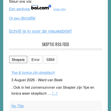
Steun ons via:
o
b
Een aankoop
(meer info)
o
e
donatie
Of een
k
Schrijf je in voor de nieuwsbrief!
SKEPTIC RSS FEED
Skepsis
Error
SBM
Ype & Ionica zijn skeptisch
3 August 2026
-
Ward van Beek
. Ook in het zomernummer van Skepter zijn Ype en
Ionica weer skeptisch …
[...]
No Title