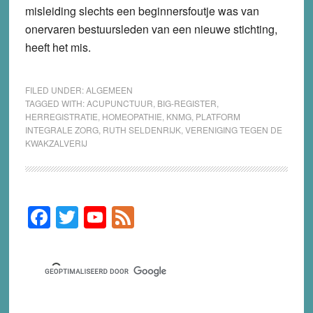
misleiding slechts een beginnersfoutje was van
onervaren bestuursleden van een nieuwe stichting,
heeft het mis.
FILED UNDER:
ALGEMEEN
TAGGED WITH:
ACUPUNCTUUR
,
BIG-REGISTER
,
HERREGISTRATIE
,
HOMEOPATHIE
,
KNMG
,
PLATFORM
INTEGRALE ZORG
,
RUTH SELDENRIJK
,
VERENIGING TEGEN DE
KWAKZALVERIJ
F
T
Y
F
Primary
Sidebar
a
wi
o
e
c
tt
u
e
e
er
T
d
b
u