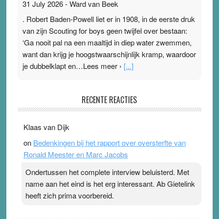
31 July 2026
-
Ward van Beek
. Robert Baden-Powell liet er in 1908, in de eerste druk
van zijn Scouting for boys geen twijfel over bestaan:
‘Ga nooit pal na een maaltijd in diep water zwemmen,
want dan krijg je hoogstwaarschijnlijk kramp, waardoor
je dubbelklapt en…Lees meer ›
[...]
Pleisterplakkers in de topspsort
RECENTE REACTIES
31 July 2026
-
Ward van Beek
. Na mondtape is nu de neuspleister in trek bij
Klaas van Dijk
topsporters. Ze hopen ermee hun hartslag te verlagen
on
Bedenkingen bij het rapport over oversterfte van
terwijl ze meer zuurstof opnemen. Daarop heeft zo’n
Ronald Meester en Marc Jacobs
pleister geen effect. Maar het gevoel ‘makkelijker te
ademen’ kan goud waard zijn. Door…Lees meer
Ondertussen het complete interview beluisterd. Met
Pleisterplakkers in de topspsort ›
[...]
name aan het eind is het erg interessant. Ab Gietelink
heeft zich prima voorbereid.