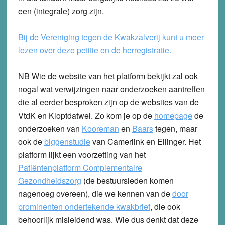
een (integrale) zorg zijn.
Bij de Vereniging tegen de Kwakzalverij kunt u meer
lezen over deze petitie en de herregistratie.
NB Wie de website van het platform bekijkt zal ook
nogal wat verwijzingen naar onderzoeken aantreffen
die al eerder besproken zijn op de websites van de
VtdK en Kloptdatwel. Zo kom je op de
homepage
de
onderzoeken van
Kooreman
en
Baars
tegen, maar
ook de
biggenstudie
van Camerlink en Ellinger. Het
platform lijkt een voorzetting van het
Patiëntenplatform Complementaire
Gezondheidszorg
(de bestuursleden komen
nagenoeg overeen), die we kennen van de
door
prominenten ondertekende kwakbrief
, die ook
behoorlijk misleidend was. Wie dus denkt dat deze