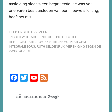
misleiding slechts een beginnersfoutje was van
onervaren bestuursleden van een nieuwe stichting,
heeft het mis.
FILED UNDER:
ALGEMEEN
TAGGED WITH:
ACUPUNCTUUR
,
BIG-REGISTER
,
HERREGISTRATIE
,
HOMEOPATHIE
,
KNMG
,
PLATFORM
INTEGRALE ZORG
,
RUTH SELDENRIJK
,
VERENIGING TEGEN DE
KWAKZALVERIJ
F
T
Y
F
Primary
Sidebar
a
wi
o
e
c
tt
u
e
e
er
T
d
b
u