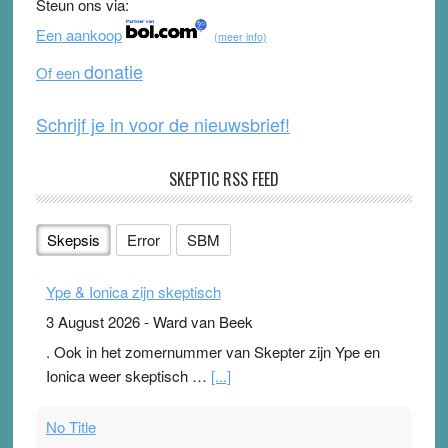
Steun ons via:
o
b
Een aankoop
(meer info)
o
e
donatie
Of een
k
Schrijf je in voor de nieuwsbrief!
SKEPTIC RSS FEED
Skepsis
Error
SBM
Ype & Ionica zijn skeptisch
3 August 2026
-
Ward van Beek
. Ook in het zomernummer van Skepter zijn Ype en
Ionica weer skeptisch …
[...]
No Title