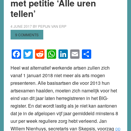
met petitie ‘Alle uren
tellen’
4 JUNE 2017
BY
PEPIJN VAN ERP
9 COMMENTS
Facebook
Twitter
Reddit
WhatsApp
LinkedIn
Email
Share
Heel wat alternatief werkende artsen zullen zich
vanaf 1 januari 2018 niet meer als arts mogen
presenteren. Alle basisartsen die voor 2013 hun
artsexamen haalden, moeten zich namelijk voor het
eind van dit jaar laten herregistreren in het BIG-
register. En dat wordt lastig als je niet kan aantonen
dat je in de afgelopen vijf jaar gemiddeld minstens 8
uur per week reguliere zorg hebt verleend. Jan
Willem Nienhuys, secretaris van Skepsis, voorzag
op