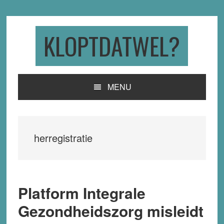
Skip
Skip
Skip
to
to
to
primary
main
primary
KLOPTDATWEL?
navigation
content
sidebar
MENU
herregistratie
Platform Integrale
Gezondheidszorg misleidt