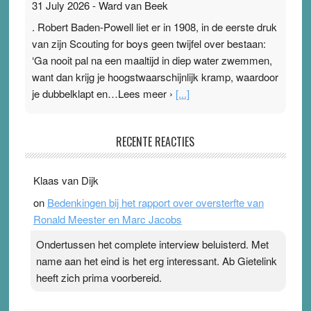
31 July 2026
-
Ward van Beek
. Robert Baden-Powell liet er in 1908, in de eerste druk
van zijn Scouting for boys geen twijfel over bestaan:
‘Ga nooit pal na een maaltijd in diep water zwemmen,
want dan krijg je hoogstwaarschijnlijk kramp, waardoor
je dubbelklapt en…Lees meer ›
[...]
Pleisterplakkers in de topspsort
RECENTE REACTIES
31 July 2026
-
Ward van Beek
. Na mondtape is nu de neuspleister in trek bij
Klaas van Dijk
topsporters. Ze hopen ermee hun hartslag te verlagen
on
Bedenkingen bij het rapport over oversterfte van
terwijl ze meer zuurstof opnemen. Daarop heeft zo’n
Ronald Meester en Marc Jacobs
pleister geen effect. Maar het gevoel ‘makkelijker te
ademen’ kan goud waard zijn. Door…Lees meer
Ondertussen het complete interview beluisterd. Met
Pleisterplakkers in de topspsort ›
[...]
name aan het eind is het erg interessant. Ab Gietelink
heeft zich prima voorbereid.