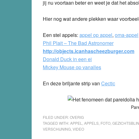
jij nu voortaan beter en weet je dat het absol
Hier nog wat andere plekken waar voorbeeld
Een stel appels:
appel op appel
,
oma-appel
Phil Plait – The Bad Astronomer
http://objects.icanhascheezburger.com
Donald Duck in een ei
Mickey Mouse op vanalles
En deze briljante strip van
Cectic
Pare
FILED UNDER:
OVERIG
TAGGED WITH:
APPEL
,
APPELS
,
FOTO
,
GEZICHTSBLI
VERSCHIJNING
,
VIDEO