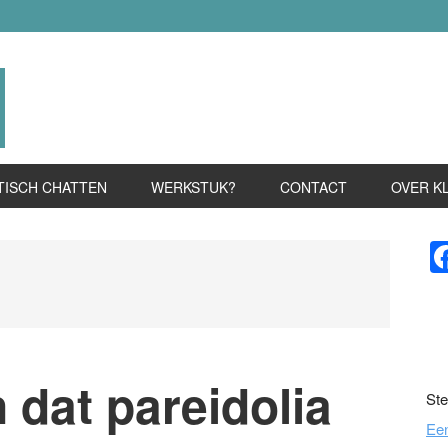
TISCH CHATTEN
WERKSTUK?
CONTACT
OVER K
P
S
dat pareidolia
Ste
Ee