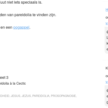
uut niet iets speciaals is.
H
en van pareidolia te vinden zijn.
o
v
en een
oogappel
.
K
o
v
idolia à la Cectic
NDHEID
,
JESUS
,
JEZUS
,
PAREIDOLIA
,
PROSOPAGNOSIE
,