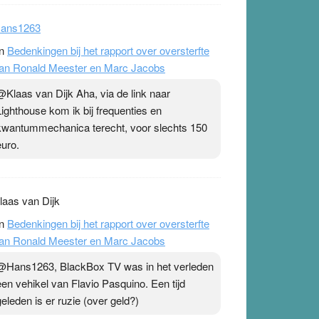
ans1263
n
Bedenkingen bij het rapport over oversterfte
an Ronald Meester en Marc Jacobs
@Klaas van Dijk Aha, via de link naar
Lighthouse kom ik bij frequenties en
kwantummechanica terecht, voor slechts 150
euro.
laas van Dijk
n
Bedenkingen bij het rapport over oversterfte
an Ronald Meester en Marc Jacobs
@Hans1263, BlackBox TV was in het verleden
een vehikel van Flavio Pasquino. Een tijd
geleden is er ruzie (over geld?)