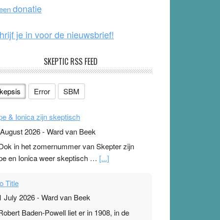
o
e
donatie
 een
k
hrijf je in voor de nieuwsbrief!
SKEPTIC RSS FEED
kepsis
Error
SBM
pe & Ionica zijn skeptisch
 August 2026
-
Ward van Beek
 Ook in het zomernummer van Skepter zijn
pe en Ionica weer skeptisch …
[...]
o Title
1 July 2026
-
Ward van Beek
 Robert Baden-Powell liet er in 1908, in de