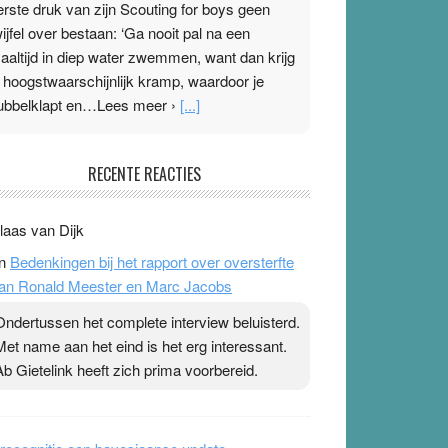
erste druk van zijn Scouting for boys geen
wijfel over bestaan: ‘Ga nooit pal na een
aaltijd in diep water zwemmen, want dan krijg
e hoogstwaarschijnlijk kramp, waardoor je
ubbelklapt en…Lees meer ›
[...]
leisterplakkers in de topspsort
RECENTE REACTIES
1 July 2026
-
Ward van Beek
 Na mondtape is nu de neuspleister in trek bij
laas van Dijk
opsporters. Ze hopen ermee hun hartslag te
n
Bedenkingen bij het rapport over oversterfte
erlagen terwijl ze meer zuurstof opnemen.
an Ronald Meester en Marc Jacobs
aarop heeft zo’n pleister geen effect. Maar het
evoel ‘makkelijker te ademen’ kan goud waard
Ondertussen het complete interview beluisterd.
ijn. Door…Lees meer Pleisterplakkers in de
Met name aan het eind is het erg interessant.
opspsort ›
[...]
Ab Gietelink heeft zich prima voorbereid.