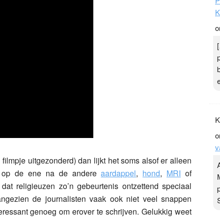
P
K
o
K
o
v
ilmpje uitgezonderd) dan lijkt het soms alsof er alleen
ijkt op de ene na de andere
aardappel
,
hond
,
MRI
of
 dat religieuzen zo’n gebeurtenis ontzettend speciaal
angezien de journalisten vaak ook niet veel snappen
teressant genoeg om erover te schrijven. Gelukkig weet