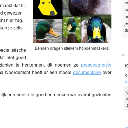
e
aakt dat hij
t
werd gewezen
m
ht niet zag.
j
kan je zelfs
d
P
Eenden dragen stiekem hondenmaskers!
ecialistische
3
dat niet goed
.
ezichten te herkennen, dit noemen ze
prosopagnosie
K
t
mma Noorderlicht heeft er een mooie
documentaire
over
o
v
v
D
g
nlijk een beetje té goed en denken we overal gezichten
z
t