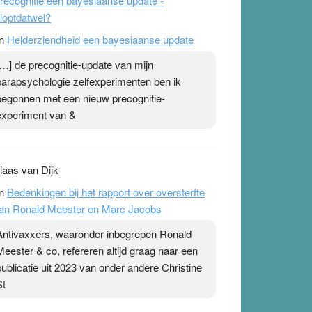
recognitie een bayesiaanse update -
loptdatwel?
n
Helderziendheid een bayesiaanse update
[…] de precognitie-update van mijn
parapsychologie zelfexperimenten ben ik
begonnen met een nieuw precognitie-
experiment van &
laas van Dijk
n
Bedenkingen bij het rapport over oversterfte
an Ronald Meester en Marc Jacobs
Antivaxxers, waaronder inbegrepen Ronald
Meester & co, refereren altijd graag naar een
publicatie uit 2023 van onder andere Christine
St