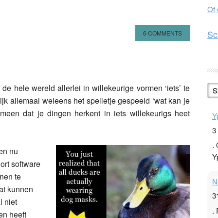
Of
Sc
6 COMMENTS
n
l
hare
 hele wereld allerlei in willekeurige vormen ‘iets’ te
S
k allemaal weleens het spelletje gespeeld ‘wat kan je
meen dat je dingen herkent in iets willekeurigs heet
Y
3
.
en nu
Y
ort software
onen te
N
at kunnen
3
 niet
.
en heeft