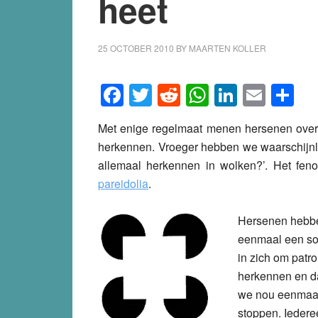
heet
25 OCTOBER 2010
BY
MAARTEN KOLLER
Facebook
Twitter
Reddit
WhatsApp
LinkedI
Emai
S
Met enige regelmaat menen hersenen over de
herkennen. Vroeger hebben we waarschijnlij
allemaal herkennen in wolken?’. Het feno
pareidolia
.
Hersenen hebb
eenmaal een so
in zich om patr
herkennen en d
we nou eenmaal
stoppen. Iedere