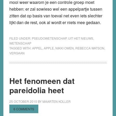
mooi weer waarom je een controle groep moet
hebben: er zal sowieso wel een appelpartje tussen
zitten dat op basis van toeval net even iets slechter
lijkt dan de rest, ook al wordt er niets mee gedaan.
FILED UNDER:
PSEUDOWETENSCHAP
,
UIT HET NIEUWS
,
WETENSCHAP
TAGGED WITH:
APPEL
,
APPLE
,
NIKKI OWEN
,
REBECCA WATSON
,
VERGAAN
Het fenomeen dat
pareidolia heet
25 OCTOBER 2010
BY
MAARTEN KOLLER
6 COMMENTS