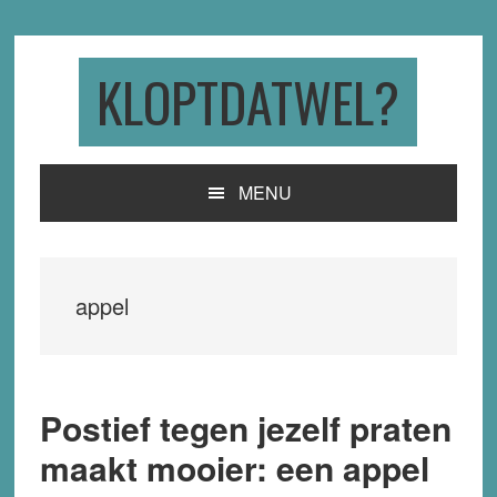
Skip
Skip
Skip
to
to
to
primary
main
primary
KLOPTDATWEL?
navigation
content
sidebar
MENU
appel
Postief tegen jezelf praten
maakt mooier: een appel