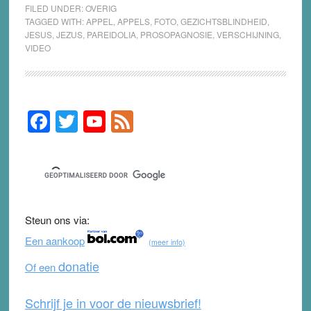
FILED UNDER:
OVERIG
TAGGED WITH:
APPEL
,
APPELS
,
FOTO
,
GEZICHTSBLINDHEID
,
JESUS
,
JEZUS
,
PAREIDOLIA
,
PROSOPAGNOSIE
,
VERSCHIJNING
,
VIDEO
F
T
Y
F
Primary
Sidebar
a
wi
o
e
c
tt
u
e
e
er
T
d
b
u
Steun ons via:
o
b
Een aankoop
(meer info)
o
e
donatie
Of een
k
Schrijf je in voor de nieuwsbrief!