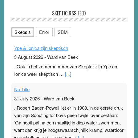
SKEPTIC RSS FEED
Skepsis
Error
SBM
Ype & Ionica zijn skeptisch
3 August 2026
-
Ward van Beek
. Ook in het zomernummer van Skepter zijn Ype en
Ionica weer skeptisch …
[...]
No Title
31 July 2026
-
Ward van Beek
. Robert Baden-Powell liet er in 1908, in de eerste druk
van zijn Scouting for boys geen twijfel over bestaan:
‘Ga nooit pal na een maaltijd in diep water zwemmen,
want dan krijg je hoogstwaarschijnlijk kramp, waardoor
je dubbelklapt en…Lees meer ›
[...]