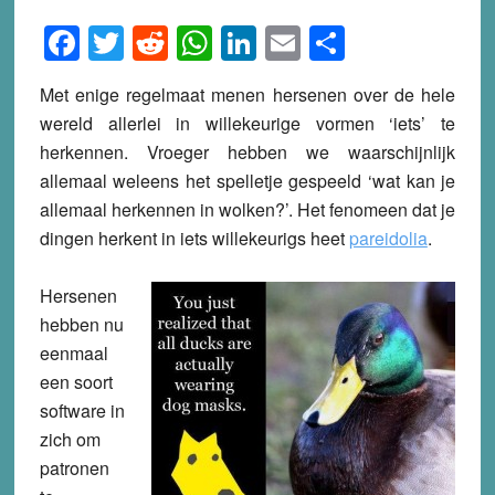
Facebook
Twitter
Reddit
WhatsApp
LinkedIn
Email
Share
Met enige regelmaat menen hersenen over de hele
wereld allerlei in willekeurige vormen ‘iets’ te
herkennen. Vroeger hebben we waarschijnlijk
allemaal weleens het spelletje gespeeld ‘wat kan je
allemaal herkennen in wolken?’. Het fenomeen dat je
dingen herkent in iets willekeurigs heet
pareidolia
.
Hersenen
hebben nu
eenmaal
een soort
software in
zich om
patronen