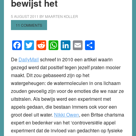
bewijst het
5 AUGUST 2011
BY
MAARTEN KOLLER
11 COMMENTS
Facebook
Twitter
Reddit
WhatsApp
LinkedIn
Email
Share
De
DailyMail
schreef in 2010 een artikel waarin
gezegd werd dat positief tegen jezelf praten mooier
maakt. Dit zou gebaseerd zijn op het
watergeheugen: de watermoleculen in ons lichaam
zouden gevoelig zijn voor de emoties die we naar ze
uitstralen. Als bewijs werd een experiment met
appels gedaan, die bestaan immers ook voor een
groot deel uit water.
Nikki Owen
, een Britse charisma
expert en bedenker van het ‘controversiële appel
experiment dat de invloed van gedachten op fysieke