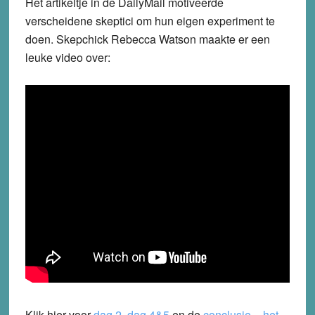
Het artikeltje in de DailyMail motiveerde
verscheidene skeptici om hun eigen experiment te
doen. Skepchick Rebecca Watson maakte er een
leuke video over:
Klik hier voor
dag 2
,
dag 4&5
en de
conclusie
–
het