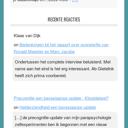
Pleisterplakkers in de topspsort
RECENTE REACTIES
31 July 2026
-
Ward van Beek
. Na mondtape is nu de neuspleister in trek bij
Klaas van Dijk
topsporters. Ze hopen ermee hun hartslag te verlagen
on
Bedenkingen bij het rapport over oversterfte van
terwijl ze meer zuurstof opnemen. Daarop heeft zo’n
Ronald Meester en Marc Jacobs
pleister geen effect. Maar het gevoel ‘makkelijker te
ademen’ kan goud waard zijn. Door…Lees meer
Ondertussen het complete interview beluisterd. Met
Pleisterplakkers in de topspsort ›
[...]
name aan het eind is het erg interessant. Ab Gietelink
heeft zich prima voorbereid.
Precognitie een bayesiaanse update - Kloptdatwel?
on
Helderziendheid een bayesiaanse update
[…] de precognitie-update van mijn parapsychologie
zelfexperimenten ben ik begonnen met een nieuw