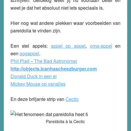
schrijven. Gelukkig weet jij nu voortaan beter en
weet je dat het absoluut niet iets speciaals is.
Hier nog wat andere plekken waar voorbeelden van
pareidolia te vinden zijn.
Een stel appels:
appel op appel
,
oma-appel
en
een
oogappel
.
Phil Plait – The Bad Astronomer
http://objects.icanhascheezburger.com
Donald Duck in een ei
Mickey Mouse op vanalles
En deze briljante strip van
Cectic
Pareidolia à la Cectic