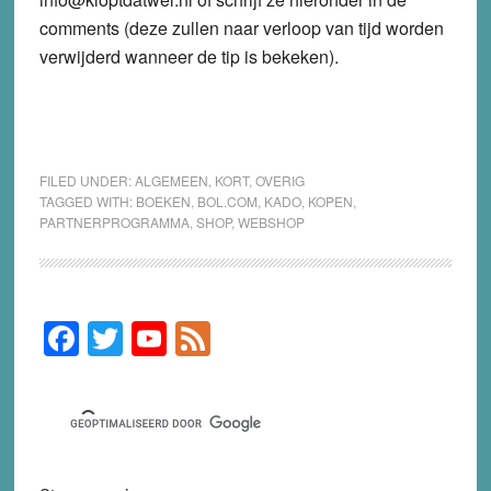
comments (deze zullen naar verloop van tijd worden
verwijderd wanneer de tip is bekeken).
FILED UNDER:
ALGEMEEN
,
KORT
,
OVERIG
TAGGED WITH:
BOEKEN
,
BOL.COM
,
KADO
,
KOPEN
,
PARTNERPROGRAMMA
,
SHOP
,
WEBSHOP
F
T
Y
F
Primary
Sidebar
a
wi
o
e
c
tt
u
e
e
er
T
d
b
u