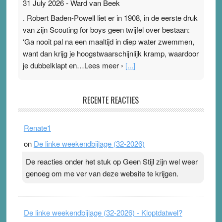
31 July 2026
-
Ward van Beek
. Robert Baden-Powell liet er in 1908, in de eerste druk
van zijn Scouting for boys geen twijfel over bestaan:
‘Ga nooit pal na een maaltijd in diep water zwemmen,
want dan krijg je hoogstwaarschijnlijk kramp, waardoor
je dubbelklapt en…Lees meer ›
[...]
Pleisterplakkers in de topspsort
RECENTE REACTIES
31 July 2026
-
Ward van Beek
. Na mondtape is nu de neuspleister in trek bij
Renate1
topsporters. Ze hopen ermee hun hartslag te verlagen
on
De linke weekendbijlage (32-2026)
terwijl ze meer zuurstof opnemen. Daarop heeft zo’n
pleister geen effect. Maar het gevoel ‘makkelijker te
De reacties onder het stuk op Geen Stijl zijn wel weer
ademen’ kan goud waard zijn. Door…Lees meer
genoeg om me ver van deze website te krijgen.
Pleisterplakkers in de topspsort ›
[...]
De linke weekendbijlage (32-2026) - Kloptdatwel?