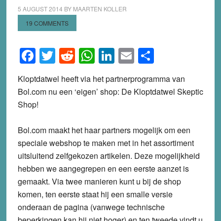
5 AUGUST 2014
BY
MAARTEN KOLLER
19 COMMENTS
Facebook
Twitter
Reddit
WhatsApp
LinkedIn
Email
Share
Kloptdatwel heeft via het partnerprogramma van
Bol.com nu een ‘eigen’ shop: De Kloptdatwel Skeptic
Shop!
Bol.com maakt het haar partners mogelijk om een
speciale webshop te maken met in het assortiment
uitsluitend zelfgekozen artikelen. Deze mogelijkheid
hebben we aangegrepen en een eerste aanzet is
gemaakt. Via twee manieren kunt u bij de shop
komen, ten eerste staat hij een smalle versie
onderaan de pagina (vanwege technische
beperkingen kan hij niet hoger) en ten tweede vindt u