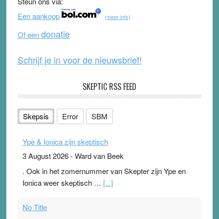
Steun ons via:
o
b
Een aankoop
(meer info)
o
e
donatie
Of een
k
Schrijf je in voor de nieuwsbrief!
SKEPTIC RSS FEED
Skepsis
Error
SBM
Ype & Ionica zijn skeptisch
3 August 2026
-
Ward van Beek
. Ook in het zomernummer van Skepter zijn Ype en
Ionica weer skeptisch …
[...]
No Title