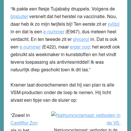
“Ik pakte een flesje Tujababy druppels. Volgens de
bijsluiter
versnelt dat het herstel na vaccinatie. Nou,
daar heb ik zo mijn twijfels bij! Ten eerste zit er
xylitol
in en dat is een
e-nummer
(
E967
), dus meteen heel
verdacht. En ten tweede zit er
glycerol
in. Dat is ook
een
e-nummer
(
E422
), maar
erger nog
: het wordt ook
gebruikt als weekmaker in kunststoffen en het vindt
tevens toepassing als antivriesmiddel! Ik was
natuurlijk diep geschokt toen ik dit las.”
Kramer laat doorschemeren dat hij van plan is alle
VSM-producten onder de loep te nemen. Hij licht
alvast een tipje van de sluier op:
“Zowel in
Cardiflor Zon
als in het
Natriumcyclamaat: verboden in de