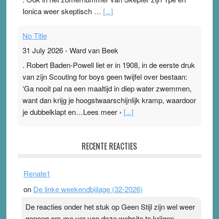
Ionica weer skeptisch …
[...]
No Title
31 July 2026
-
Ward van Beek
. Robert Baden-Powell liet er in 1908, in de eerste druk
van zijn Scouting for boys geen twijfel over bestaan:
‘Ga nooit pal na een maaltijd in diep water zwemmen,
want dan krijg je hoogstwaarschijnlijk kramp, waardoor
je dubbelklapt en…Lees meer ›
[...]
Pleisterplakkers in de topspsort
RECENTE REACTIES
31 July 2026
-
Ward van Beek
. Na mondtape is nu de neuspleister in trek bij
Renate1
topsporters. Ze hopen ermee hun hartslag te verlagen
on
De linke weekendbijlage (32-2026)
terwijl ze meer zuurstof opnemen. Daarop heeft zo’n
pleister geen effect. Maar het gevoel ‘makkelijker te
De reacties onder het stuk op Geen Stijl zijn wel weer
ademen’ kan goud waard zijn. Door…Lees meer
genoeg om me ver van deze website te krijgen.