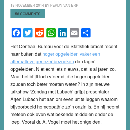
18 NOVEMBER 2014
BY
PEPIJN VAN ERP
56 COMMENTS
Facebook
Twitter
Reddit
WhatsApp
LinkedIn
Email
Share
Het Centraal Bureau voor de Statistiek bracht recent
naar buiten dat
hoger opgeleiden vaker een
alternatieve genezer bezoeken
dan lager
opgeleiden. Niet echt iets nieuws, dat is al jaren zo.
Maar het blijft toch vreemd, die hoger opgeleiden
zouden toch beter moeten weten? In zijn nieuwe
talkshow ‘Zondag met Lubach’ grijpt presentator
Arjen Lubach het aan om even uit te leggen waarom
bijvoorbeeld homeopathie zo’n onzin is. En hij neemt
meteen ook even wat bekende middelen onder de
loep. Vooral
dr.
A. Vogel moet het ontgelden.