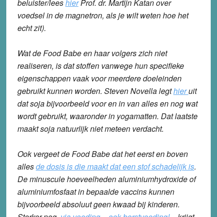
beluister/lees
hier
Prof. dr. Martijn Katan over
voedsel in de magnetron, als je wilt weten hoe het
echt zit).
Wat de Food Babe en haar volgers zich niet
realiseren, is dat stoffen vanwege hun specifieke
eigenschappen vaak voor meerdere doeleinden
gebruikt kunnen worden. Steven Novella legt
hier
uit
dat soja bijvoorbeeld voor en in van alles en nog wat
wordt gebruikt, waaronder in yogamatten. Dat laatste
maakt soja natuurlijk niet meteen verdacht.
Ook vergeet de Food Babe dat het eerst en boven
alles
de dosis is die maakt dat een stof schadelijk is
.
De minuscule hoeveelheden aluminiumhydroxide of
aluminiumfosfaat in bepaalde vaccins kunnen
bijvoorbeeld absoluut geen kwaad bij kinderen.
Sterker nog,
via voeding – ook borstvoeding!
–
krijgt