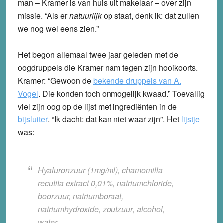
man – Kramer is van huis uit makelaar – over zijn
missie. “Als er
natuurlijk
op staat, denk ik: dat zullen
we nog wel eens zien.”
Het begon allemaal twee jaar geleden met de
oogdruppels die Kramer nam tegen zijn hooikoorts.
Kramer: “Gewoon de
bekende druppels van A.
Vogel
. Die konden toch onmogelijk kwaad.” Toevallig
viel zijn oog op de lijst met ingrediënten in de
bijsluiter
. “Ik dacht: dat kan niet waar zijn”. Het
lijstje
was:
Hyaluronzuur (1mg/ml), chamomilla
recutita extract 0,01%, natriumchloride,
boorzuur, natriumboraat,
natriumhydroxide
,
zoutzuur
, alcohol,
water.