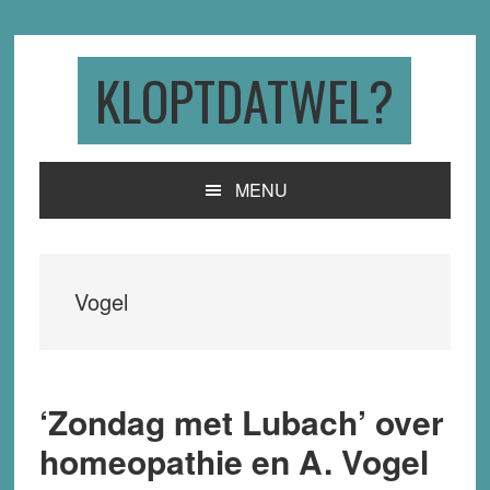
Skip
Skip
Skip
to
to
to
primary
main
primary
KLOPTDATWEL?
navigation
content
sidebar
MENU
Vogel
‘Zondag met Lubach’ over
homeopathie en A. Vogel