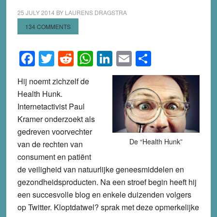
25 JULY 2014
BY
LAURENS DRAGSTRA
134 COMMENTS
Facebook
Twitter
Reddit
WhatsApp
LinkedIn
Email
Share
Hij noemt zichzelf de
Health Hunk.
Internetactivist Paul
Kramer onderzoekt als
gedreven voorvechter
De “Health Hunk”
van de rechten van
consument en patiënt
de veiligheid van natuurlijke geneesmiddelen en
gezondheidsproducten. Na een stroef begin heeft hij
een succesvolle blog en enkele duizenden volgers
op Twitter. Kloptdatwel? sprak met deze opmerkelijke