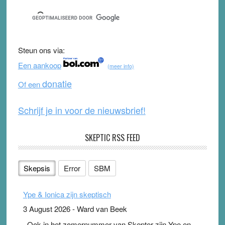
c
tt
u
e
e
er
T
d
b
u
Steun ons via:
o
b
Een aankoop
(meer info)
o
e
donatie
Of een
k
Schrijf je in voor de nieuwsbrief!
SKEPTIC RSS FEED
Skepsis
Error
SBM
Ype & Ionica zijn skeptisch
3 August 2026
-
Ward van Beek
. Ook in het zomernummer van Skepter zijn Ype en