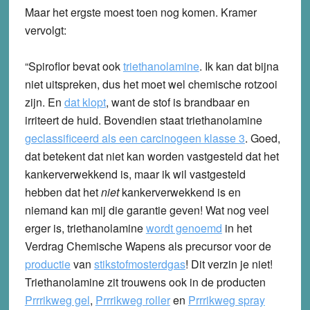
Maar het ergste moest toen nog komen. Kramer
vervolgt:
“Spiroflor bevat ook
triethanolamine
. Ik kan dat bijna
niet uitspreken, dus het moet wel chemische rotzooi
zijn. En
dat klopt
, want de stof is brandbaar en
irriteert de huid. Bovendien staat triethanolamine
geclassificeerd als een carcinogeen klasse 3
. Goed,
dat betekent dat niet kan worden vastgesteld dat het
kankerverwekkend is, maar ik wil vastgesteld
hebben dat het
niet
kankerverwekkend is en
niemand kan mij die garantie geven! Wat nog veel
erger is, triethanolamine
wordt genoemd
in het
Verdrag Chemische Wapens als precursor voor de
productie
van
stikstofmosterdgas
! Dit verzin je niet!
Triethanolamine zit trouwens ook in de producten
Prrrikweg gel
,
Prrrikweg roller
en
Prrrikweg spray