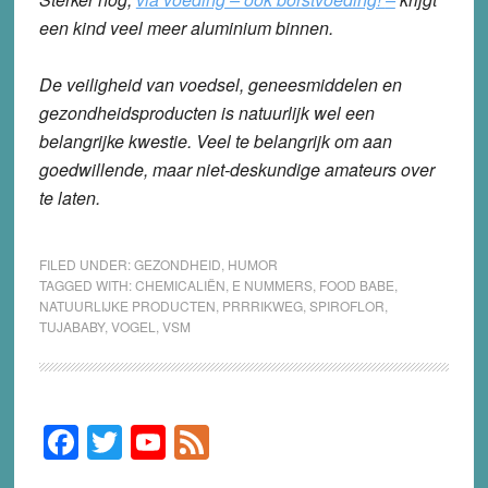
een kind veel meer aluminium binnen.
De veiligheid van voedsel, geneesmiddelen en
gezondheidsproducten is natuurlijk wel een
belangrijke kwestie. Veel te belangrijk om aan
goedwillende, maar niet-deskundige amateurs over
te laten.
FILED UNDER:
GEZONDHEID
,
HUMOR
TAGGED WITH:
CHEMICALIËN
,
E NUMMERS
,
FOOD BABE
,
NATUURLIJKE PRODUCTEN
,
PRRRIKWEG
,
SPIROFLOR
,
TUJABABY
,
VOGEL
,
VSM
F
T
Y
F
Primary
Sidebar
a
wi
o
e