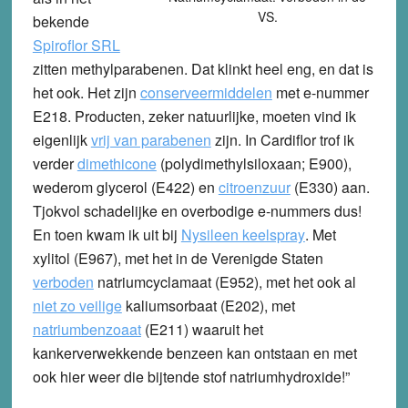
VS.
bekende
Spiroflor SRL
zitten methylparabenen. Dat klinkt heel eng, en dat is
het ook. Het zijn
conserveermiddelen
met e-nummer
E218
. Producten, zeker natuurlijke, moeten vind ik
eigenlijk
vrij van parabenen
zijn. In Cardiflor trof ik
verder
dimethicone
(polydimethylsiloxaan;
E900
),
wederom glycerol (
E422
) en
citroenzuur
(
E330
) aan.
Tjokvol schadelijke en overbodige e-nummers dus!
En toen kwam ik uit bij
Nysileen keelspray
. Met
xylitol (
E967
), met het in de Verenigde Staten
verboden
natriumcyclamaat (
E952
), met het ook al
niet zo veilige
kaliumsorbaat (
E202
), met
natriumbenzoaat
(
E211
) waaruit het
kankerverwekkende benzeen kan ontstaan en met
ook hier weer die bijtende stof natriumhydroxide!”