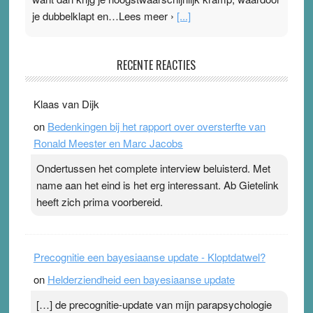
je dubbelklapt en…Lees meer ›
[...]
Pleisterplakkers in de topspsort
RECENTE REACTIES
31 July 2026
-
Ward van Beek
. Na mondtape is nu de neuspleister in trek bij
Klaas van Dijk
topsporters. Ze hopen ermee hun hartslag te verlagen
on
Bedenkingen bij het rapport over oversterfte van
terwijl ze meer zuurstof opnemen. Daarop heeft zo’n
Ronald Meester en Marc Jacobs
pleister geen effect. Maar het gevoel ‘makkelijker te
ademen’ kan goud waard zijn. Door…Lees meer
Ondertussen het complete interview beluisterd. Met
Pleisterplakkers in de topspsort ›
[...]
name aan het eind is het erg interessant. Ab Gietelink
heeft zich prima voorbereid.
Precognitie een bayesiaanse update - Kloptdatwel?
on
Helderziendheid een bayesiaanse update
[…] de precognitie-update van mijn parapsychologie