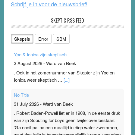
Schrijf je in voor de nieuwsbrief!
SKEPTIC RSS FEED
Skepsis
Error
SBM
Ype & Ionica zijn skeptisch
3 August 2026
-
Ward van Beek
. Ook in het zomernummer van Skepter zijn Ype en
Ionica weer skeptisch …
[...]
No Title
31 July 2026
-
Ward van Beek
. Robert Baden-Powell liet er in 1908, in de eerste druk
van zijn Scouting for boys geen twijfel over bestaan:
‘Ga nooit pal na een maaltijd in diep water zwemmen,
want dan krijg je hoogstwaarschijnlijk kramp, waardoor