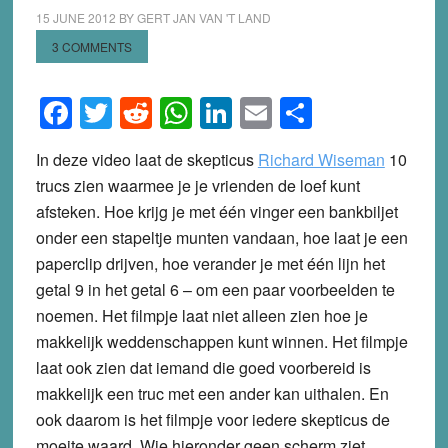
15 JUNE 2012
BY
GERT JAN VAN 'T LAND
3 COMMENTS
Facebook
Twitter
Reddit
WhatsApp
LinkedIn
Email
Share
In deze video laat de skepticus
Richard Wiseman
10
trucs zien waarmee je je vrienden de loef kunt
afsteken. Hoe krijg je met één vinger een bankbiljet
onder een stapeltje munten vandaan, hoe laat je een
paperclip drijven, hoe verander je met één lijn het
getal 9 in het getal 6 – om een paar voorbeelden te
noemen. Het filmpje laat niet alleen zien hoe je
makkelijk weddenschappen kunt winnen. Het filmpje
laat ook zien dat iemand die goed voorbereid is
makkelijk een truc met een ander kan uithalen. En
ook daarom is het filmpje voor iedere skepticus de
moeite waard. Wie hieronder geen scherm ziet,