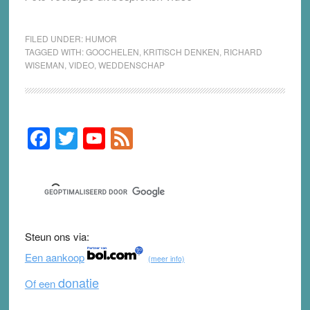
FILED UNDER:
HUMOR
TAGGED WITH:
GOOCHELEN
,
KRITISCH DENKEN
,
RICHARD
WISEMAN
,
VIDEO
,
WEDDENSCHAP
F
T
Y
F
Primary
Sidebar
a
wi
o
e
c
tt
u
e
e
er
T
d
b
u
Steun ons via:
o
b
Een aankoop
(meer info)
o
e
donatie
Of een
k