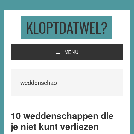
Skip
Skip
Skip
to
to
to
primary
main
primary
KLOPTDATWEL?
navigation
content
sidebar
MENU
weddenschap
10 weddenschappen die
je niet kunt verliezen