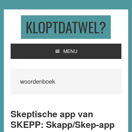
Skip
Skip
Skip
to
to
to
primary
main
primary
KLOPTDATWEL?
navigation
content
sidebar
MENU
woordenboek
Skeptische app van
SKEPP: Skapp/Skep-app