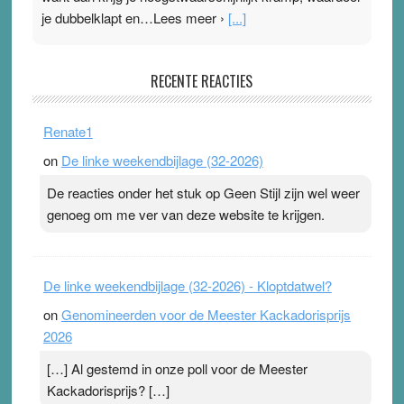
je dubbelklapt en…Lees meer ›
[...]
Pleisterplakkers in de topspsort
RECENTE REACTIES
31 July 2026
-
Ward van Beek
. Na mondtape is nu de neuspleister in trek bij
Renate1
topsporters. Ze hopen ermee hun hartslag te verlagen
on
De linke weekendbijlage (32-2026)
terwijl ze meer zuurstof opnemen. Daarop heeft zo’n
pleister geen effect. Maar het gevoel ‘makkelijker te
De reacties onder het stuk op Geen Stijl zijn wel weer
ademen’ kan goud waard zijn. Door…Lees meer
genoeg om me ver van deze website te krijgen.
Pleisterplakkers in de topspsort ›
[...]
De linke weekendbijlage (32-2026) - Kloptdatwel?
on
Genomineerden voor de Meester Kackadorisprijs
2026
[…] Al gestemd in onze poll voor de Meester
Kackadorisprijs? […]