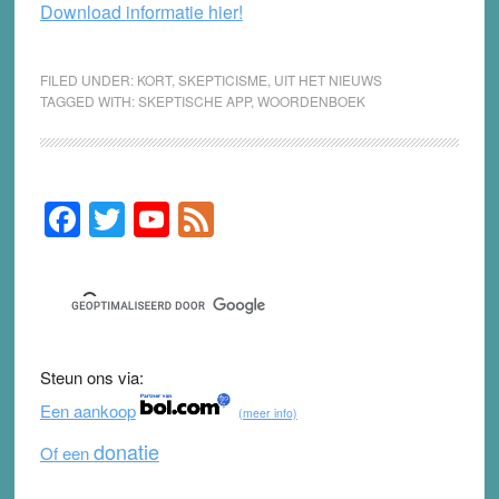
Download informatie hier!
FILED UNDER:
KORT
,
SKEPTICISME
,
UIT HET NIEUWS
TAGGED WITH:
SKEPTISCHE APP
,
WOORDENBOEK
F
T
Y
F
Primary
Sidebar
a
wi
o
e
c
tt
u
e
e
er
T
d
b
u
Steun ons via:
o
b
Een aankoop
(meer info)
o
e
donatie
Of een
k