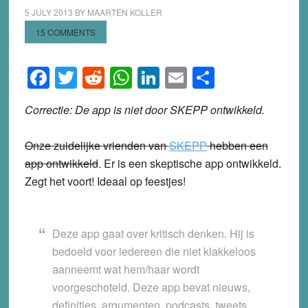
5 JULY 2013
BY
MAARTEN KOLLER
15 COMMENTS
Facebook
Twitter
Reddit
WhatsApp
LinkedIn
Email
Share
Correctie: De app is niet door SKEPP ontwikkeld.
Onze zuidelijke vrienden van
SKEPP
hebben een
app ontwikkeld
. Er is een skeptische app ontwikkeld.
Zegt het voort! Ideaal op feestjes!
Deze app gaat over kritisch denken. Hij is
bedoeld voor iedereen die niet klakkeloos
aanneemt wat hem/haar wordt
voorgeschoteld. Deze app bevat nieuws,
definities, argumenten, podcasts, tweets