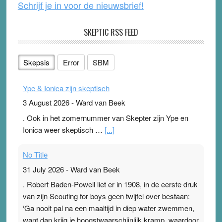
Schrijf je in voor de nieuwsbrief!
SKEPTIC RSS FEED
Skepsis
Error
SBM
Ype & Ionica zijn skeptisch
3 August 2026
-
Ward van Beek
. Ook in het zomernummer van Skepter zijn Ype en
Ionica weer skeptisch …
[...]
No Title
31 July 2026
-
Ward van Beek
. Robert Baden-Powell liet er in 1908, in de eerste druk
van zijn Scouting for boys geen twijfel over bestaan:
‘Ga nooit pal na een maaltijd in diep water zwemmen,
want dan krijg je hoogstwaarschijnlijk kramp, waardoor