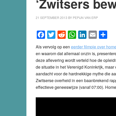
‘Zwitsers bew
21 SEPTEMBER 2013
BY
PEPIJN VAN ERP
Facebook
Twitter
Reddit
WhatsApp
LinkedI
Emai
S
Als vervolg op een
eerder filmpje over hom
en waarom dat allemaal onzin is, presenter
deze aflevering wordt verteld hoe de opleidi
de situatie in het Verenigd Koninkrijk, maar
aandacht voor de hardnekkige mythe die 
Zwitserse overheid in een baanbrekend ra
effectieve geneeswijze (vanaf 07:00). Hom