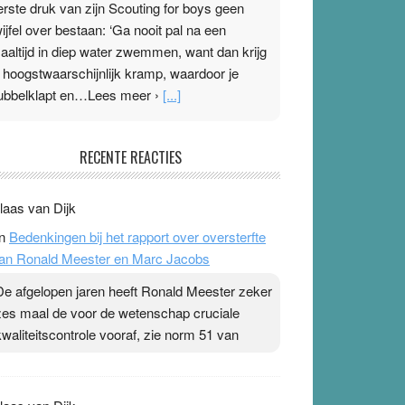
erste druk van zijn Scouting for boys geen
wijfel over bestaan: ‘Ga nooit pal na een
aaltijd in diep water zwemmen, want dan krijg
e hoogstwaarschijnlijk kramp, waardoor je
ubbelklapt en…Lees meer ›
[...]
leisterplakkers in de topspsort
RECENTE REACTIES
1 July 2026
-
Ward van Beek
 Na mondtape is nu de neuspleister in trek bij
laas van Dijk
opsporters. Ze hopen ermee hun hartslag te
n
Bedenkingen bij het rapport over oversterfte
erlagen terwijl ze meer zuurstof opnemen.
an Ronald Meester en Marc Jacobs
aarop heeft zo’n pleister geen effect. Maar het
evoel ‘makkelijker te ademen’ kan goud waard
De afgelopen jaren heeft Ronald Meester zeker
ijn. Door…Lees meer Pleisterplakkers in de
zes maal de voor de wetenschap cruciale
opspsort ›
[...]
kwaliteitscontrole vooraf, zie norm 51 van