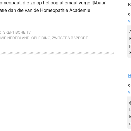
 homeopaat, die zo op het oog allemaal vergelijkbaar
K
matie dan die van de Homeopathie Academie
o
v
D
,
SKEPTISCHE TV
EMIE NEDERLAND
,
OPLEIDING
,
ZWITSERS RAPPORT
H
o
v