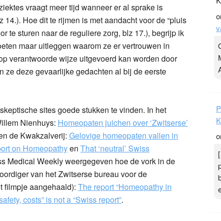
K
ektes vraagt meer tijd wanneer er al sprake is
o
 14.). Hoe dit te rijmen is met aandacht voor de “pluis
v
oor te sturen naar de reguliere zorg, blz 17.), begrijp ik
oeten maar uitleggen waarom ze er vertrouwen in
op verantwoorde wijze uitgevoerd kan worden door
 ze deze gevaarlijke gedachten al bij de eerste
P
 skeptische sites goede stukken te vinden. In het
K
Willem Nienhuys:
Homeopaten juichen over ‘Zwitserse’
gen de Kwakzalverij:
Gelovige homeopaten vallen in
o
ort on Homeopathy
en
That ‘neutral’ Swiss
wiss Medical Weekly weergegeven hoe de vork in de
woordiger van het Zwitserse bureau voor de
et filmpje aangehaald):
The report “Homeopathy in
afety, costs” is not a “Swiss report”
.