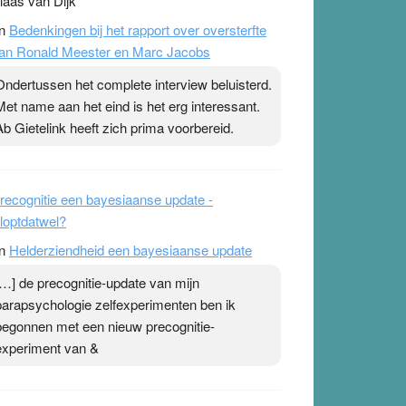
laas van Dijk
n
Bedenkingen bij het rapport over oversterfte
an Ronald Meester en Marc Jacobs
Ondertussen het complete interview beluisterd.
Met name aan het eind is het erg interessant.
Ab Gietelink heeft zich prima voorbereid.
recognitie een bayesiaanse update -
loptdatwel?
n
Helderziendheid een bayesiaanse update
[…] de precognitie-update van mijn
parapsychologie zelfexperimenten ben ik
begonnen met een nieuw precognitie-
experiment van &