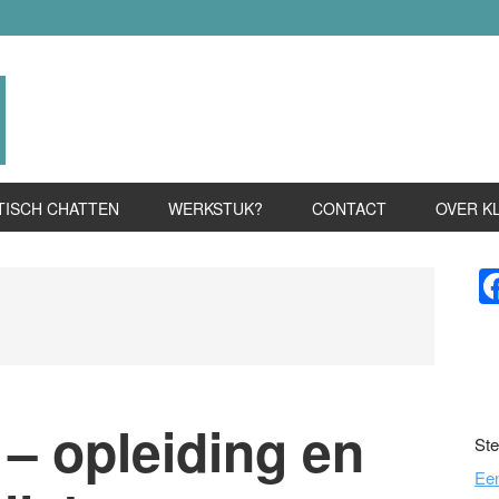
TISCH CHATTEN
WERKSTUK?
CONTACT
OVER K
P
S
– opleiding en
Ste
Ee