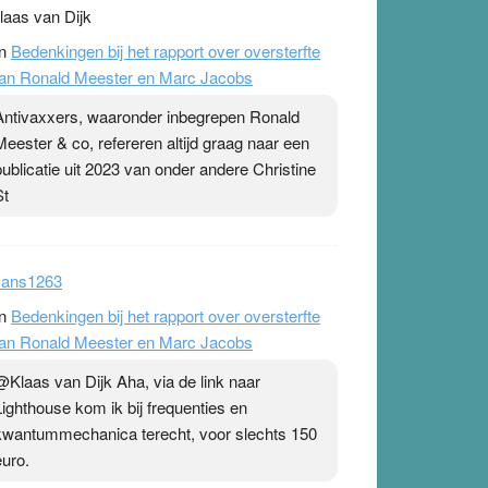
laas van Dijk
n
Bedenkingen bij het rapport over oversterfte
an Ronald Meester en Marc Jacobs
Antivaxxers, waaronder inbegrepen Ronald
Meester & co, refereren altijd graag naar een
publicatie uit 2023 van onder andere Christine
St
ans1263
n
Bedenkingen bij het rapport over oversterfte
an Ronald Meester en Marc Jacobs
@Klaas van Dijk Aha, via de link naar
Lighthouse kom ik bij frequenties en
kwantummechanica terecht, voor slechts 150
euro.