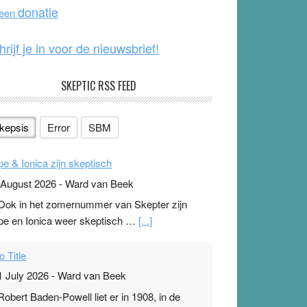
o
e
donatie
 een
k
hrijf je in voor de nieuwsbrief!
SKEPTIC RSS FEED
kepsis
Error
SBM
pe & Ionica zijn skeptisch
 August 2026
-
Ward van Beek
 Ook in het zomernummer van Skepter zijn
pe en Ionica weer skeptisch …
[...]
o Title
1 July 2026
-
Ward van Beek
 Robert Baden-Powell liet er in 1908, in de