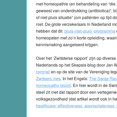
met homeopathie (en behandeling van “die zi
geweest van onderdrukking (antibiotica)”, blz
of niet pluis situatie” (om patiénten op tijd d
niet. De grote verzekeraars in Nederland m
hebben dat dit
‘
pluis-niet-pluis’-programma
homeopaten met zo’n korte opleiding, waarin
kennismaking aangeleerd krijgen.
Over het ‘Zwitsterse rapport’ zijn op diverse
Nederlands op het Skepsis-blog door Jan 
rommel
en op de site van de Vereniging te
Zwitsers mes
. In het Engels:
The Swiss Rep
homeopathy report
. En hier wordt in de S
steel zit met dat rapport door een vertegen
volksgezondheid (dat artikel wordt ook in h
healthcare: effectiveness, appropriateness, s