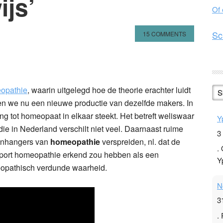
ijs’
Of
Sc
15 COMMENTS
n
l
hare
eopathie
, waarin uitgelegd hoe de theorie erachter luidt
S
en we nu een nieuwe productie van dezelfde makers. In
ng tot homeopaat in elkaar steekt. Het betreft weliswaar
Y
 die in Nederland verschilt niet veel. Daarnaast ruime
3
aanhangers van
homeopathie
verspreiden, nl. dat de
.
pport homeopathie erkend zou hebben als een
Y
eopathisch verdunde waarheid.
N
3
.