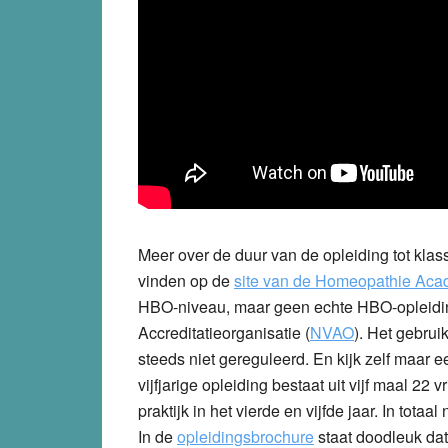
Meer over de duur van de opleiding tot kla
vinden op de
site van de Homeopathie Aca
HBO-niveau, maar geen echte HBO-opleidin
Accreditatieorganisatie (
NVAO
). Het gebru
steeds niet gereguleerd. En kijk zelf maar 
vijfjarige opleiding bestaat uit vijf maal 2
praktijk in het vierde en vijfde jaar. In tota
In de
opleidingsbrochure
staat doodleuk dat