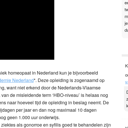
e
t
m
j
d
P
3
.
K
t
ssiek homeopaat in Nederland kun je bijvoorbeeld
o
v
demie Nederland
*. Deze opleiding is zogenaamd op
v
D
g, want niet erkend door de Nederlands-Vlaamse
g
ik van de misleidende term ‘HBO-niveau’ is helaas nog
z
eens naar hoeveel tijd de opleiding in beslag neemt. De
t
2 vrijdagen per jaar en dan nog maximaal 10 dagen
al nog geen 1.000 uur onderwijs.
 ziektes als gonorroe en syfilis goed te behandelen zijn