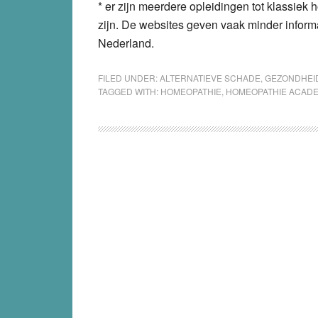
* er zijn meerdere opleidingen tot klassiek
zijn. De websites geven vaak minder infor
Nederland.
FILED UNDER:
ALTERNATIEVE SCHADE
,
GEZONDHEI
TAGGED WITH:
HOMEOPATHIE
,
HOMEOPATHIE ACAD