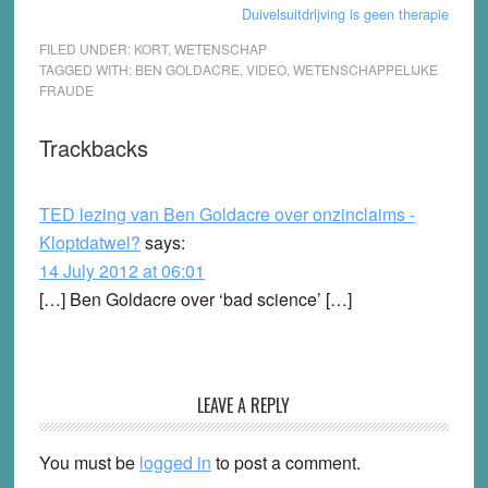
Duivelsuitdrijving is geen therapie
FILED UNDER:
KORT
,
WETENSCHAP
TAGGED WITH:
BEN GOLDACRE
,
VIDEO
,
WETENSCHAPPELIJKE
FRAUDE
Reader
Trackbacks
Interactions
TED lezing van Ben Goldacre over onzinclaims -
Kloptdatwel?
says:
14 July 2012 at 06:01
[…] Ben Goldacre over ‘bad science’ […]
LEAVE A REPLY
You must be
logged in
to post a comment.