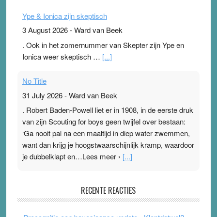
Ype & Ionica zijn skeptisch
3 August 2026
-
Ward van Beek
. Ook in het zomernummer van Skepter zijn Ype en
Ionica weer skeptisch …
[...]
No Title
31 July 2026
-
Ward van Beek
. Robert Baden-Powell liet er in 1908, in de eerste druk
van zijn Scouting for boys geen twijfel over bestaan:
‘Ga nooit pal na een maaltijd in diep water zwemmen,
want dan krijg je hoogstwaarschijnlijk kramp, waardoor
je dubbelklapt en…Lees meer ›
[...]
Pleisterplakkers in de topspsort
RECENTE REACTIES
31 July 2026
-
Ward van Beek
. Na mondtape is nu de neuspleister in trek bij