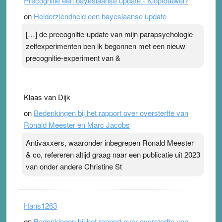
Precognitie een bayesiaanse update - Kloptdatwel?
topsporters. Ze hopen ermee hun hartslag te verlagen
on
Helderziendheid een bayesiaanse update
terwijl ze meer zuurstof opnemen. Daarop heeft zo’n
pleister geen effect. Maar het gevoel ‘makkelijker te
[…] de precognitie-update van mijn parapsychologie
ademen’ kan goud waard zijn. Door…Lees meer
zelfexperimenten ben ik begonnen met een nieuw
Pleisterplakkers in de topspsort ›
[...]
precognitie-experiment van &
Klaas van Dijk
on
Bedenkingen bij het rapport over oversterfte van
Ronald Meester en Marc Jacobs
Antivaxxers, waaronder inbegrepen Ronald Meester
& co, refereren altijd graag naar een publicatie uit 2023
van onder andere Christine St
Hans1263
on
Bedenkingen bij het rapport over oversterfte van