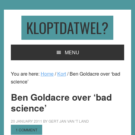
Skip
Skip
Skip
to
to
to
primary
main
primary
KLOPTDATWEL?
navigation
content
sidebar
MENU
You are here:
Home
/
Kort
/
Ben Goldacre over ‘bad
science’
Ben Goldacre over ‘bad
science’
20 JANUARY 2011
BY
GERT JAN VAN 'T LAND
1 COMMENT