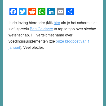
Facebook
Twitter
Reddit
WhatsApp
LinkedIn
Email
Share
In de lezing hieronder (klik
hier
als je het scherm niet
ziet) spreekt
Ben Goldacre
in rap tempo over slechte
wetenschap. Hij vertelt met name over
voedingssupplementen (zie
onze blogpost van 1
januari
). Veel plezier.