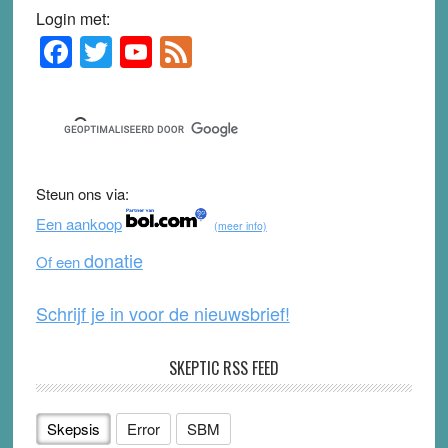
Login met:
F
T
Y
F
Primary
Sidebar
a
wi
o
e
c
tt
u
e
e
er
T
d
b
u
Steun ons via:
o
b
Een aankoop
(meer info)
o
e
donatie
Of een
k
Schrijf je in voor de nieuwsbrief!
SKEPTIC RSS FEED
Skepsis
Error
SBM