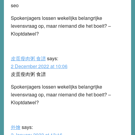
seo
Spokenjagers lossen wekelijks belangrijke
levensvraag op, maar niemand die het boeit? –
Kloptdatwel?
皮蛋瘦肉粥 食譜
says:
2 December 2022 at 10:06
皮蛋瘦肉粥 食譜
Spokenjagers lossen wekelijks belangrijke
levensvraag op, maar niemand die het boeit? –
Kloptdatwel?
外燴
says:
2 January 2023 at 13:16