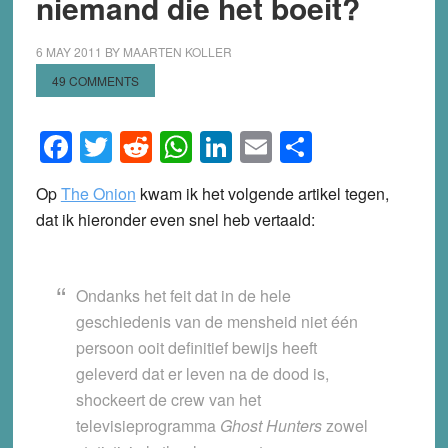
niemand die het boeit?
6 MAY 2011
BY
MAARTEN KOLLER
49 COMMENTS
Facebook
Twitter
Reddit
WhatsApp
LinkedIn
Email
Share
Op
The Onion
kwam ik het volgende artikel tegen,
dat ik hieronder even snel heb vertaald:
Ondanks het feit dat in de hele
geschiedenis van de mensheid niet één
persoon ooit definitief bewijs heeft
geleverd dat er leven na de dood is,
shockeert de crew van het
televisieprogramma
Ghost Hunters
zowel