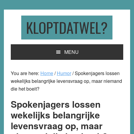
Skip
Skip
Skip
to
to
to
primary
main
primary
KLOPTDATWEL?
navigation
content
sidebar
MENU
You are here:
Home
/
Humor
/
Spokenjagers lossen
wekelijks belangrijke levensvraag op, maar niemand
die het boeit?
Spokenjagers lossen
wekelijks belangrijke
levensvraag op, maar