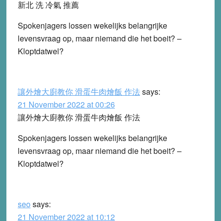
新北 洗 冷氣 推薦
Spokenjagers lossen wekelijks belangrijke
levensvraag op, maar niemand die het boeit? –
Kloptdatwel?
讓外燴大廚教你 滑蛋牛肉燴飯 作法
says:
21 November 2022 at 00:26
讓外燴大廚教你 滑蛋牛肉燴飯 作法
Spokenjagers lossen wekelijks belangrijke
levensvraag op, maar niemand die het boeit? –
Kloptdatwel?
seo
says:
21 November 2022 at 10:12