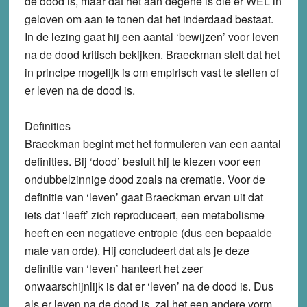
de dood is, maar dat het aan degene is die er WEL in
geloven om aan te tonen dat het inderdaad bestaat.
In de lezing gaat hij een aantal ‘bewijzen’ voor leven
na de dood kritisch bekijken. Braeckman stelt dat het
in principe mogelijk is om empirisch vast te stellen of
er leven na de dood is.
Definities
Braeckman begint met het formuleren van een aantal
definities. Bij ‘dood’ besluit hij te kiezen voor een
ondubbelzinnige dood zoals na crematie. Voor de
definitie van ‘leven’ gaat Braeckman ervan uit dat
iets dat ‘leeft’ zich reproduceert, een metabolisme
heeft en een negatieve entropie (dus een bepaalde
mate van orde). Hij concludeert dat als je deze
definitie van ‘leven’ hanteert het zeer
onwaarschijnlijk is dat er ‘leven’ na de dood is. Dus
als er leven na de dood is, zal het een andere vorm