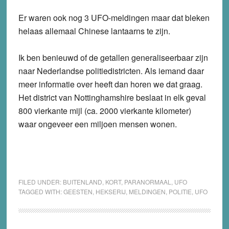
Er waren ook nog 3 UFO-meldingen maar dat bleken
helaas allemaal Chinese lantaarns te zijn.
Ik ben benieuwd of de getallen generaliseerbaar zijn
naar Nederlandse politiedistricten. Als iemand daar
meer informatie over heeft dan horen we dat graag.
Het district van Nottinghamshire beslaat in elk geval
800 vierkante mijl (ca. 2000 vierkante kilometer)
waar ongeveer een miljoen mensen wonen.
FILED UNDER:
BUITENLAND
,
KORT
,
PARANORMAAL
,
UFO
TAGGED WITH:
GEESTEN
,
HEKSERIJ
,
MELDINGEN
,
POLITIE
,
UFO