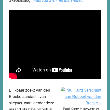
Skepsisblog:
Paul Kurtz en het Mars-effect
.
Blijkbaar zoekt Van den
Broeke aandacht van
skeptici, want eerder deze
maand plaatste hij ook al
Paul Kurtz (1925-2012)