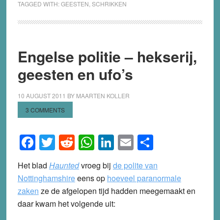
TAGGED WITH:
GEESTEN
,
SCHRIKKEN
Engelse politie – hekserij,
geesten en ufo’s
10 AUGUST 2011
BY
MAARTEN KOLLER
3 COMMENTS
Facebook
Twitter
Reddit
WhatsApp
LinkedIn
Email
Share
Het blad
Haunted
vroeg bij
de polite van
Nottinghamshire
eens op
hoeveel paranormale
zaken
ze de afgelopen tijd hadden meegemaakt en
daar kwam het volgende uit: