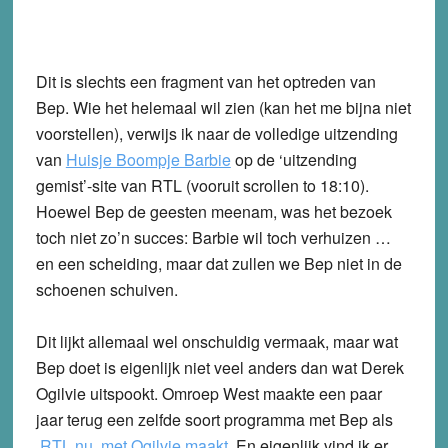
Dit is slechts een fragment van het optreden van
Bep. Wie het helemaal wil zien (kan het me bijna niet
voorstellen), verwijs ik naar de volledige uitzending
van
Huisje Boompje Barbie
op de ‘uitzending
gemist’-site van RTL (vooruit scrollen to 18:10).
Hoewel Bep de geesten meenam, was het bezoek
toch niet zo’n succes: Barbie wil toch verhuizen …
en een scheiding, maar dat zullen we Bep niet in de
schoenen schuiven.
Dit lijkt allemaal wel onschuldig vermaak, maar wat
Bep doet is eigenlijk niet veel anders dan wat Derek
Ogilvie uitspookt. Omroep West maakte een paar
jaar terug een zelfde soort programma met Bep als
RTL nu met Ogilvie maakt
. En eigenlijk vind ik er