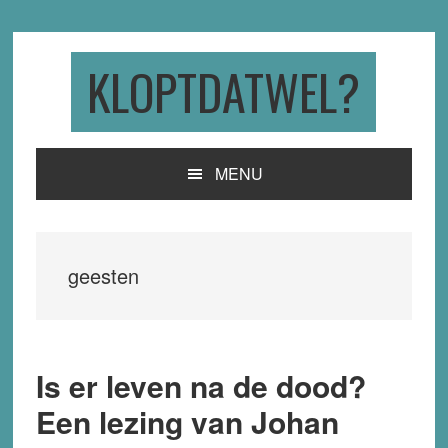
Skip
Skip
Skip
to
to
to
primary
main
primary
KLOPTDATWEL?
navigation
content
sidebar
MENU
geesten
Is er leven na de dood?
Een lezing van Johan