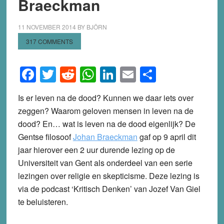
Braeckman
11 NOVEMBER 2014
BY
BJÖRN
317 COMMENTS
Facebook
Twitter
Reddit
WhatsApp
LinkedIn
Email
Share
Is er leven na de dood? Kunnen we daar iets over
zeggen? Waarom geloven mensen in leven na de
dood? En… wat is leven na de dood eigenlijk? De
Gentse filosoof
Johan Braeckman
gaf op 9 april dit
jaar hierover een 2 uur durende lezing op de
Universiteit van Gent als onderdeel van een serie
lezingen over religie en skepticisme. Deze lezing is
via de podcast ‘Kritisch Denken’ van Jozef Van Giel
te beluisteren.