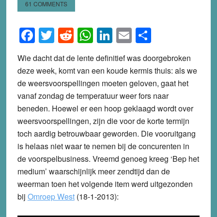
61 COMMENTS
Facebook
Twitter
Reddit
WhatsApp
LinkedIn
Email
Share
Wie dacht dat de lente definitief was doorgebroken
deze week, komt van een koude kermis thuis: als we
de weersvoorspellingen moeten geloven, gaat het
vanaf zondag de temperatuur weer fors naar
beneden. Hoewel er een hoop geklaagd wordt over
weersvoorspellingen, zijn die voor de korte termijn
toch aardig betrouwbaar geworden. Die vooruitgang
is helaas niet waar te nemen bij de concurenten in
de voorspelbusiness. Vreemd genoeg kreeg ‘Bep het
medium’ waarschijnlijk meer zendtijd dan de
weerman toen het volgende item werd uitgezonden
bij
Omroep West
(18-1-2013):