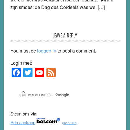
zijn smoes: de Dag des Oordeels was wel […]
LEAVE A REPLY
You must be
logged in
to post a comment.
Login met:
F
T
Y
F
Primary
Sidebar
a
wi
o
e
c
tt
u
e
e
er
T
d
b
u
Steun ons via:
o
b
Een aankoop
(meer info)
o
e