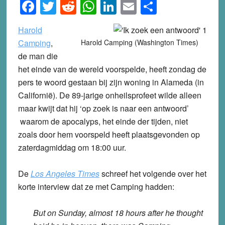
Facebook
Twitter
Reddit
WhatsApp
LinkedIn
Email
Share
Harold
Camping
,
Harold Camping (Washington Times)
de man die
het einde van de wereld voorspelde, heeft zondag de
pers te woord gestaan bij zijn woning in Alameda (in
Californië). De 89-jarige onheilsprofeet wilde alleen
maar kwijt dat hij ‘op zoek is naar een antwoord’
waarom de apocalyps, het einde der tijden, niet
zoals door hem voorspeld heeft plaatsgevonden op
zaterdagmiddag om 18:00 uur.
De
Los Angeles Times
schreef het volgende over het
korte interview dat ze met Camping hadden:
But on Sunday, almost 18 hours after he thought