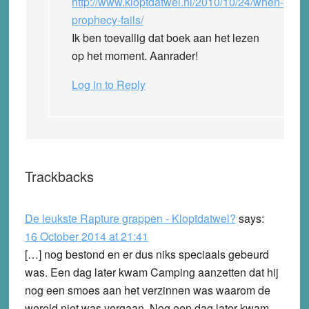
http://www.kloptdatwel.nl/2010/10/24/when-
prophecy-fails/
Ik ben toevallig dat boek aan het lezen
op het moment. Aanrader!
Log in to Reply
Trackbacks
De leukste Rapture grappen - Kloptdatwel?
says:
16 October 2014 at 21:41
[…] nog bestond en er dus niks speciaals gebeurd
was. Een dag later kwam Camping aanzetten dat hij
nog een smoes aan het verzinnen was waarom de
wereld niet was vergaan. Nog een dag later kwam