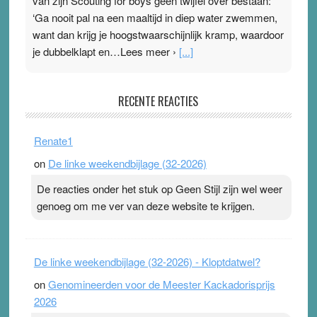
van zijn Scouting for boys geen twijfel over bestaan:
‘Ga nooit pal na een maaltijd in diep water zwemmen,
want dan krijg je hoogstwaarschijnlijk kramp, waardoor
je dubbelklapt en…Lees meer ›
[...]
Pleisterplakkers in de topspsort
RECENTE REACTIES
31 July 2026
-
Ward van Beek
. Na mondtape is nu de neuspleister in trek bij
Renate1
topsporters. Ze hopen ermee hun hartslag te verlagen
on
De linke weekendbijlage (32-2026)
terwijl ze meer zuurstof opnemen. Daarop heeft zo’n
pleister geen effect. Maar het gevoel ‘makkelijker te
De reacties onder het stuk op Geen Stijl zijn wel weer
ademen’ kan goud waard zijn. Door…Lees meer
genoeg om me ver van deze website te krijgen.
Pleisterplakkers in de topspsort ›
[...]
De linke weekendbijlage (32-2026) - Kloptdatwel?
on
Genomineerden voor de Meester Kackadorisprijs
2026