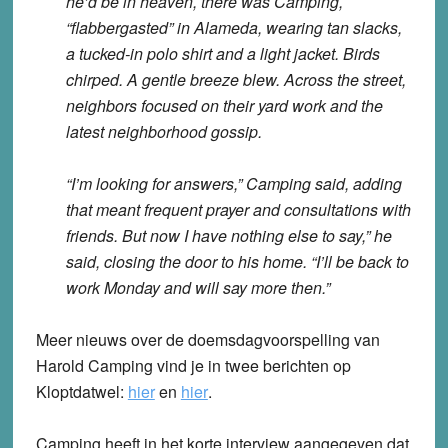
he’d be in heaven, there was Camping,
“flabbergasted” in Alameda, wearing tan slacks,
a tucked-in polo shirt and a light jacket. Birds
chirped. A gentle breeze blew. Across the street,
neighbors focused on their yard work and the
latest neighborhood gossip.
“I’m looking for answers,” Camping said, adding
that meant frequent prayer and consultations with
friends. But now I have nothing else to say,” he
said, closing the door to his home. “I’ll be back to
work Monday and will say more then.”
Meer nieuws over de doemsdagvoorspelling van
Harold Camping vind je in twee berichten op
Kloptdatwel:
hier
en
hier
.
Camping heeft in het korte interview aangegeven dat