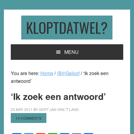
Skip
Skip
Skip
to
to
to
primary
main
primary
KLOPTDATWEL?
navigation
content
sidebar
MENU
You are here:
Home
/
(Bij)Geloof
/
‘Ik zoek een
antwoord’
‘Ik zoek een antwoord’
23 MAY 2011
BY
GERT JAN VAN 'T LAND
14 COMMENTS