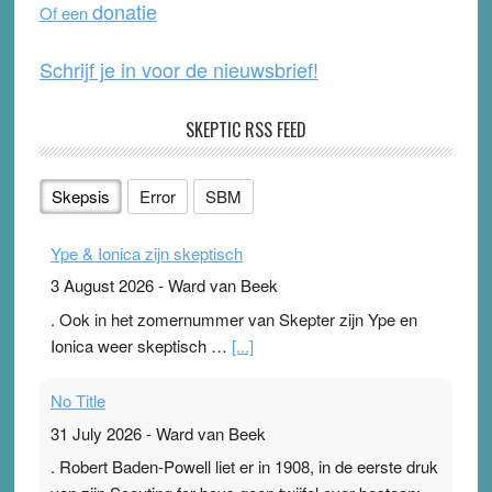
donatie
Of een
k
Schrijf je in voor de nieuwsbrief!
SKEPTIC RSS FEED
Skepsis
Error
SBM
Ype & Ionica zijn skeptisch
3 August 2026
-
Ward van Beek
. Ook in het zomernummer van Skepter zijn Ype en
Ionica weer skeptisch …
[...]
No Title
31 July 2026
-
Ward van Beek
. Robert Baden-Powell liet er in 1908, in de eerste druk