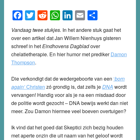
Facebook
Twitter
Reddit
WhatsApp
LinkedIn
Email
Share
Vandaag twee stukjes.
In het andere stuk gaat het
over een artikel dat Jan Willem Nienhuys gisteren
schreef in het
Eindhovens Dagblad
over
chelatietherapie. En hier humor met prediker
Damon
Thompson
.
Die verkondigt dat de wedergeboorte van een
‘
born
again’
Christen
zó grondig is, dat zelfs je
DNA
wordt
vervangen! Handig voor als je na een misdaad door
de politie wordt gezocht – DNA bewijs werkt dan niet
meer. Zou Damon hiermee veel boeven overtuigen?
Ik vind dat het goed dat Skeptici zich bezig houden
met aperte onzin die uit naam van het geloof wordt