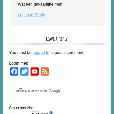
Wat een gevaarlijke man.
Log in to Reply
LEAVE A REPLY
You must be
logged in
to post a comment.
Login met:
F
T
Y
F
Primary
Sidebar
a
wi
o
e
c
tt
u
e
e
er
T
d
b
u
Steun ons via:
o
b