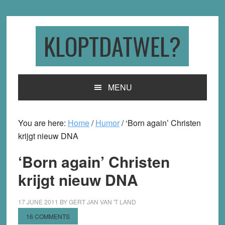
Skip
Skip
Skip
to
to
to
primary
main
primary
KLOPTDATWEL?
navigation
content
sidebar
MENU
You are here:
Home
/
Humor
/
‘Born again’ Christen
krijgt nieuw DNA
‘Born again’ Christen
krijgt nieuw DNA
17 JUNE 2011
BY
GERT JAN VAN 'T LAND
16 COMMENTS