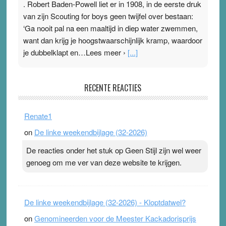
. Robert Baden-Powell liet er in 1908, in de eerste druk
van zijn Scouting for boys geen twijfel over bestaan:
‘Ga nooit pal na een maaltijd in diep water zwemmen,
want dan krijg je hoogstwaarschijnlijk kramp, waardoor
je dubbelklapt en…Lees meer ›
[...]
Pleisterplakkers in de topspsort
RECENTE REACTIES
31 July 2026
-
Ward van Beek
. Na mondtape is nu de neuspleister in trek bij
Renate1
topsporters. Ze hopen ermee hun hartslag te verlagen
on
De linke weekendbijlage (32-2026)
terwijl ze meer zuurstof opnemen. Daarop heeft zo’n
pleister geen effect. Maar het gevoel ‘makkelijker te
De reacties onder het stuk op Geen Stijl zijn wel weer
ademen’ kan goud waard zijn. Door…Lees meer
genoeg om me ver van deze website te krijgen.
Pleisterplakkers in de topspsort ›
[...]
De linke weekendbijlage (32-2026) - Kloptdatwel?
on
Genomineerden voor de Meester Kackadorisprijs