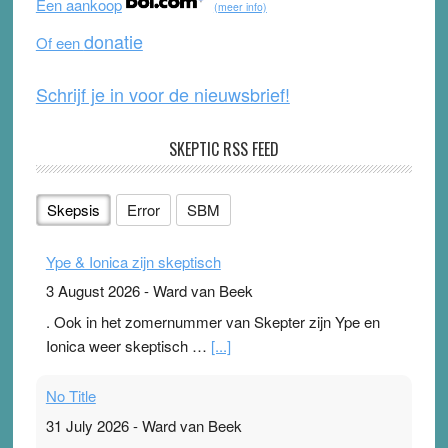
Een aankoop
(meer info)
o
e
donatie
Of een
k
Schrijf je in voor de nieuwsbrief!
SKEPTIC RSS FEED
Skepsis
Error
SBM
Ype & Ionica zijn skeptisch
3 August 2026
-
Ward van Beek
. Ook in het zomernummer van Skepter zijn Ype en
Ionica weer skeptisch …
[...]
No Title
31 July 2026
-
Ward van Beek