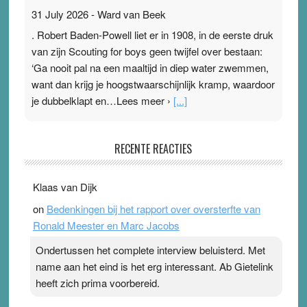
31 July 2026
-
Ward van Beek
. Robert Baden-Powell liet er in 1908, in de eerste druk
van zijn Scouting for boys geen twijfel over bestaan:
‘Ga nooit pal na een maaltijd in diep water zwemmen,
want dan krijg je hoogstwaarschijnlijk kramp, waardoor
je dubbelklapt en…Lees meer ›
[...]
Pleisterplakkers in de topspsort
RECENTE REACTIES
31 July 2026
-
Ward van Beek
. Na mondtape is nu de neuspleister in trek bij
Klaas van Dijk
topsporters. Ze hopen ermee hun hartslag te verlagen
on
Bedenkingen bij het rapport over oversterfte van
terwijl ze meer zuurstof opnemen. Daarop heeft zo’n
Ronald Meester en Marc Jacobs
pleister geen effect. Maar het gevoel ‘makkelijker te
ademen’ kan goud waard zijn. Door…Lees meer
Ondertussen het complete interview beluisterd. Met
Pleisterplakkers in de topspsort ›
[...]
name aan het eind is het erg interessant. Ab Gietelink
heeft zich prima voorbereid.