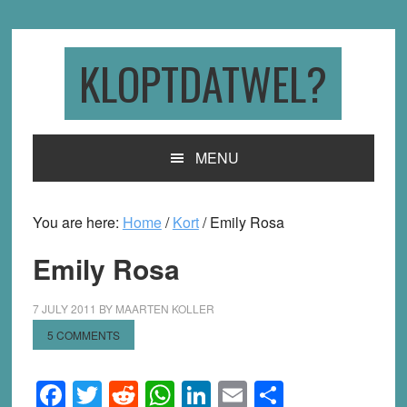
Skip
Skip
Skip
to
to
to
primary
main
primary
KLOPTDATWEL?
navigation
content
sidebar
MENU
You are here:
Home
/
Kort
/
Emily Rosa
Emily Rosa
7 JULY 2011
BY
MAARTEN KOLLER
5 COMMENTS
Facebook
Twitter
Reddit
WhatsApp
LinkedIn
Email
Share