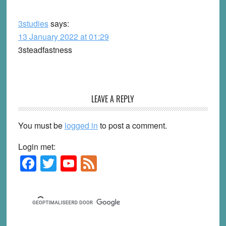
3studies
says:
13 January 2022 at 01:29
3steadfastness
LEAVE A REPLY
You must be
logged in
to post a comment.
Login met:
F
T
Y
F
Primary
Sidebar
a
wi
o
e
c
tt
u
e
e
er
T
d