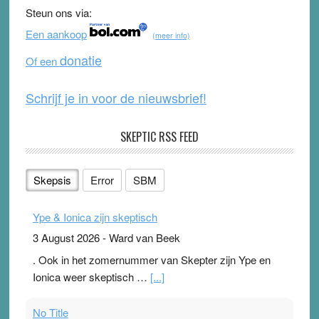
b
u
Steun ons via:
o
b
Een aankoop
(meer info)
o
e
donatie
Of een
k
Schrijf je in voor de nieuwsbrief!
SKEPTIC RSS FEED
Skepsis
Error
SBM
Ype & Ionica zijn skeptisch
3 August 2026
-
Ward van Beek
. Ook in het zomernummer van Skepter zijn Ype en
Ionica weer skeptisch …
[...]
No Title