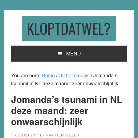
Skip
Skip
Skip
to
to
to
primary
main
primary
KLOPTDATWEL?
navigation
content
sidebar
MENU
You are here:
Home
/
Uit het nieuws
/
Jomanda’s
tsunami in NL deze maand: zeer onwaarschijnlijk
Jomanda’s tsunami in NL
deze maand: zeer
onwaarschijnlijk
1 AUGUST 2011
BY
MAARTEN KOLLER