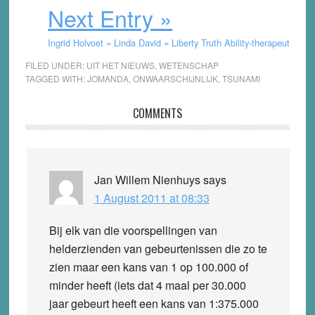
Next Entry »
Ingrid Holvoet = Linda David = Liberty Truth Ability-therapeut
FILED UNDER:
UIT HET NIEUWS
,
WETENSCHAP
TAGGED WITH:
JOMANDA
,
ONWAARSCHIJNLIJK
,
TSUNAMI
Reader
COMMENTS
Interactions
Jan Willem Nienhuys
says
1 August 2011 at 08:33
Bij elk van die voorspellingen van
helderzienden van gebeurtenissen die zo te
zien maar een kans van 1 op 100.000 of
minder heeft (iets dat 4 maal per 30.000
jaar gebeurt heeft een kans van 1:375.000