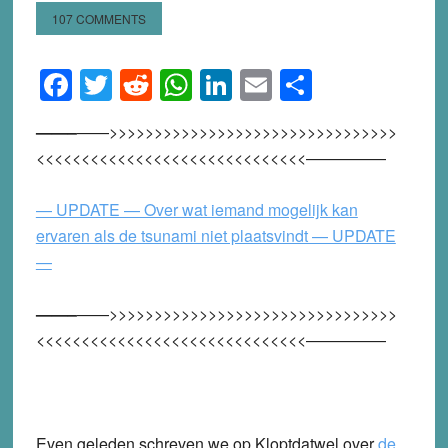
107 COMMENTS
Facebook
Twitter
Reddit
WhatsApp
LinkedIn
Email
Share
——–
——>>>>>>>>>>>>>>>>>>>>>>>>>>>>>>>>
<<<<<<<<<<<<<<<<<<<<<<<<<<<<<<—————
— UPDATE — Over wat iemand mogelijk kan
ervaren als de tsunami niet plaatsvindt — UPDATE
—
——–
——>>>>>>>>>>>>>>>>>>>>>>>>>>>>>>>>
<<<<<<<<<<<<<<<<<<<<<<<<<<<<<<—————
Even geleden schreven we op Kloptdatwel over
de