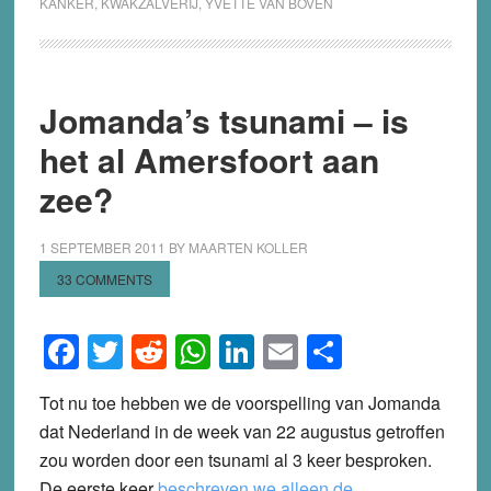
KANKER
,
KWAKZALVERIJ
,
YVETTE VAN BOVEN
Jomanda’s tsunami – is
het al Amersfoort aan
zee?
1 SEPTEMBER 2011
BY
MAARTEN KOLLER
33 COMMENTS
Facebook
Twitter
Reddit
WhatsApp
LinkedIn
Email
Share
Tot nu toe hebben we de voorspelling van Jomanda
dat Nederland in de week van 22 augustus getroffen
zou worden door een tsunami al 3 keer besproken.
De eerste keer
beschreven we alleen de