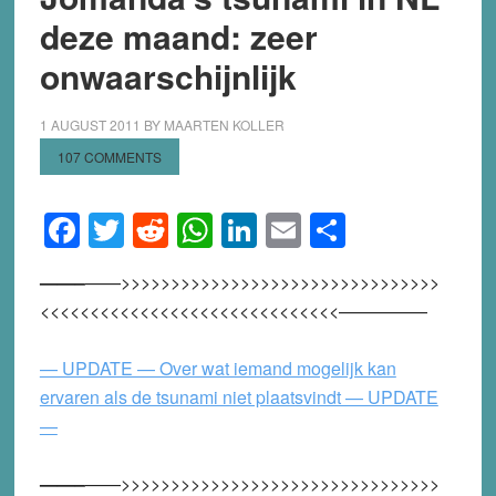
deze maand: zeer
onwaarschijnlijk
1 AUGUST 2011
BY
MAARTEN KOLLER
107 COMMENTS
Facebook
Twitter
Reddit
WhatsApp
LinkedIn
Email
Share
——–
——>>>>>>>>>>>>>>>>>>>>>>>>>>>>>>>>
<<<<<<<<<<<<<<<<<<<<<<<<<<<<<<—————
— UPDATE — Over wat iemand mogelijk kan
ervaren als de tsunami niet plaatsvindt — UPDATE
—
——–
——>>>>>>>>>>>>>>>>>>>>>>>>>>>>>>>>