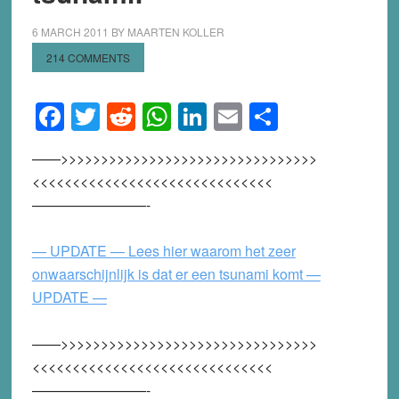
6 MARCH 2011
BY
MAARTEN KOLLER
214 COMMENTS
Facebook
Twitter
Reddit
WhatsApp
LinkedIn
Email
Share
——>>>>>>>>>>>>>>>>>>>>>>>>>>>>>>>>
<<<<<<<<<<<<<<<<<<<<<<<<<<<<<<
————————-
— UPDATE — Lees hier waarom het zeer
onwaarschijnlijk is dat er een tsunami komt —
UPDATE —
——>>>>>>>>>>>>>>>>>>>>>>>>>>>>>>>>
<<<<<<<<<<<<<<<<<<<<<<<<<<<<<<
————————-