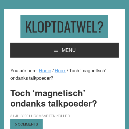
Skip
Skip
Skip
to
to
to
primary
main
primary
KLOPTDATWEL?
navigation
content
sidebar
MENU
You are here:
Home
/
Hoax
/
Toch ‘magnetisch’
ondanks talkpoeder?
Toch ‘magnetisch’
ondanks talkpoeder?
31 JULY 2011
BY
MAARTEN KOLLER
5 COMMENTS