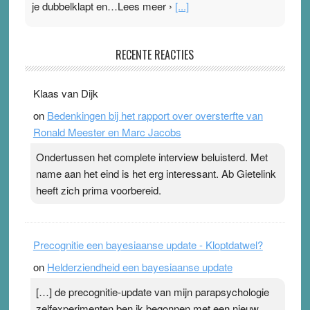
je dubbelklapt en…Lees meer ›
[...]
Pleisterplakkers in de topspsort
RECENTE REACTIES
31 July 2026
-
Ward van Beek
. Na mondtape is nu de neuspleister in trek bij
Klaas van Dijk
topsporters. Ze hopen ermee hun hartslag te verlagen
on
Bedenkingen bij het rapport over oversterfte van
terwijl ze meer zuurstof opnemen. Daarop heeft zo’n
Ronald Meester en Marc Jacobs
pleister geen effect. Maar het gevoel ‘makkelijker te
ademen’ kan goud waard zijn. Door…Lees meer
Ondertussen het complete interview beluisterd. Met
Pleisterplakkers in de topspsort ›
[...]
name aan het eind is het erg interessant. Ab Gietelink
heeft zich prima voorbereid.
Precognitie een bayesiaanse update - Kloptdatwel?
on
Helderziendheid een bayesiaanse update
[…] de precognitie-update van mijn parapsychologie
zelfexperimenten ben ik begonnen met een nieuw