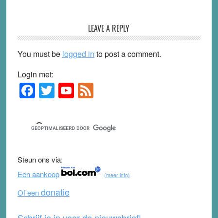
LEAVE A REPLY
You must be
logged in
to post a comment.
Login met:
F
T
Y
F
Primary
Sidebar
a
wi
o
e
c
tt
u
e
e
er
T
d
b
u
Steun ons via:
o
b
Een aankoop
(meer info)
o
e
donatie
Of een
k
Schrijf je in voor de nieuwsbrief!