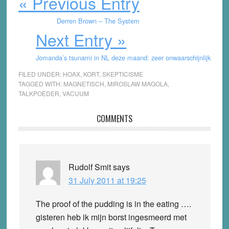
« Previous Entry
Derren Brown – The System
Next Entry »
Jomanda’s tsunami in NL deze maand: zeer onwaarschijnlijk
FILED UNDER:
HOAX
,
KORT
,
SKEPTICISME
TAGGED WITH:
MAGNETISCH
,
MIROSLAW MAGOLA
,
TALKPOEDER
,
VACUUM
Reader
COMMENTS
Interactions
Rudolf Smit
says
31 July 2011 at 19:25
The proof of the pudding is in the eating ….
gisteren heb ik mijn borst ingesmeerd met