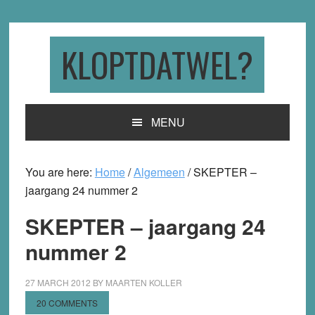
Skip
Skip
Skip
to
to
to
primary
main
primary
KLOPTDATWEL?
navigation
content
sidebar
MENU
You are here:
Home
/
Algemeen
/
SKEPTER –
jaargang 24 nummer 2
SKEPTER – jaargang 24
nummer 2
27 MARCH 2012
BY
MAARTEN KOLLER
20 COMMENTS