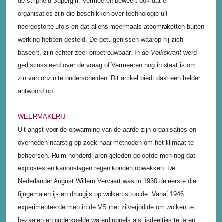
de stripheld Supergirl. Vermeeren beweert ook dat er
organisaties zijn die beschikken over technologie uit
neergestorte ufo’s en dat aliens meermaals atoomraketten buiten
werking hebben gesteld. De getuigenissen waarop hij zich
baseert, zijn echter zeer onbetrouwbaar. In
de Volkskrant
werd
gediscussieerd over de vraag of Vermeeren nog in staat is om
zin van onzin te onderscheiden. Dit artikel biedt daar een helder
antwoord op.
WEERMAKERIJ
Uit angst voor de opwarming van de aarde zijn organisaties en
overheden naarstig op zoek naar methoden om het klimaat te
beheersen. Ruim honderd jaren geleden geloofde men nog dat
explosies en kanonslagen regen konden opwekken. De
Nederlander August Willem Vervaart was in 1930 de eerste die
fijngemalen ijs en droogijs op wolken strooide. Vanaf 1946
experimenteerde men in de VS met zilverjodide om wolken te
bezaaien en onderkoelde waterdruppels als ijsdeeltjes te laten