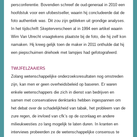
persconferentie. Bovendien schreef de oud-generaal in 2010 een
hoofdstuk voor een ufobestseller, waarin hij concludeerde dat de
foto authentiek was. Dit zou zijn gebleken uit grondige analyses.
In het tijdschrift
Skepter
verscheen al in 1994 een artikel waarin
Wim Van Utrecht vraagtekens plaatste bij de foto, die hij zelf kon
namaken. Hij kreeg gelijk toen de maker in 2011 onthulde dat hij
een piepschuimen driehoek met lampjes had gefotografeerd.
TWIJFELZAAIERS
Zolang wetenschappelijke onderzoeksresultaten nog omstreden
zijn, kan men er geen overheidsbeleid op baseren. Er waren
enkele wetenschappers die zich in dienst van bedrijven en
samen met conservatieve denktanks hebben ingespannen om
het debat over de schadelijkheid van tabak, het probleem van de
zure regen, de invloed van cfk’s op de ozonlaag en andere
milieukwesties zo lang mogelijk te laten duren. In kranten en
interviews probeerden ze de wetenschappelijke consensus te