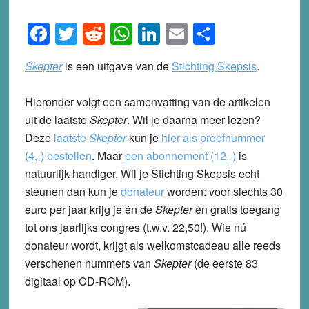
Facebook
Twitter
Reddit
WhatsApp
LinkedIn
Email
Share
Skepter
is een uitgave van de
Stichting Skepsis
.
Hieronder volgt een samenvatting van de artikelen
uit de laatste
Skepter
. Wil je daarna meer lezen?
Deze
laatste
Skepter
kun je
hier als proefnummer
(4,-) bestellen
.
Maar
een abonnement (12,-)
is
natuurlijk handiger. Wil je Stichting Skepsis echt
steunen dan kun je
donateur
worden: voor slechts 30
euro per jaar krijg je én de
Skepter
én gratis toegang
tot ons jaarlijks congres (t.w.v. 22,50!). Wie nú
donateur wordt, krijgt als welkomstcadeau alle reeds
verschenen nummers van
Skepter
(de eerste 83
digitaal op CD-ROM).