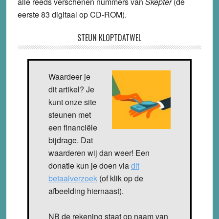
alle reeds verschenen nummers van
Skepter
(de
eerste 83 digitaal op CD-ROM).
STEUN KLOPTDATWEL
Waardeer je
dit artikel? Je
kunt onze site
steunen met
een financiële
bijdrage. Dat
waarderen wij dan weer! Een
donatie kun je doen via
dit
betaalverzoek
(of klik op de
afbeelding hiernaast).
NB de rekening staat op naam van