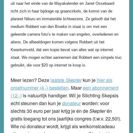
uit naar het einde van de Mayakalender en Janet Ossebaard
richt zich in haar bijdrage op graancirkels, de komst van de
planeet Niburu en immateriële lichtwezens. Ze gelooft dat het
medium
Robbert van den Broeke
in staat is om met een
geleende camera foto’s te maken van engelen, overledenen en
aliens. De afbeeldingen komen volgens Robbert uit het
Kwantumveld, dat een kopie bevat van alles wat op internet
staat. We mogen echter aannemen dat Robbert een simpele truc
gebruikt, die voor $20 op internet te koop is.
Meer lezen? Deze
laatste
Skepter
kun je
hier als
proefnummer (4,-) bestellen
.
Maar
een abonnement
(12,-)
is natuurlijk handiger. Wil je Stichting Skepsis
echt steunen dan kun je
donateur
worden: voor
slechts 30 euro per jaar krijg je én de
Skepter
én
gratis toegang tot ons jaarlijks congres (t.w.v. 22,50!).
Wie nú donateur wordt, krijgt als welkomstcadeau