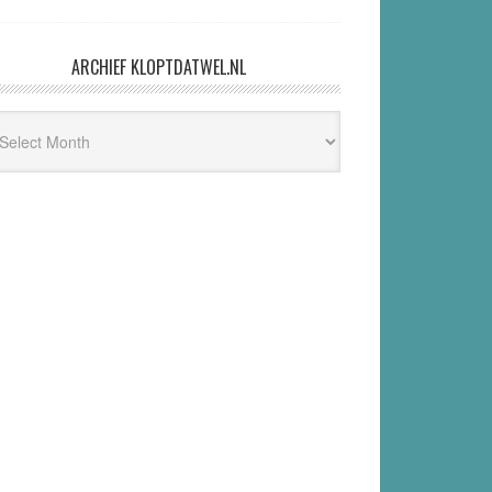
ARCHIEF KLOPTDATWEL.NL
hief
ptdatwel.nl