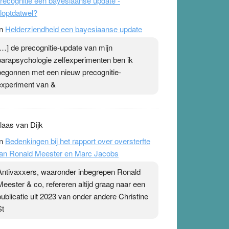
recognitie een bayesiaanse update -
loptdatwel?
n
Helderziendheid een bayesiaanse update
[…] de precognitie-update van mijn
parapsychologie zelfexperimenten ben ik
begonnen met een nieuw precognitie-
experiment van &
laas van Dijk
n
Bedenkingen bij het rapport over oversterfte
an Ronald Meester en Marc Jacobs
Antivaxxers, waaronder inbegrepen Ronald
Meester & co, refereren altijd graag naar een
publicatie uit 2023 van onder andere Christine
St