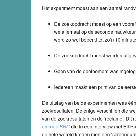
Het experiment moest aan een aantal rand
De zoekopdracht moest op een vooraf b
we allemaal op de seconde nauwkeurig
werd zo wel beperkt tot zo’n 10 minute
De zoekopdracht moest worden uitgevo
Geen van de deelnemers was ingelogd
Iedereen maakt een print van de eerst
De uitslag van beide experimenten was éénd
zoekresultaten. De enige verschillen die w
van de zoekresultaten en de ‘reclame’. Dit re
omroep
BBC
die in een interview met Eli Pa
de hele wereld kregen men een ‘screendump