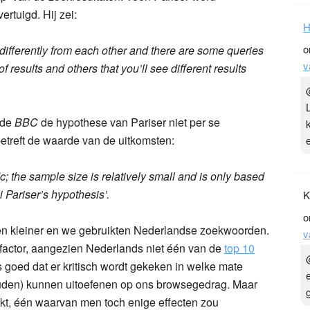
ertuigd. Hij zei:
H
o
differently from each other and there are some queries
v
f results and others that you’ll see different results
 de
BBC
de hypothese van Pariser niet per se
etreft de waarde van de uitkomsten:
ic; the sample size is relatively small and is only based
i Pariser’s hypothesis’.
K
o
en kleiner en we gebruikten Nederlandse zoekwoorden.
v
e factor, aangezien Nederlands niet één van de
top 10
s goed dat er kritisch wordt gekeken in welke mate
zouden) kunnen uitoefenen op ons browsegedrag. Maar
akt, één waarvan men toch enige effecten zou