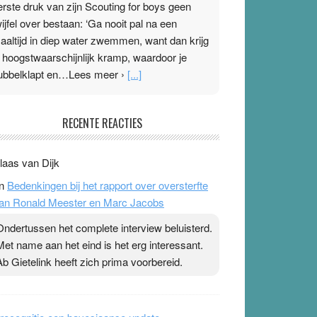
erste druk van zijn Scouting for boys geen
wijfel over bestaan: ‘Ga nooit pal na een
aaltijd in diep water zwemmen, want dan krijg
e hoogstwaarschijnlijk kramp, waardoor je
ubbelklapt en…Lees meer ›
[...]
leisterplakkers in de topspsort
RECENTE REACTIES
1 July 2026
-
Ward van Beek
 Na mondtape is nu de neuspleister in trek bij
laas van Dijk
opsporters. Ze hopen ermee hun hartslag te
n
Bedenkingen bij het rapport over oversterfte
erlagen terwijl ze meer zuurstof opnemen.
an Ronald Meester en Marc Jacobs
aarop heeft zo’n pleister geen effect. Maar het
evoel ‘makkelijker te ademen’ kan goud waard
Ondertussen het complete interview beluisterd.
ijn. Door…Lees meer Pleisterplakkers in de
Met name aan het eind is het erg interessant.
opspsort ›
[...]
Ab Gietelink heeft zich prima voorbereid.