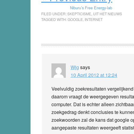
Niburu’s Free Energy-lab
FILED UNDER:
SKEPTICISME
,
UIT HET NIEUWS
TAGGED WITH:
GOOGLE
,
INTERNET
Reader
Interactions
Wjg
says
10 April 2012 at 12:24
Veelvuldig zoekresultaten vergelijkend b
daarom vraagt de weergegeven resulta
computer. Dat is echter alleen zichtbaa
zoekgedrag denkt conclusies te kunnen
zoekwoorden zal de kans dat google op
aangepaste resultaten weergeeft statisti