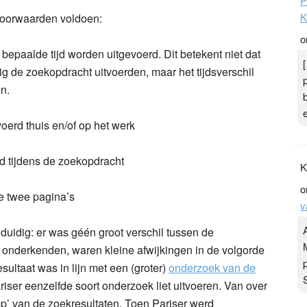
P
K
voorwaarden voldoen:
o
epaalde tijd worden uitgevoerd. Dit betekent niet dat
 de zoekopdracht uitvoerden, maar het tijdsverschil
n.
erd thuis en/of op het werk
 tijdens de zoekopdracht
K
o
e twee pagina’s
v
uidig: er was géén groot verschil tussen de
e onderkenden, waren kleine afwijkingen in de volgorde
sultaat was in lijn met een (groter)
onderzoek van de
riser eenzelfde soort onderzoek liet uitvoeren. Van over
’ van de zoekresultaten. Toen Pariser werd