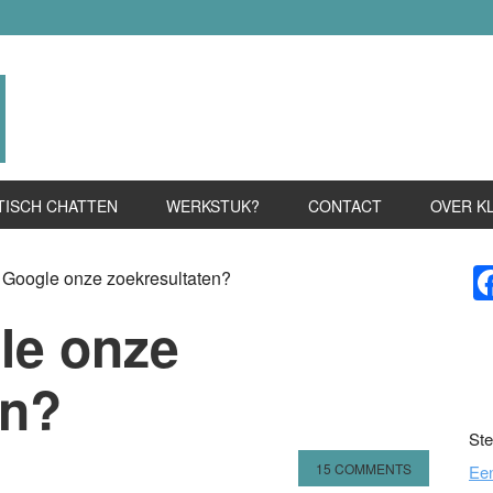
TISCH CHATTEN
WERKSTUK?
CONTACT
OVER K
P
 Google onze zoekresultaten?
S
le onze
en?
Ste
15 COMMENTS
Ee