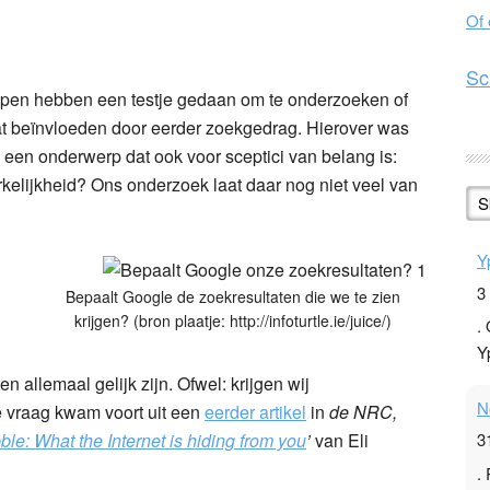
Of
n
l
hare
Sc
pen hebben een testje gedaan om te onderzoeken of
at beïnvloeden door eerder zoekgedrag. Hierover was
 een onderwerp dat ook voor sceptici van belang is:
kelijkheid? Ons onderzoek laat daar nog niet veel van
S
Y
3
Bepaalt Google de zoekresultaten die we te zien
krijgen? (bron plaatje: http://infoturtle.ie/juice/)
.
Y
n allemaal gelijk zijn. Ofwel: krijgen wij
N
De vraag kwam voort uit een
eerder artikel
in
de NRC,
ble: What the Internet is hiding from you
’
van Eli
3
.