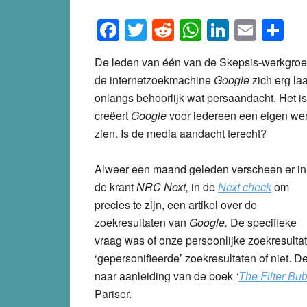
Facebook
Twitter
Reddit
WhatsApp
LinkedI
Emai
S
De leden van één van de Skepsis-werkgroe
de internetzoekmachine
Google
zich erg la
onlangs behoorlijk wat persaandacht. Het is
creëert
Google
voor iedereen een eigen wer
zien. Is de media aandacht terecht?
Alweer een maand geleden verscheen er in
de krant
NRC Next,
in de
Next check
om
precies te zijn, een artikel over de
zoekresultaten van
Google.
De specifieke
vraag was of onze persoonlijke zoekresultate
‘gepersonifieerde’ zoekresultaten of niet. 
naar aanleiding van de boek
‘
The Filter Bub
Pariser.