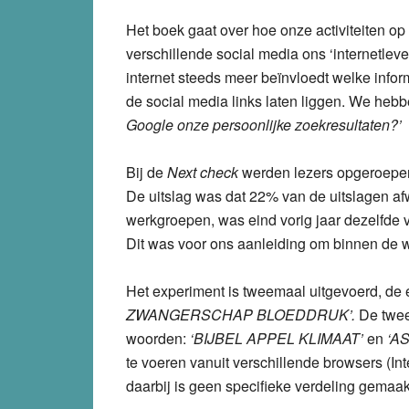
Het boek gaat over hoe onze activiteiten op 
verschillende social media ons ‘internetle
internet steeds meer beïnvloedt welke infor
de social media links laten liggen. We heb
Google onze persoonlijke zoekresultaten?’
Bij de
Next check
werden lezers opgeroepen
De uitslag was dat 22% van de uitslagen a
werkgroepen, was eind vorig jaar dezelfde 
Dit was voor ons aanleiding om binnen de we
Het experiment is tweemaal uitgevoerd, de 
ZWANGERSCHAP BLOEDDRUK’.
De twee
woorden:
‘BIJBEL APPEL KLIMAAT’
en
‘A
te voeren vanuit verschillende browsers (Int
daarbij is geen specifieke verdeling gemaa