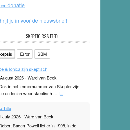
o
e
donatie
 een
k
hrijf je in voor de nieuwsbrief!
SKEPTIC RSS FEED
kepsis
Error
SBM
pe & Ionica zijn skeptisch
 August 2026
-
Ward van Beek
 Ook in het zomernummer van Skepter zijn
pe en Ionica weer skeptisch …
[...]
o Title
1 July 2026
-
Ward van Beek
 Robert Baden-Powell liet er in 1908, in de