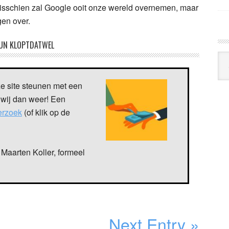
 Misschien zal Google ooit onze wereld overnemen, maar
en over.
UN KLOPTDATWEL
Arc
Klo
ze site steunen met een
 wij dan weer! Een
verzoek
(of klik op de
Maarten Koller, formeel
Next Entry »