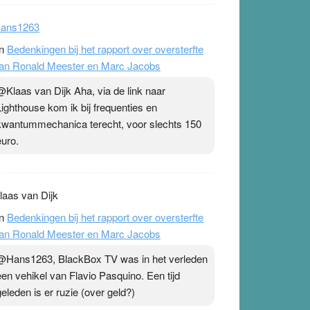
ans1263
n
Bedenkingen bij het rapport over oversterfte
an Ronald Meester en Marc Jacobs
@Klaas van Dijk Aha, via de link naar
Lighthouse kom ik bij frequenties en
kwantummechanica terecht, voor slechts 150
euro.
laas van Dijk
n
Bedenkingen bij het rapport over oversterfte
an Ronald Meester en Marc Jacobs
@Hans1263, BlackBox TV was in het verleden
een vehikel van Flavio Pasquino. Een tijd
geleden is er ruzie (over geld?)