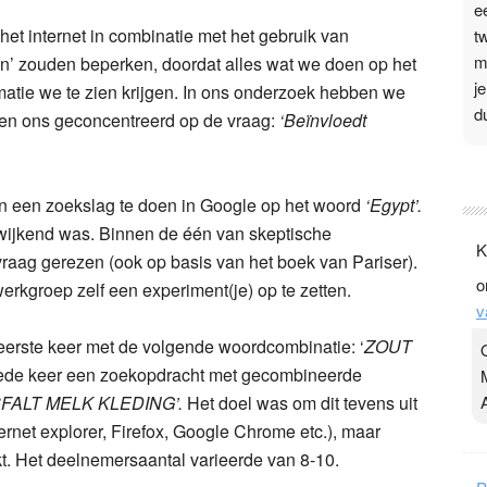
e
het internet in combinatie met het gebruik van
t
m
ven’ zouden beperken, doordat alles wat we doen op het
j
matie we te zien krijgen. In ons onderzoek hebben we
d
ben ons geconcentreerd op de vraag:
‘Beïnvloedt
P
3
 een zoekslag te doen in Google op het woord
‘Egypt’.
fwijkend was. Binnen de één van skeptische
.
K
t
vraag gerezen (ook op basis van het boek van Pariser).
o
v
rkgroep zelf een experiment(je) op te zetten.
v
D
g
eerste keer met de volgende woordcombinatie: ‘
ZOUT
z
de keer een zoekopdracht met gecombineerde
t
SFALT MELK KLEDING’.
Het doel was om dit tevens uit
ernet explorer, Firefox, Google Chrome etc.), maar
kt. Het deelnemersaantal varieerde van 8-10.