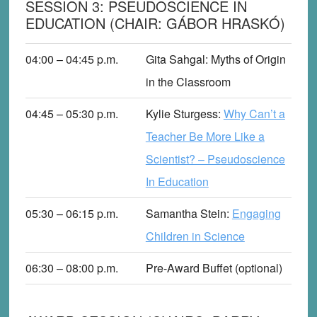
SESSION 3: PSEUDOSCIENCE IN
EDUCATION (CHAIR: GÁBOR HRASKÓ)
04:00 – 04:45
p
.m.
Gita Sahgal
: Myths of Origin
in the Classroom
04:45 – 05:30
p
.m.
Kylie Sturgess
:
Why Can’t a
Teacher Be More Like a
Scientist? – Pseudoscience
In Education
05:30 – 06:15
p
.m.
Samantha Stein
:
Engaging
Children in Science
06:30 – 08:00
p
.m.
Pre-Award Buffet (optional)