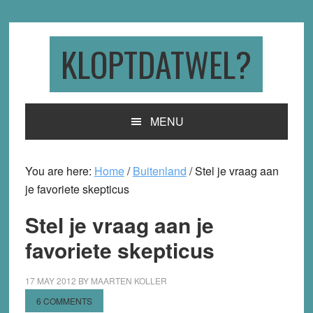
Skip
Skip
Skip
to
to
to
primary
main
primary
KLOPTDATWEL?
navigation
content
sidebar
MENU
You are here:
Home
/
Buitenland
/
Stel je vraag aan
je favoriete skepticus
Stel je vraag aan je
favoriete skepticus
17 MAY 2012
BY
MAARTEN KOLLER
6 COMMENTS