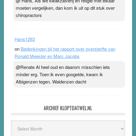
@ Hans, Als we kwakzalverij en religie met elkaar
moeten vergelijken, dan kom ik uit op dit stuk over
chiropractors
Hans1263
on
Bedenkingen bij het rapport over oversterfte van
Ronald Meester en Marc Jacobs
@Renate Al heel oud en daarom misschien iets
minder erg. Toen ik even googelde, kwam ik
Albigenzen tegen. Waldenzen dacht
ARCHIEF KLOPTDATWEL.NL
Archief
Kloptdatwel.nl