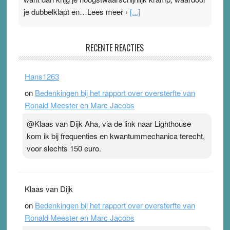
je dubbelklapt en…Lees meer ›
[...]
Pleisterplakkers in de topspsort
RECENTE REACTIES
31 July 2026
-
Ward van Beek
. Na mondtape is nu de neuspleister in trek bij
Hans1263
topsporters. Ze hopen ermee hun hartslag te verlagen
on
Bedenkingen bij het rapport over oversterfte van
terwijl ze meer zuurstof opnemen. Daarop heeft zo’n
Ronald Meester en Marc Jacobs
pleister geen effect. Maar het gevoel ‘makkelijker te
ademen’ kan goud waard zijn. Door…Lees meer
@Klaas van Dijk Aha, via de link naar Lighthouse
Pleisterplakkers in de topspsort ›
[...]
kom ik bij frequenties en kwantummechanica terecht,
voor slechts 150 euro.
Klaas van Dijk
on
Bedenkingen bij het rapport over oversterfte van
Ronald Meester en Marc Jacobs