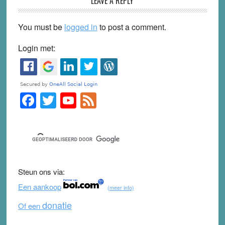
LEAVE A REPLY
You must be
logged in
to post a comment.
Login met:
F
T
Y
F
Primary
Sidebar
a
wi
o
e
c
tt
u
e
e
er
T
d
b
u
Steun ons via:
o
b
Een aankoop
(meer info)
o
e
donatie
Of een
k