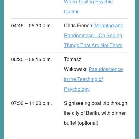
When Testing Psychic
Claims
04:45 – 05:30
p
.m.
Chris French
:
Meaning and
Randomness – On Seeing
Things That Are Not There
05:30 – 06:15
p
.m.
Tomasz
Witkowski
:
Pseudoscience
in the Teaching of
Psychology
07:30 – 11:00
p
.m.
Sightseeing boat trip through
the city of Berlin, with dinner
buffet (optional)