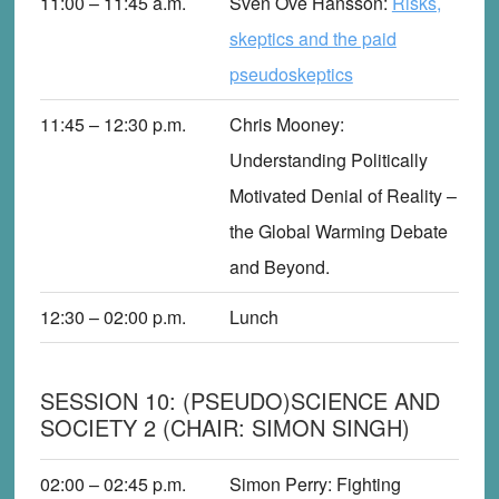
11:00 – 11:45
a
.m.
Sven Ove Hansson
:
Risks,
skeptics and the paid
pseudoskeptics
11:45 – 12:30
p
.m.
Chris Mooney
:
Understanding Politically
Motivated Denial of Reality –
the Global Warming Debate
and Beyond.
12:30 – 02:00
p
.m.
Lunch
SESSION 10: (PSEUDO)SCIENCE AND
SOCIETY 2 (CHAIR: SIMON SINGH)
02:00 – 02:45
p
.m.
Simon Perry
: Fighting