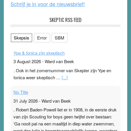
Schrijf je in voor de nieuwsbrief!
SKEPTIC RSS FEED
Skepsis
Error
SBM
Ype & Ionica zijn skeptisch
3 August 2026
-
Ward van Beek
. Ook in het zomernummer van Skepter zijn Ype en
Ionica weer skeptisch …
[...]
No Title
31 July 2026
-
Ward van Beek
. Robert Baden-Powell liet er in 1908, in de eerste druk
van zijn Scouting for boys geen twijfel over bestaan:
‘Ga nooit pal na een maaltijd in diep water zwemmen,
want dan krijg je hoogstwaarschijnlijk kramp, waardoor