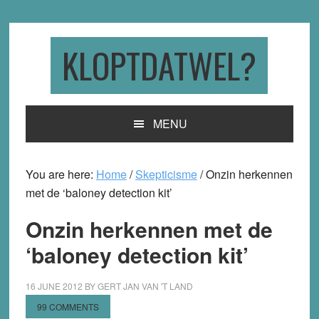
Skip
Skip
Skip
to
to
to
primary
main
primary
KLOPTDATWEL?
navigation
content
sidebar
MENU
You are here:
Home
/
Skepticisme
/
Onzin herkennen
met de ‘baloney detection kit’
Onzin herkennen met de
‘baloney detection kit’
16 JUNE 2012
BY
GERT JAN VAN 'T LAND
99 COMMENTS