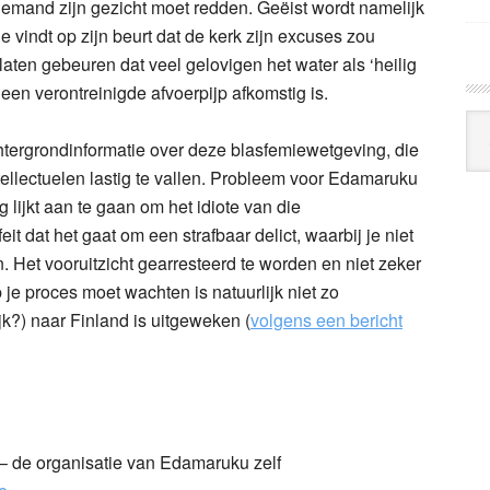
 iemand zijn gezicht moet redden. Geëist wordt namelijk
 vindt op zijn beurt dat de kerk zijn excuses zou
laten gebeuren dat veel gelovigen het water als ‘heilig
 een verontreinigde afvoerpijp afkomstig is.
Arc
tergrondinformatie over deze blasfemiewetgeving, die
Klo
ntellectuelen lastig te vallen. Probleem voor Edamaruku
ag lijkt aan te gaan om het idiote van die
t dat het gaat om een strafbaar delict, waarbij je niet
n. Het vooruitzicht gearresteerd te worden en niet zeker
 je proces moet wachten is natuurlijk niet zo
ijk?) naar Finland is uitgeweken (
volgens een bericht
– de organisatie van Edamaruku zelf