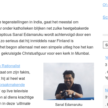
Of
n
l
hare
Sc
e tegenstellingen in India, gaat het meestal om
 onder katholieken blijken net zulke heetgebakerde
epticus Sanal Edamaruku wordt achtervolgd door een
zo serieus dat hij inmiddels naar Finland is
S
het begon allemaal met een simpele uitleg hoe het kan
 gekruisigde Christusfiguur voor een kerk in Mumbai.
Y
3
n Rationalist
aat om zijn fakirs,
.
Y
hij al heel wat
praakmakende
N
 op live televisie
n al diens krachtige
3
 in deze ‘
ultimate
.
Sanal Edamaruku