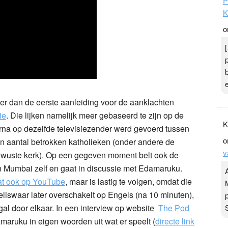
P
K
o
meer dan de eerste aanleiding voor de aanklachten
ie
. Die lijken namelijk meer gebaseerd te zijn op de
K
rna op dezelfde televisiezender werd gevoerd tussen
o
 aantal betrokken katholieken (onder andere de
v
bewuste kerk). Op een gegeven moment belt ook de
n Mumbai zelf en gaat in discussie met Edamaruku.
aat ook op YouTube
, maar is lastig te volgen, omdat die
weliswaar later overschakelt op Engels (na 10 minuten),
gal door elkaar. In een interview op website
The Pod
maruku in eigen woorden uit wat er speelt (
directe link