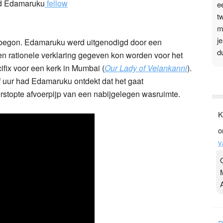
erd Edamaruku
fellow
e
t
m
j
re begon. Edamaruku werd uitgenodigd door een
d
en rationele verklaring gegeven kon worden voor het
ifix voor een kerk in Mumbai (
Our Lady of Velankanni
).
P
f uur had Edamaruku ontdekt dat het gaat
3
erstopte afvoerpijp van een nabijgelegen wasruimte.
.
K
t
o
v
v
D
g
z
t