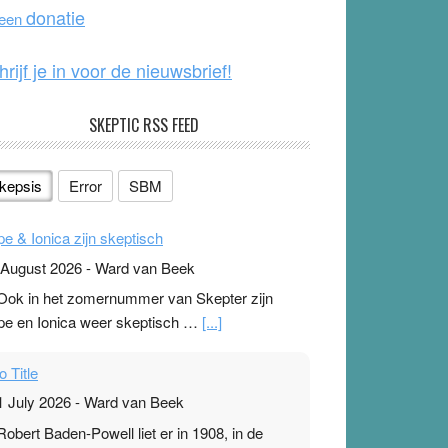
o
e
donatie
 een
k
hrijf je in voor de nieuwsbrief!
SKEPTIC RSS FEED
kepsis
Error
SBM
pe & Ionica zijn skeptisch
 August 2026
-
Ward van Beek
 Ook in het zomernummer van Skepter zijn
pe en Ionica weer skeptisch …
[...]
o Title
1 July 2026
-
Ward van Beek
 Robert Baden-Powell liet er in 1908, in de