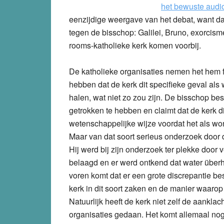
het bewuste audi
eenzijdige weergave van het debat, want da
tegen de bisschop: Galilei, Bruno, exorcisme
rooms-katholieke kerk komen voorbij.
De katholieke organisaties nemen het hem f
hebben dat de kerk dit specifieke geval al
halen, wat niet zo zou zijn. De bisschop be
getrokken te hebben en claimt dat de kerk di
wetenschappelijke wijze voordat het als 
Maar van dat soort serieus onderzoek door
Hij werd bij zijn onderzoek ter plekke door
belaagd en er werd ontkend dat water über
voren komt dat er een grote discrepantie be
kerk in dit soort zaken en de manier waaro
Natuurlijk heeft de kerk niet zelf de aankl
organisaties gedaan. Het komt allemaal nogal