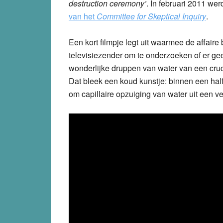
destruction ceremony’
. In februari 2011 w
van het
Committee for Skeptical Inquiry
.
Een kort filmpje legt uit waarmee de affai
televisiezender om te onderzoeken of er ge
wonderlijke druppen van water van een cruc
Dat bleek een koud kunstje: binnen een hal
om capillaire opzuiging van water uit een v