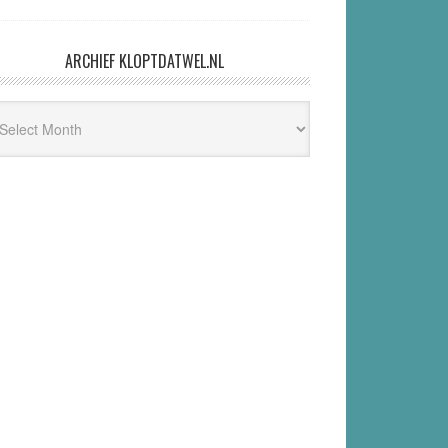
ARCHIEF KLOPTDATWEL.NL
hief
ptdatwel.nl