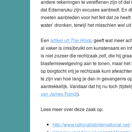
andere rekeningen te vereffenen zijn of dat
dat Edamaruku zijn excuses aanbiedt. En die
moeten aanbieden voor het feit dat ze heeft 
water’ dronken, terwijl het misschien wel uit
Een
artikel uit
The Hindu
geeft wat meer ach
al vaker is (mis)bruikt om kunstenaars en i
is niet zozeer die rechtzaak zelf, die hij gra
blasfemiewetgeving aan te tonen, maar het fei
op borgtocht vrij je rechtzaak kunt afwachte
te zijn van hoe lang je dan in gevangenis op
aantrekkelijk. Vandaar dat hij nu toch (tijdel
van James Randi
).
Lees meer over deze zaak op:
http://www.rationalistinternational.net/