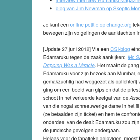
interview met New Humanist Magazin
blog van Jim Newman op Skeptic Mo
Je kunt een
online petitie op change.org
tek
bewegen zijn volgelingen de aanklachten in 
[Update 27 juni 2012]
Via een
CSI-blog
eind
Edamaruku tegen de zaak aankijken:
Mr. S
Dripping Was a Miracle
. Het maakt de gang v
Edamaruku voor zijn bezoek aan Mumbai, ee
gemakzuchtig had weggezet als oplichterij v
ging om een beeld van gips en dat de priest
schoot in het verkeerde keelgat van de
Asso
van die nogal schreeuwerige dame in het f
(ze betaalden zijn ticket) en hem te confron
onderdeel van de deal: Edamaruku zou zij
de juridische gevolgen ondergaan.
Helaas voor de fanatieke gelovigen, moest