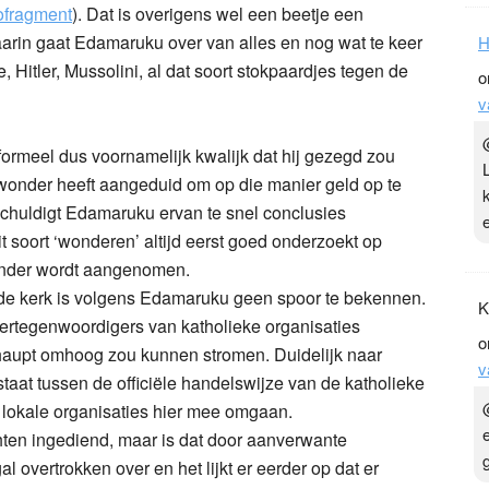
ofragment
). Dat is overigens wel een beetje een
arin gaat Edamaruku over van alles en nog wat te keer
H
, Hitler, Mussolini, al dat soort stokpaardjes tegen de
o
v
ormeel dus voornamelijk kwalijk dat hij gezegd zou
s wonder heeft aangeduid om op die manier geld op te
schuldigt Edamaruku ervan te snel conclusies
t soort ‘wonderen’ altijd eerst goed onderzoekt op
wonder wordt aangenomen.
 de kerk is volgens Edamaruku geen spoor te bekennen.
K
 vertegenwoordigers van katholieke organisaties
o
haupt omhoog zou kunnen stromen. Duidelijk naar
v
staat tussen de officiële handelswijze van de katholieke
p lokale organisaties hier mee omgaan.
achten ingediend, maar is dat door aanverwante
 overtrokken over en het lijkt er eerder op dat er