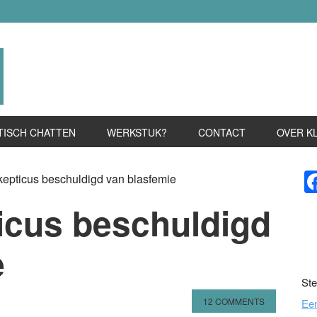
TISCH CHATTEN
WERKSTUK?
CONTACT
OVER K
P
kepticus beschuldigd van blasfemie
S
ticus beschuldigd
e
Ste
12 COMMENTS
Ee