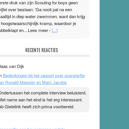
erste druk van zijn Scouting for boys geen
wijfel over bestaan: ‘Ga nooit pal na een
aaltijd in diep water zwemmen, want dan krijg
e hoogstwaarschijnlijk kramp, waardoor je
ubbelklapt en…Lees meer ›
[...]
leisterplakkers in de topspsort
RECENTE REACTIES
1 July 2026
-
Ward van Beek
 Na mondtape is nu de neuspleister in trek bij
laas van Dijk
opsporters. Ze hopen ermee hun hartslag te
n
Bedenkingen bij het rapport over oversterfte
erlagen terwijl ze meer zuurstof opnemen.
an Ronald Meester en Marc Jacobs
aarop heeft zo’n pleister geen effect. Maar het
evoel ‘makkelijker te ademen’ kan goud waard
Ondertussen het complete interview beluisterd.
ijn. Door…Lees meer Pleisterplakkers in de
Met name aan het eind is het erg interessant.
opspsort ›
[...]
Ab Gietelink heeft zich prima voorbereid.