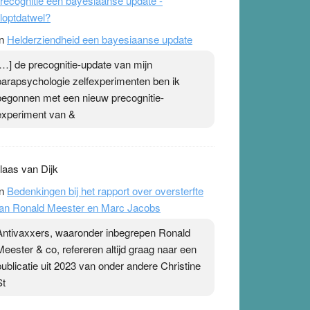
recognitie een bayesiaanse update -
loptdatwel?
n
Helderziendheid een bayesiaanse update
[…] de precognitie-update van mijn
parapsychologie zelfexperimenten ben ik
begonnen met een nieuw precognitie-
experiment van &
laas van Dijk
n
Bedenkingen bij het rapport over oversterfte
an Ronald Meester en Marc Jacobs
Antivaxxers, waaronder inbegrepen Ronald
Meester & co, refereren altijd graag naar een
publicatie uit 2023 van onder andere Christine
St