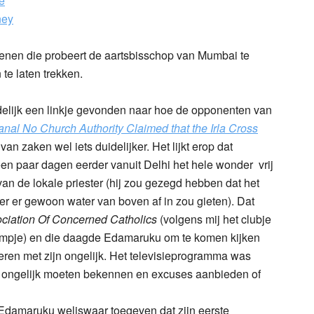
e
ney
enen die probeert de aartsbisschop van Mumbai te
te laten trekken.
elijk een linkje gevonden naar hoe de opponenten van
anal No Church Authority Claimed that the Irla Cross
an zaken wel iets duidelijker. Het lijkt erop dat
n paar dagen eerder vanuit Delhi het hele wonder vrij
an de lokale priester (hij zou gezegd hebben dat het
er er gewoon water van boven af in zou gieten). Dat
ciation Of Concerned Catholics
(volgens mij het clubje
ilmpje) en die daagde Edamaruku om te komen kijken
teren met zijn ongelijk. Het televisieprogramma was
n ongelijk moeten bekennen en excuses aanbieden of
 Edamaruku weliswaar toegeven dat zijn eerste