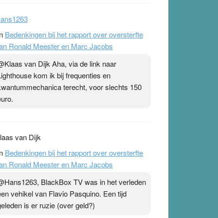
ans1263
n
Bedenkingen bij het rapport over oversterfte
an Ronald Meester en Marc Jacobs
@Klaas van Dijk Aha, via de link naar
Lighthouse kom ik bij frequenties en
kwantummechanica terecht, voor slechts 150
euro.
laas van Dijk
n
Bedenkingen bij het rapport over oversterfte
an Ronald Meester en Marc Jacobs
@Hans1263, BlackBox TV was in het verleden
een vehikel van Flavio Pasquino. Een tijd
geleden is er ruzie (over geld?)