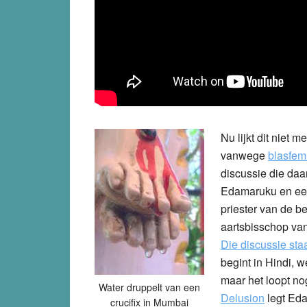
Nu lijkt dit niet 
vanwege
blasfem
discussie die daa
Edamaruku en een
priester van de 
aartsbisschop va
Die discussie st
begint in Hindi, 
maar het loopt no
Water druppelt van een
Delusion
legt Eda
crucifix in Mumbai