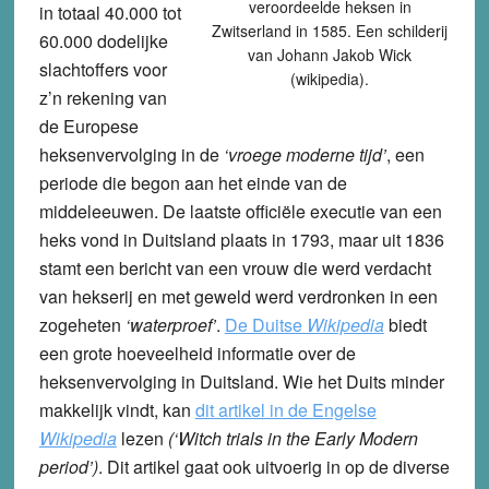
veroordeelde heksen in
in totaal 40.000 tot
Zwitserland in 1585. Een schilderij
60.000 dodelijke
van Johann Jakob Wick
slachtoffers voor
(wikipedia).
z’n rekening van
de Europese
heksenvervolging in de
‘vroege moderne tijd’
, een
periode die begon aan het einde van de
middeleeuwen. De laatste officiële executie van een
heks vond in Duitsland plaats in 1793, maar uit 1836
stamt een bericht van een vrouw die werd verdacht
van hekserij en met geweld werd verdronken in een
zogeheten
‘waterproef’
.
De Duitse
Wikipedia
biedt
een grote hoeveelheid informatie over de
heksenvervolging in Duitsland. Wie het Duits minder
makkelijk vindt, kan
dit artikel in de Engelse
Wikipedia
lezen
(‘Witch trials in the Early Modern
period’)
. Dit artikel gaat ook uitvoerig in op de diverse