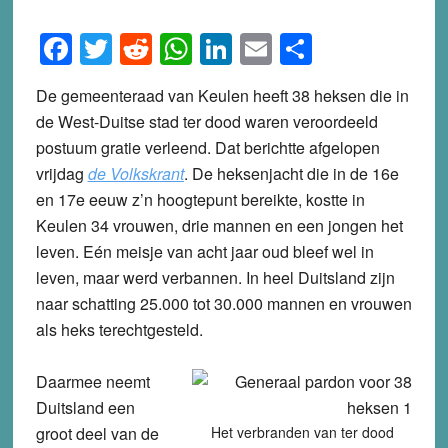
Facebook
Twitter
Reddit
WhatsApp
LinkedIn
Email
Share
De gemeenteraad van Keulen heeft 38 heksen die in
de West-Duitse stad ter dood waren veroordeeld
postuum gratie verleend. Dat berichtte afgelopen
vrijdag
de Volkskrant
. De heksenjacht die in de 16e
en 17e eeuw z’n hoogtepunt bereikte, kostte in
Keulen 34 vrouwen, drie mannen en een jongen het
leven. Eén meisje van acht jaar oud bleef wel in
leven, maar werd verbannen. In heel Duitsland zijn
naar schatting 25.000 tot 30.000 mannen en vrouwen
als heks terechtgesteld.
Daarmee neemt
Duitsland een
groot deel van de
Het verbranden van ter dood