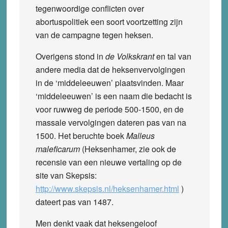
tegenwoordige conflicten over
abortuspolitiek een soort voortzetting zijn
van de campagne tegen heksen.
Overigens stond in
de Volkskrant
en tal van
andere media dat de heksenvervolgingen
in de ‘middeleeuwen’ plaatsvinden. Maar
‘middeleeuwen’ is een naam die bedacht is
voor ruwweg de periode 500-1500, en de
massale vervolgingen dateren pas van na
1500. Het beruchte boek
Malleus
maleficarum
(Heksenhamer, zie ook de
recensie van een nieuwe vertaling op de
site van Skepsis:
http://www.skepsis.nl/heksenhamer.html
)
dateert pas van 1487.
Men denkt vaak dat heksengeloof