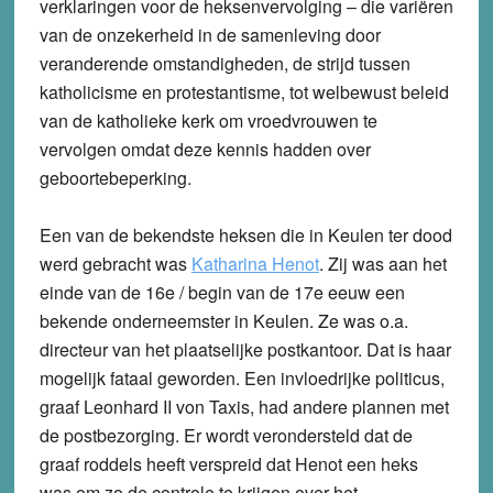
verklaringen voor de heksenvervolging – die variëren
van de onzekerheid in de samenleving door
veranderende omstandigheden, de strijd tussen
katholicisme en protestantisme, tot welbewust beleid
van de katholieke kerk om vroedvrouwen te
vervolgen omdat deze kennis hadden over
geboortebeperking.
Een van de bekendste heksen die in Keulen ter dood
werd gebracht was
Katharina Henot
. Zij was aan het
einde van de 16e / begin van de 17e eeuw een
bekende onderneemster in Keulen. Ze was o.a.
directeur van het plaatselijke postkantoor. Dat is haar
mogelijk fataal geworden. Een invloedrijke politicus,
graaf Leonhard II von Taxis, had andere plannen met
de postbezorging. Er wordt verondersteld dat de
graaf roddels heeft verspreid dat Henot een heks
was om zo de controle te krijgen over het