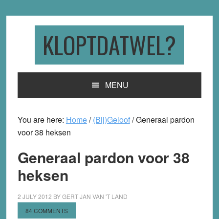
Skip
Skip
Skip
to
to
to
primary
main
primary
KLOPTDATWEL?
navigation
content
sidebar
MENU
You are here:
Home
/
(Bij)Geloof
/
Generaal pardon
voor 38 heksen
Generaal pardon voor 38
heksen
2 JULY 2012
BY
GERT JAN VAN 'T LAND
84 COMMENTS