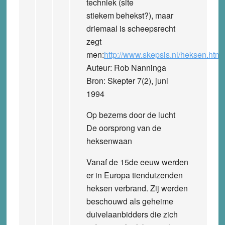
techniek (site
stiekem behekst?), maar
driemaal is scheepsrecht
zegt
men:
http://www.skepsis.nl/heksen.htm
Auteur: Rob Nanninga
Bron: Skepter 7(2), juni
1994
Op bezems door de lucht
De oorsprong van de
heksenwaan
Vanaf de 15de eeuw werden
er in Europa tienduizenden
heksen verbrand. Zij werden
beschouwd als geheime
duivelaanbidders die zich