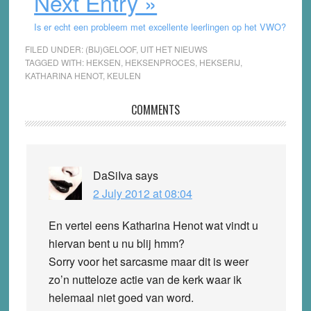
Next Entry »
Is er echt een probleem met excellente leerlingen op het VWO?
FILED UNDER:
(BIJ)GELOOF
,
UIT HET NIEUWS
TAGGED WITH:
HEKSEN
,
HEKSENPROCES
,
HEKSERIJ
,
KATHARINA HENOT
,
KEULEN
Reader
COMMENTS
Interactions
DaSiIva
says
2 July 2012 at 08:04
En vertel eens Katharina Henot wat vindt u
hiervan bent u nu blij hmm?
Sorry voor het sarcasme maar dit is weer
zo’n nutteloze actie van de kerk waar ik
helemaal niet goed van word.