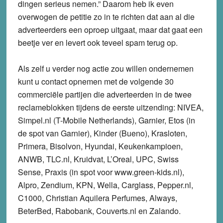
dingen serieus nemen.” Daarom heb ik even
overwogen de petitie zo in te richten dat aan al die
adverteerders een oproep uitgaat, maar dat gaat een
beetje ver en levert ook teveel spam terug op.
Als zelf u verder nog actie zou willen ondernemen
kunt u contact opnemen met de volgende 30
commerciële partijen die adverteerden in de twee
reclameblokken tijdens de eerste uitzending: NIVEA,
Simpel.nl (T-Mobile Netherlands), Garnier, Etos (in
de spot van Garnier), Kinder (Bueno), Krasloten,
Primera, Bisolvon, Hyundai, Keukenkampioen,
ANWB, TLC.nl, Kruidvat, L’Oreal, UPC, Swiss
Sense, Praxis (in spot voor www.green-kids.nl),
Alpro, Zendium, KPN, Wella, Carglass, Pepper.nl,
C1000, Christian Aquilera Perfumes, Always,
BeterBed, Rabobank, Couverts.nl en Zalando.