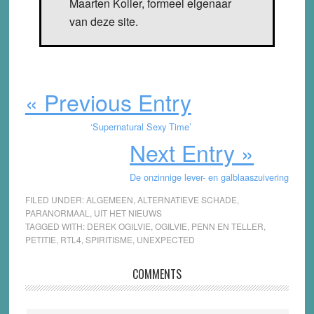
Maarten Koller, formeel eigenaar
van deze site.
« Previous Entry
‘Supernatural Sexy Time’
Next Entry »
De onzinnige lever- en galblaaszuivering
FILED UNDER:
ALGEMEEN
,
ALTERNATIEVE SCHADE
,
PARANORMAAL
,
UIT HET NIEUWS
TAGGED WITH:
DEREK OGILVIE
,
OGILVIE
,
PENN EN TELLER
,
PETITIE
,
RTL4
,
SPIRITISME
,
UNEXPECTED
Reader
COMMENTS
Interactions