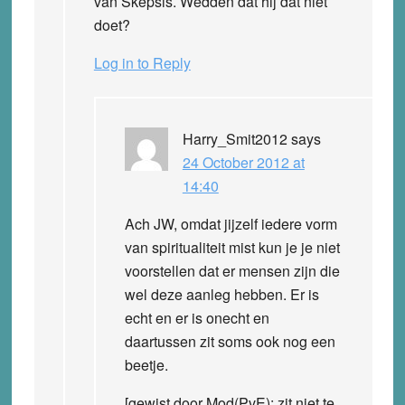
van Skepsis. Wedden dat hij dat niet
doet?
Log in to Reply
Harry_Smit2012
says
24 October 2012 at
14:40
Ach JW, omdat jijzelf iedere vorm
van spiritualiteit mist kun je je niet
voorstellen dat er mensen zijn die
wel deze aanleg hebben. Er is
echt en er is onecht en
daartussen zit soms ook nog een
beetje.
[gewist door Mod(PvE): zit niet te