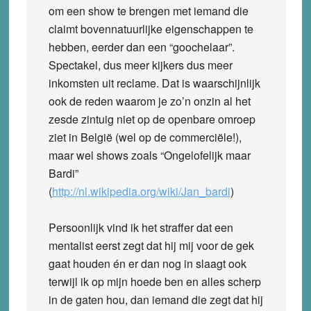
om een show te brengen met iemand die
claimt bovennatuurlijke eigenschappen te
hebben, eerder dan een “goochelaar”.
Spectakel, dus meer kijkers dus meer
inkomsten uit reclame. Dat is waarschijnlijk
ook de reden waarom je zo’n onzin al het
zesde zintuig niet op de openbare omroep
ziet in België (wel op de commerciële!),
maar wel shows zoals “Ongelofelijk maar
Bardi”
(
http://nl.wikipedia.org/wiki/Jan_bardi
)
Persoonlijk vind ik het straffer dat een
mentalist eerst zegt dat hij mij voor de gek
gaat houden én er dan nog in slaagt ook
terwijl ik op mijn hoede ben en alles scherp
in de gaten hou, dan iemand die zegt dat hij