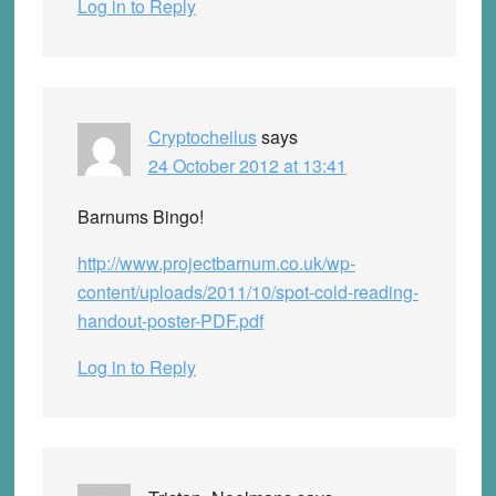
Log in to Reply
Cryptocheilus
says
24 October 2012 at 13:41
Barnums Bingo!
http://www.projectbarnum.co.uk/wp-
content/uploads/2011/10/spot-cold-reading-
handout-poster-PDF.pdf
Log in to Reply