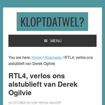
Skip
Skip
Skip
to
to
to
primary
main
primary
KLOPTDATWEL?
navigation
content
sidebar
MENU
You are here:
Home
/
Algemeen
/
RTL4, verlos ons
alstublieft van Derek Ogilvie
RTL4, verlos ons
alstublieft van Derek
Ogilvie
24 OCTOBER 2012
BY
PEPIJN VAN ERP