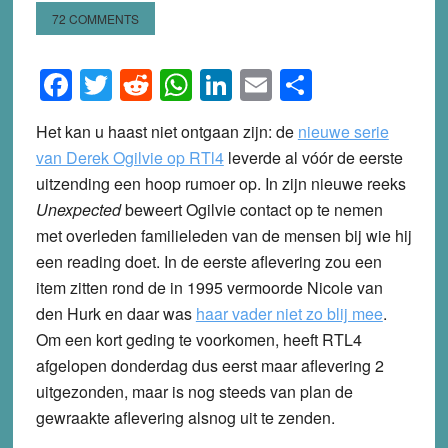
72 COMMENTS
Facebook
Twitter
Reddit
WhatsApp
LinkedIn
Email
Share
Het kan u haast niet ontgaan zijn: de
nieuwe serie
van Derek Ogilvie op RTl4
leverde al vóór de eerste
uitzending een hoop rumoer op. In zijn nieuwe reeks
Unexpected
beweert Ogilvie contact op te nemen
met overleden familieleden van de mensen bij wie hij
een reading doet. In de eerste aflevering zou een
item zitten rond de in 1995 vermoorde Nicole van
den Hurk en daar was
haar vader niet zo blij mee
.
Om een kort geding te voorkomen, heeft RTL4
afgelopen donderdag dus eerst maar aflevering 2
uitgezonden, maar is nog steeds van plan de
gewraakte aflevering alsnog uit te zenden.