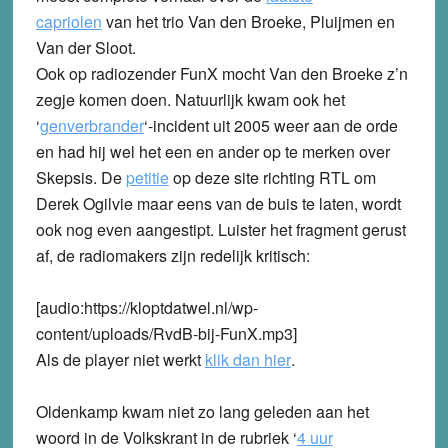
capriolen
van het trio Van den Broeke, Pluijmen en
Van der Sloot.
Ook op radiozender FunX mocht Van den Broeke z’n
zegje komen doen. Natuurlijk kwam ook het
‘
genverbrander
‘-incident uit 2005 weer aan de orde
en had hij wel het een en ander op te merken over
Skepsis. De
petitie
op deze site richting RTL om
Derek Ogilvie maar eens van de buis te laten, wordt
ook nog even aangestipt. Luister het fragment gerust
af, de radiomakers zijn redelijk kritisch:
[audio:https://kloptdatwel.nl/wp-
content/uploads/RvdB-bij-FunX.mp3]
Als de player niet werkt
klik dan hier
.
Oldenkamp kwam niet zo lang geleden aan het
woord in de Volkskrant in de rubriek ‘
4 uur