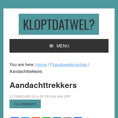
Skip
Skip
Skip
to
to
to
primary
main
primary
KLOPTDATWEL?
navigation
content
sidebar
MENU
You are here:
Home
/
Pseudowetenschap
/
Aandachttrekkers
Aandachttrekkers
22 FEBRUARY 2014
BY
PEPIJN VAN ERP
75 COMMENTS