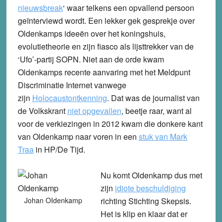
nieuwsbreak
‘ waar telkens een opvallend persoon
geïnterviewd wordt. Een lekker gek gesprekje over
Oldenkamps ideeën over het koningshuis,
evolutietheorie en zijn fiasco als lijsttrekker van de
‘Ufo’-partij SOPN. Niet aan de orde kwam
Oldenkamps recente aanvaring met het Meldpunt
Discriminatie Internet vanwege
zijn
Holocaustontkenning
. Dat was de journalist van
de Volkskrant
niet opgevallen
, beetje raar, want al
voor de verkiezingen in 2012 kwam die donkere kant
van Oldenkamp naar voren in een
stuk van Mark
Traa
in HP/De Tijd.
Nu komt Oldenkamp dus met
zijn
idiote beschuldiging
Johan OIdenkamp
richting Stichting Skepsis.
Het is klip en klaar dat er