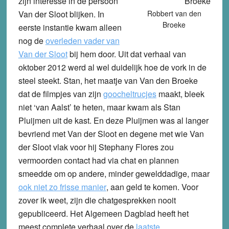
zijn interesse in de persoon
Van der Sloot blijken. In
Robbert van den
Broeke
eerste instantie kwam alleen
nog de
overleden vader van
Van der Sloot
bij hem door. Uit dat verhaal van
oktober 2012 werd al wel duidelijk hoe de vork in de
steel steekt. Stan, het maatje van Van den Broeke
dat de filmpjes van zijn
goocheltrucjes
maakt, bleek
niet ‘van Aalst’ te heten, maar kwam als Stan
Pluijmen uit de kast. En deze Pluijmen was al langer
bevriend met Van der Sloot en degene met wie Van
der Sloot vlak voor hij Stephany Flores zou
vermoorden contact had via chat en plannen
smeedde om op andere, minder gewelddadige, maar
ook niet zo frisse manier
, aan geld te komen. Voor
zover ik weet, zijn die chatgesprekken nooit
gepubliceerd. Het Algemeen Dagblad heeft het
meest complete verhaal over de
laatste