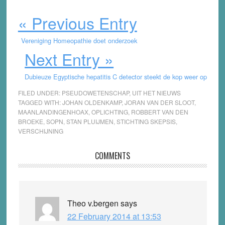
« Previous Entry
Vereniging Homeopathie doet onderzoek
Next Entry »
Dubieuze Egyptische hepatitis C detector steekt de kop weer op
FILED UNDER:
PSEUDOWETENSCHAP
,
UIT HET NIEUWS
TAGGED WITH:
JOHAN OLDENKAMP
,
JORAN VAN DER SLOOT
,
MAANLANDINGENHOAX
,
OPLICHTING
,
ROBBERT VAN DEN
BROEKE
,
SOPN
,
STAN PLUIJMEN
,
STICHTING SKEPSIS
,
VERSCHIJNING
Reader
COMMENTS
Interactions
Theo v.bergen
says
22 February 2014 at 13:53