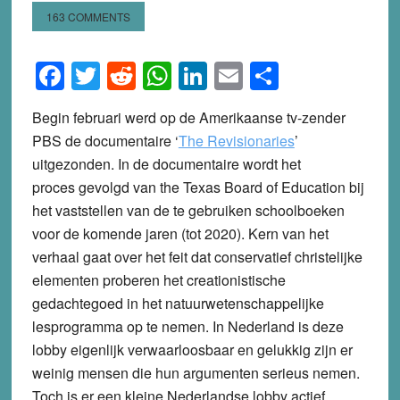
163 COMMENTS
Facebook
Twitter
Reddit
WhatsApp
LinkedIn
Email
Share
Begin februari werd op de Amerikaanse tv-zender
PBS de documentaire ‘
The Revisionaries
’
uitgezonden. In de documentaire wordt het
proces gevolgd van the Texas Board of Education bij
het vaststellen van de te gebruiken schoolboeken
voor de komende jaren (tot 2020). Kern van het
verhaal gaat over het feit dat conservatief christelijke
elementen proberen het creationistische
gedachtegoed in het natuurwetenschappelijke
lesprogramma op te nemen. In Nederland is deze
lobby eigenlijk verwaarloosbaar en gelukkig zijn er
weinig mensen die hun argumenten serieus nemen.
Toch is er een kleine Nederlandse lobby actief,