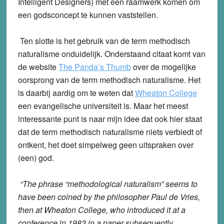
Intelligent Designers) met een raamwerk komen om
een godsconcept te kunnen vaststellen.
Ten slotte is het gebruik van de term methodisch
naturalisme onduidelijk. Onderstaand citaat komt van
de website
The Panda’s Thumb
over de mogelijke
oorsprong van de term methodisch naturalisme. Het
is daarbij aardig om te weten dat
Wheaton College
een evangelische universiteit is. Maar het meest
interessante punt is naar mijn idee dat ook hier staat
dat de term methodisch naturalisme niets verbiedt of
ontkent, het doet simpelweg geen uitspraken over
(een) god.
“The phrase “methodological naturalism” seems to
have been coined by the philosopher Paul de Vries,
then at Wheaton College, who introduced it at a
conference in 1983 in a paper subsequently