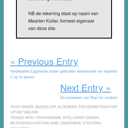
NB de rekening staat op naam van
Maarten Koller, formeel eigenaar
van deze site.
« Previous Entry
Verdwaalde Egyptische artsen gebruiken wichelroede om hepatitis
C op te sporen
Next Entry »
De successen van Bep het medium
FILED UNDER:
(BIJ)GELOOF
,
ALGEMEEN
,
PSEUDOWETENSCHAP
,
UIT HET NIEUWS
TAGGED WITH:
CREATIONISME
,
INTELLIGENT DESING
,
METHODISCH NATURALISME
,
ONDERWIJS
,
STICHTING