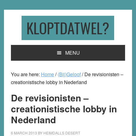
Skip
Skip
Skip
to
to
to
primary
main
primary
KLOPTDATWEL?
navigation
content
sidebar
MENU
You are here:
Home
/
(Bij)Geloof
/
De revisionisten –
creationistische lobby in Nederland
De revisionisten –
creationistische lobby in
Nederland
6 MARCH 2013
BY
HEIMDALLS DESERT