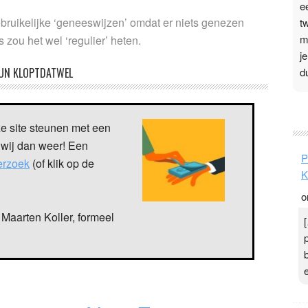
e
ebruikelijke ‘geneeswijzen’ omdat er niets genezen
t
m
s zou het wel ‘regulier’ heten.
j
d
UN KLOPTDATWEL
P
3
ze site steunen met een
 wij dan weer! Een
.
P
verzoek
(of klik op de
t
K
v
o
D
g
Maarten Koller, formeel
z
t