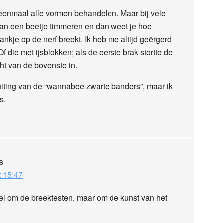
t eenmaal alle vormen behandelen. Maar bij vele
 kan een beetje timmeren en dan weet je hoe
nkje op de nerf breekt. Ik heb me altijd geërgerd
f die met ijsblokken; als de eerste brak stortte de
cht van de bovenste in.
buiting van de “wannabee zwarte banders”, maar ik
s.
s
t 15:47
kel om de breektesten, maar om de kunst van het