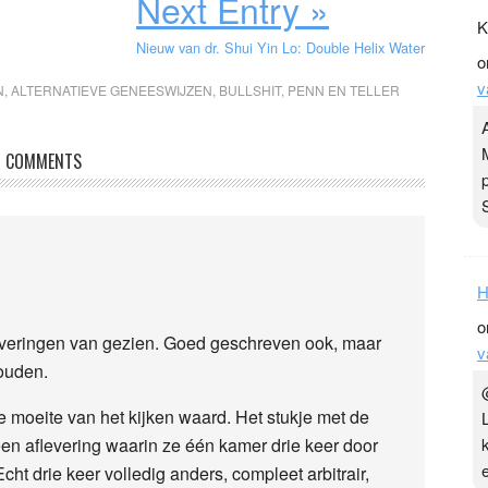
Next Entry »
K
Nieuw van dr. Shui Yin Lo: Double Helix Water
o
v
N
,
ALTERNATIEVE GENEESWIJZEN
,
BULLSHIT
,
PENN EN TELLER
COMMENTS
H
o
fleveringen van gezien. Goed geschreven ook, maar
v
ouden.
e moeite van het kijken waard. Het stukje met de
 een aflevering waarin ze één kamer drie keer door
cht drie keer volledig anders, compleet arbitrair,