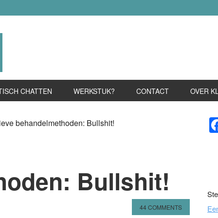
TISCH CHATTEN
WERKSTUK?
CONTACT
OVER K
P
ieve behandelmethoden: Bullshit!
S
oden: Bullshit!
Ste
44 COMMENTS
Ee