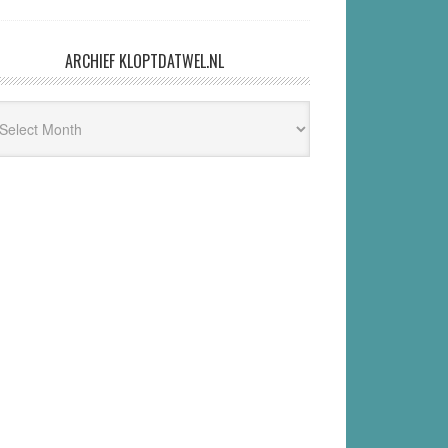
ARCHIEF KLOPTDATWEL.NL
hief
ptdatwel.nl