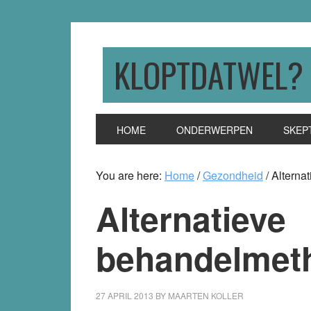
Skip
Skip
Skip
to
to
to
primary
main
primary
KLOPTDATWEL?
navigation
content
sidebar
HOME
ONDERWERPEN
SKEP
You are here:
Home
/
Gezondheid
/
Alternat
Alternatieve
behandelmeth
27 APRIL 2013
BY
MAARTEN KOLLER