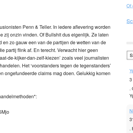
Of
n
l
hare
Sc
usionisten Penn & Teller. In iedere aflevering worden
ij onzin vinden. Of Bullshit dus eigenlijk. Ze laten
d en zo gauw een van de partijen de wetten van de
die partij flink af. En terecht. Verwacht hier geen
S
at-de-kijker-dan-zelf-kiezen’ zoals veel journalisten
andelen. Het ‘voorstanders tegen de tegenstanders’
Y
tijen ongefundeerde claims mag doen. Gelukkig komen
3
.
Y
ehandelmethoden*:
N
5Mjo
3
.