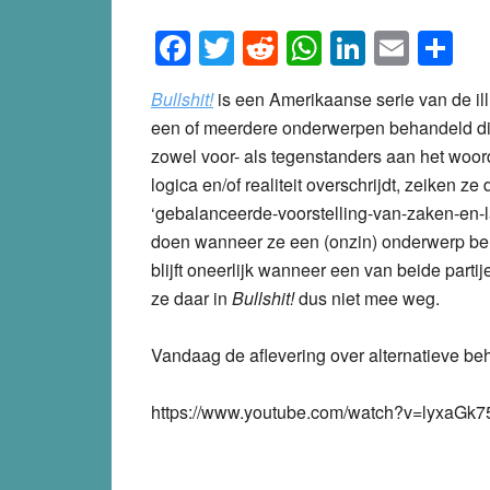
Facebook
Twitter
Reddit
WhatsApp
LinkedI
Emai
S
Bullshit!
is een Amerikaanse serie van de ill
een of meerdere onderwerpen behandeld die z
zowel voor- als tegenstanders aan het woor
logica en/of realiteit overschrijdt, zeiken ze 
‘gebalanceerde-voorstelling-van-zaken-en-la
doen wanneer ze een (onzin) onderwerp beh
blijft oneerlijk wanneer een van beide par
ze daar in
Bullshit!
dus niet mee weg.
Vandaag de aflevering over alternatieve b
https://www.youtube.com/watch?v=lyxaGk7