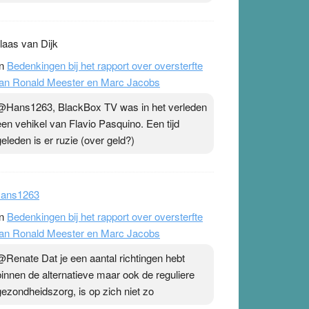
laas van Dijk
n
Bedenkingen bij het rapport over oversterfte
an Ronald Meester en Marc Jacobs
@Hans1263, BlackBox TV was in het verleden
een vehikel van Flavio Pasquino. Een tijd
geleden is er ruzie (over geld?)
ans1263
n
Bedenkingen bij het rapport over oversterfte
an Ronald Meester en Marc Jacobs
@Renate Dat je een aantal richtingen hebt
binnen de alternatieve maar ook de reguliere
gezondheidszorg, is op zich niet zo