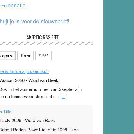
o
e
donatie
 een
k
hrijf je in voor de nieuwsbrief!
SKEPTIC RSS FEED
kepsis
Error
SBM
pe & Ionica zijn skeptisch
 August 2026
-
Ward van Beek
 Ook in het zomernummer van Skepter zijn
pe en Ionica weer skeptisch …
[...]
o Title
1 July 2026
-
Ward van Beek
 Robert Baden-Powell liet er in 1908, in de