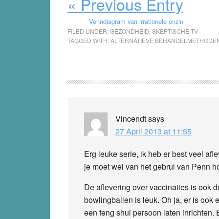
« Previous Entry
Venndiagram van irrationele onzin
FILED UNDER:
GEZONDHEID
,
SKEPTISCHE TV
TAGGED WITH:
ALTERNATIEVE BEHANDELMETHODE
Reader
Interactions
Vincendt
says
27 April 2013 at 11:55
Erg leuke serie, ik heb er best veel a
je moet wel van het gebrul van Penn h
De aflevering over vaccinaties is ook d
bowlingballen is leuk. Oh ja, er is ook
een feng shui persoon laten inrichten. E