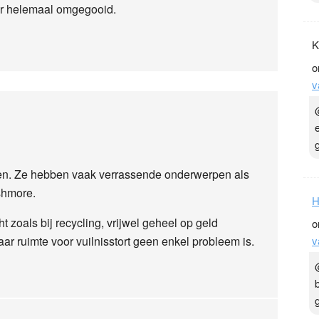
er helemaal omgegooid.
K
o
v
en. Ze hebben vaak verrassende onderwerpen als
shmore.
H
 zoals bij recycling, vrijwel geheel op geld
o
r ruimte voor vuilnisstort geen enkel probleem is.
v