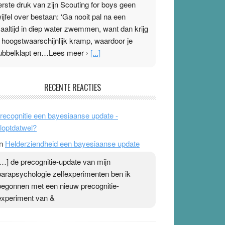
erste druk van zijn Scouting for boys geen
wijfel over bestaan: ‘Ga nooit pal na een
aaltijd in diep water zwemmen, want dan krijg
e hoogstwaarschijnlijk kramp, waardoor je
ubbelklapt en…Lees meer ›
[...]
leisterplakkers in de topspsort
RECENTE REACTIES
1 July 2026
-
Ward van Beek
 Na mondtape is nu de neuspleister in trek bij
recognitie een bayesiaanse update -
opsporters. Ze hopen ermee hun hartslag te
loptdatwel?
erlagen terwijl ze meer zuurstof opnemen.
n
Helderziendheid een bayesiaanse update
aarop heeft zo’n pleister geen effect. Maar het
evoel ‘makkelijker te ademen’ kan goud waard
[…] de precognitie-update van mijn
ijn. Door…Lees meer Pleisterplakkers in de
parapsychologie zelfexperimenten ben ik
opspsort ›
[...]
begonnen met een nieuw precognitie-
experiment van &