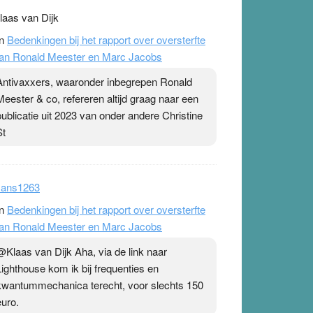
laas van Dijk
n
Bedenkingen bij het rapport over oversterfte
an Ronald Meester en Marc Jacobs
Antivaxxers, waaronder inbegrepen Ronald
Meester & co, refereren altijd graag naar een
publicatie uit 2023 van onder andere Christine
St
ans1263
n
Bedenkingen bij het rapport over oversterfte
an Ronald Meester en Marc Jacobs
@Klaas van Dijk Aha, via de link naar
Lighthouse kom ik bij frequenties en
kwantummechanica terecht, voor slechts 150
euro.