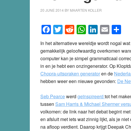
van bullshit?
20 JUNE 2014
BY
MAARTEN KOLLER
Facebook
Twitter
Reddit
WhatsApp
LinkedI
Emai
S
In het alternatieve wereldje wordt nogal wat
gemakkelijk geloofwaardig overkomen wanne
computer kan je simpel grammaticaal correc
in en je hebt een onzingenerator. Op Klop
Chopra-uitspraken generator
en de
Nederla
hebben weer een nieuwe gevonden:
De New
Seb Pearce
werd
geïnspireerd
tot het make
tussen
Sam Harris & Michael Shermer ver
volkomen: de link naar het debat begint me
en afsluit met iets wat zinnig lijkt, als je 
na afloop verdient. Daarop krijgt Deepak 