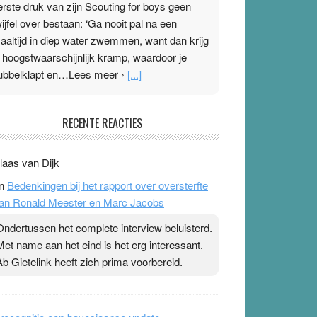
erste druk van zijn Scouting for boys geen
wijfel over bestaan: ‘Ga nooit pal na een
aaltijd in diep water zwemmen, want dan krijg
e hoogstwaarschijnlijk kramp, waardoor je
ubbelklapt en…Lees meer ›
[...]
leisterplakkers in de topspsort
RECENTE REACTIES
1 July 2026
-
Ward van Beek
 Na mondtape is nu de neuspleister in trek bij
laas van Dijk
opsporters. Ze hopen ermee hun hartslag te
n
Bedenkingen bij het rapport over oversterfte
erlagen terwijl ze meer zuurstof opnemen.
an Ronald Meester en Marc Jacobs
aarop heeft zo’n pleister geen effect. Maar het
evoel ‘makkelijker te ademen’ kan goud waard
Ondertussen het complete interview beluisterd.
ijn. Door…Lees meer Pleisterplakkers in de
Met name aan het eind is het erg interessant.
opspsort ›
[...]
Ab Gietelink heeft zich prima voorbereid.