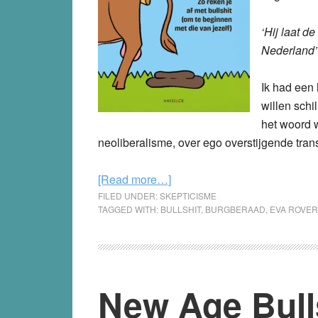
‘Hij laat d
Nederland’
Ik had een 
willen schi
het woord w
neoliberalisme, over ego overstijgende tra
about
[Read more…]
Ben
FILED UNDER:
SKEPTICISME
TAGGED WITH:
BULLSHIT
,
BURGBERAAD
,
EVA ROVE
ik
zelf
eigenlijk
een
New Age Bull
beetje
vrij