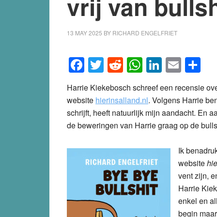
vrij van bulls
13 MAY 2025
BY
RICHARD ENGELFRIET
Facebook
Twitter
Reddit
WhatsApp
LinkedI
Emai
S
Harrie Kiekebosch schreef een recensie ov
website
hierinsalland.nl
. Volgens Harrie ben 
schrijft, heeft natuurlijk mijn aandacht. En a
de beweringen van Harrie graag op de bulls
Ik benadruk
website
hie
vent zijn, 
Harrie Kie
enkel en al
begin maar 