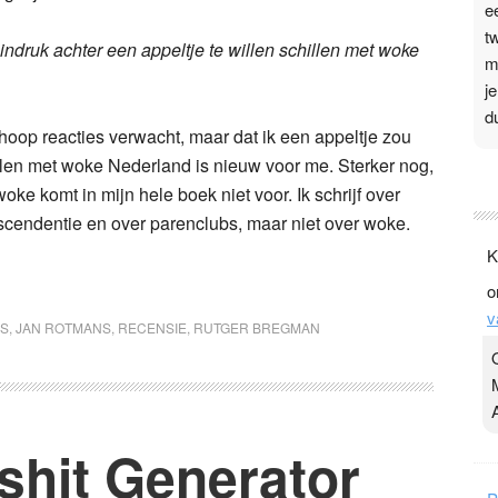
e
t
e indruk achter een appeltje te willen schillen met woke
m
j
d
hoop reacties verwacht, maar dat ik een appeltje zou
llen met woke Nederland is nieuw voor me. Sterker nog,
P
oke komt in mijn hele boek niet voor. Ik schrijf over
3
nscendentie en over parenclubs, maar niet over woke.
.
K
t
o
v
v
D
RS
,
JAN ROTMANS
,
RECENSIE
,
RUTGER BREGMAN
g
z
t
shit Generator