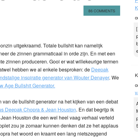
P
K
86 COMMENTS
o
n
l
hare
 onzin uitgekraamd. Totale bullshit kan namelijk
er de zinnen grammaticaal in orde zijn. En met een
te zinnen produceren. Gooi er wat willekeurige termen
tdatwel hebben we al enkele besproken: de
Deepak
K
ndstalige inspiratie generator van Wouter Denayer
. We
o
 Age Bullshit Generator
.
v
n van de bullshit generator na het kijken van een debat
sus Deepak Chopra & Jean Houston
.
En dat begrijp ik
t Jean Houston die een wel heel vaag verhaal verteld
niet oplet zou je zomaar kunnen denken dat ze het applaus
Chopra het woord en kraamt een lang nietszeggend