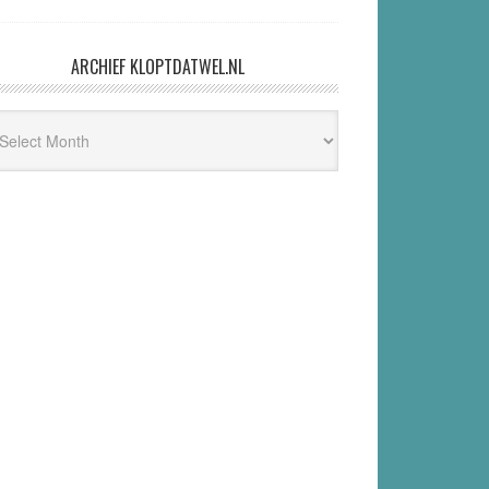
ARCHIEF KLOPTDATWEL.NL
hief
ptdatwel.nl