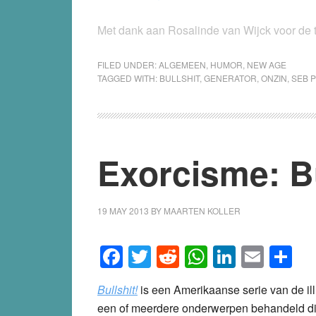
Met dank aan Rosalinde van Wijck voor de t
FILED UNDER:
ALGEMEEN
,
HUMOR
,
NEW AGE
TAGGED WITH:
BULLSHIT
,
GENERATOR
,
ONZIN
,
SEB 
Exorcisme: Bu
19 MAY 2013
BY
MAARTEN KOLLER
Facebook
Twitter
Reddit
WhatsApp
LinkedI
Emai
S
Bullshit!
is een Amerikaanse serie van de ill
een of meerdere onderwerpen behandeld die z