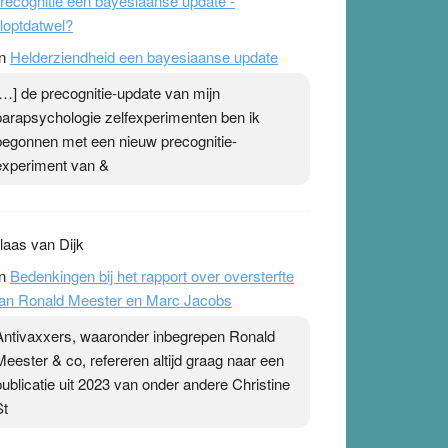
recognitie een bayesiaanse update -
loptdatwel?
n
Helderziendheid een bayesiaanse update
[…] de precognitie-update van mijn
parapsychologie zelfexperimenten ben ik
begonnen met een nieuw precognitie-
experiment van &
laas van Dijk
n
Bedenkingen bij het rapport over oversterfte
an Ronald Meester en Marc Jacobs
Antivaxxers, waaronder inbegrepen Ronald
Meester & co, refereren altijd graag naar een
publicatie uit 2023 van onder andere Christine
St