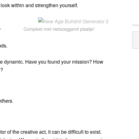
, look within and strengthen yourself.
y
Compleet met nietszeggend plaatje!
Arc
Klo
nds.
 are dynamic. Have you found your mission? How
e?
thers.
 of the creative act, it can be difficult to exist.