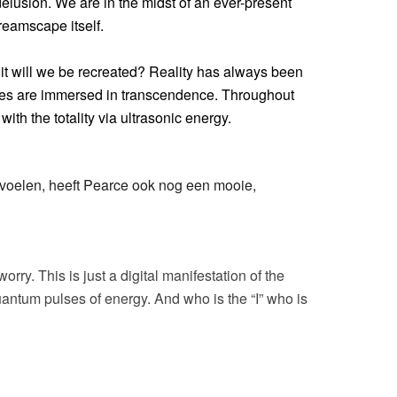
elusion. We are in the midst of an ever-present
dreamscape itself.
t will we be recreated? Reality has always been
nces are immersed in transcendence. Throughout
ith the totality via ultrasonic energy.
 voelen, heeft Pearce ook nog een mooie,
worry. This is just a digital manifestation of the
quantum pulses of energy. And who is the “I” who is