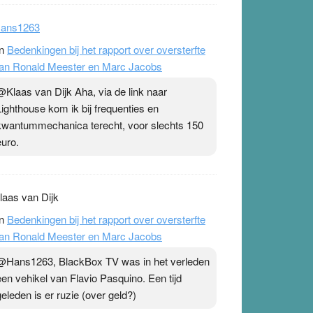
ans1263
n
Bedenkingen bij het rapport over oversterfte
an Ronald Meester en Marc Jacobs
@Klaas van Dijk Aha, via de link naar
Lighthouse kom ik bij frequenties en
kwantummechanica terecht, voor slechts 150
euro.
laas van Dijk
n
Bedenkingen bij het rapport over oversterfte
an Ronald Meester en Marc Jacobs
@Hans1263, BlackBox TV was in het verleden
een vehikel van Flavio Pasquino. Een tijd
geleden is er ruzie (over geld?)