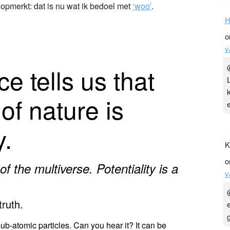
 opmerkt: dat is nu wat ik bedoel met
‘woo’
.
H
o
v
e tells us that
of nature is
y.
K
o
of the multiverse. Potentiality is a
v
truth.
sub-atomic particles. Can you hear it? It can be