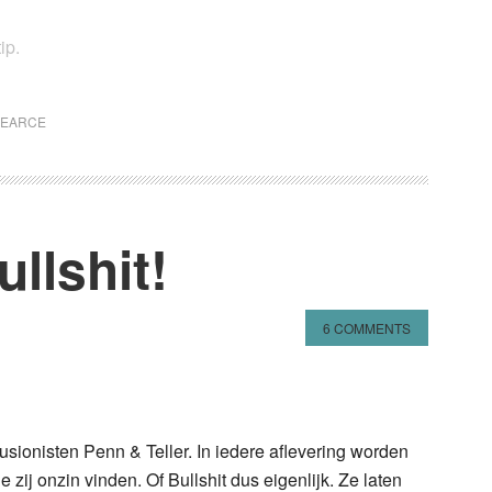
ip.
PEARCE
llshit!
6 COMMENTS
n
l
hare
usionisten Penn & Teller. In iedere aflevering worden
ij onzin vinden. Of Bullshit dus eigenlijk. Ze laten