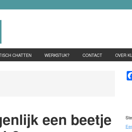
TISCH CHATTEN
WERKSTUK?
CONTACT
OVER K
P
S
genlijk een beetje
Ste
Ee