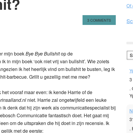
hit?
Of
Sc
3 COMMENTS
n
l
hare
er mijn boek
Bye Bye Bullshit
op de
S
ik in mijn boek ‘ook niet vrij van bullshit’. Wie zoiets
angezien ik het heerlijk vind om bullshit te busten, leg ik
Y
hit-barbecue. Grillt u gezellig met me mee?
3
.
 het vooraf maar even: ik kende Harrie of de
Y
rinsalland.nl
niet. Harrie zal ongetwijfeld een leuke
en ik denk dat hij zijn werk als communicatiespecialist bij
N
kebosch Communicatie fantastisch doet. Het gaat mij
3
leen om de uitspraken die hij doet in zijn recensie. Ik
.
gelijk met de eerste: