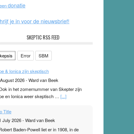
o
e
donatie
 een
k
hrijf je in voor de nieuwsbrief!
SKEPTIC RSS FEED
kepsis
Error
SBM
pe & Ionica zijn skeptisch
 August 2026
-
Ward van Beek
 Ook in het zomernummer van Skepter zijn
pe en Ionica weer skeptisch …
[...]
o Title
1 July 2026
-
Ward van Beek
 Robert Baden-Powell liet er in 1908, in de