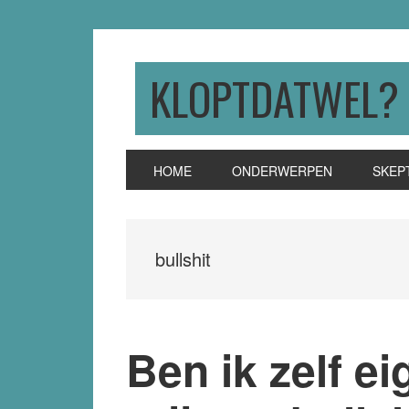
Skip
Skip
Skip
to
to
to
primary
main
primary
KLOPTDATWEL?
navigation
content
sidebar
HOME
ONDERWERPEN
SKEP
bullshit
Ben ik zelf ei