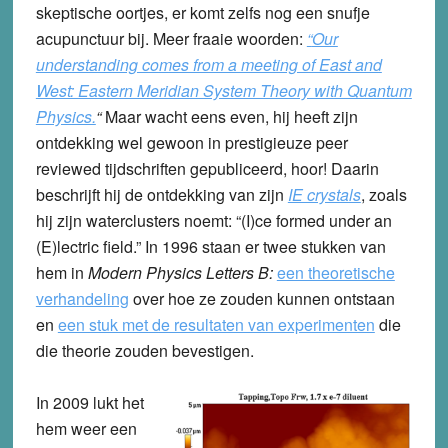
skeptische oortjes, er komt zelfs nog een snufje
acupunctuur bij. Meer fraaie woorden:
“
Our
understanding comes from a meeting of East and
West: Eastern Meridian System Theory with Quantum
Physics.
“
Maar wacht eens even, hij heeft zijn
ontdekking wel gewoon in prestigieuze peer
reviewed tijdschriften gepubliceerd, hoor! Daarin
beschrijft hij de ontdekking van zijn
IE crystals
, zoals
hij zijn waterclusters noemt: “(I)ce formed under an
(E)lectric field.” In 1996 staan er twee stukken van
hem in
Modern Physics Letters B:
een theoretische
verhandeling
over hoe ze zouden kunnen ontstaan
en
een stuk met de resultaten van experimenten
die
die theorie zouden bevestigen.
In 2009 lukt het
hem weer een