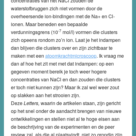
concentraties van het NaCl zouden de
waterstofbruggen zich niet vormen door de
overheersende ion-bindingen met de Na+ en Cl-
ionen. Maar beneden een bepaalde
-7
verdunningsgrens (10
mol/l) vormen die clusters
zich opeens rondom zo’n ion. Laat je het indampen
dan blijven die clusters over en zijn zichtbaar te
maken met een
atoomkrachtmicroscoop
. Ik vraag me
dan af hoe het zit met met dat indampen: op een
gegeven moment bereik je toch weer hogere
concentraties van NaCl en dan zouden die clusters
er toch niet kunnen zijn? Maar ik zal wel weer zout
op slakken aan het strooien zijn.
Deze
Letters,
waarin de artikelen staan, zijn gericht
op het snel onder de aandacht brengen van nieuwe
ontwikkelingen en stellen niet al te hoge eisen aan
de beschrijving van de experimenten en de peer
review zal, als die al plaatsvindt, niet zo grondig zijn.