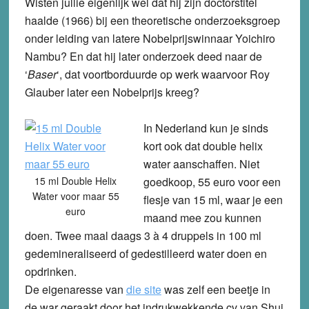
Wisten jullie eigenlijk wel dat hij zijn doctorstitel
haalde (1966) bij een theoretische onderzoeksgroep
onder leiding van latere Nobelprijswinnaar Yoichiro
Nambu? En dat hij later onderzoek deed naar de
‘
Baser
‘, dat voortborduurde op werk waarvoor Roy
Glauber later een Nobelprijs kreeg?
In Nederland kun je sinds
kort ook dat double helix
water aanschaffen. Niet
15 ml Double Helix
goedkoop, 55 euro voor een
Water voor maar 55
flesje van 15 ml, waar je een
euro
maand mee zou kunnen
doen. Twee maal daags 3 à 4 druppels in 100 ml
gedemineraliseerd of gedestilleerd water doen en
opdrinken.
De eigenaresse van
die site
was zelf een beetje in
de war geraakt door het indrukwekkende cv van Shui