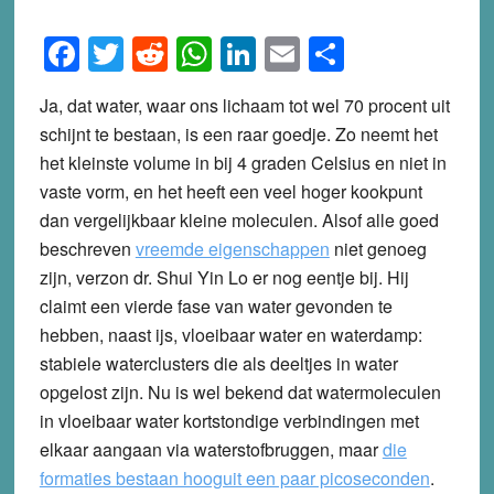
Facebook
Twitter
Reddit
WhatsApp
LinkedIn
Email
Share
Ja, dat water, waar ons lichaam tot wel 70 procent uit
schijnt te bestaan, is een raar goedje. Zo neemt het
het kleinste volume in bij 4 graden Celsius en niet in
vaste vorm, en het heeft een veel hoger kookpunt
dan vergelijkbaar kleine moleculen.
Alsof alle goed
beschreven
vreemde eigenschappen
niet genoeg
zijn, verzon dr. Shui Yin Lo er nog eentje bij. Hij
claimt een vierde fase van water gevonden te
hebben, naast ijs, vloeibaar water en waterdamp:
stabiele waterclusters die als deeltjes in water
opgelost zijn. Nu is wel bekend dat watermoleculen
in vloeibaar water kortstondige verbindingen met
elkaar aangaan via waterstofbruggen, maar
die
formaties bestaan hooguit een paar picoseconden
.