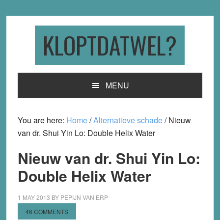
Skip
Skip
Skip
to
to
to
primary
main
primary
KLOPTDATWEL?
navigation
content
sidebar
MENU
You are here:
Home
/
Alternatieve schade
/
Nieuw
van dr. Shui Yin Lo: Double Helix Water
Nieuw van dr. Shui Yin Lo:
Double Helix Water
1 MAY 2013
BY
PEPIJN VAN ERP
46 COMMENTS