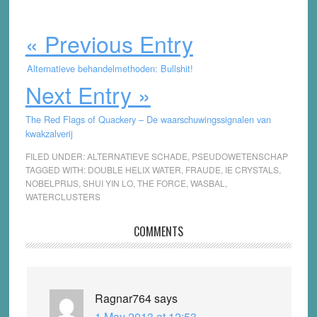
« Previous Entry
Alternatieve behandelmethoden: Bullshit!
Next Entry »
The Red Flags of Quackery – De waarschuwingssignalen van
kwakzalverij
FILED UNDER:
ALTERNATIEVE SCHADE
,
PSEUDOWETENSCHAP
TAGGED WITH:
DOUBLE HELIX WATER
,
FRAUDE
,
IE CRYSTALS
,
NOBELPRIJS
,
SHUI YIN LO
,
THE FORCE
,
WASBAL
,
WATERCLUSTERS
Reader
COMMENTS
Interactions
Ragnar764
says
1 May 2013 at 12:53