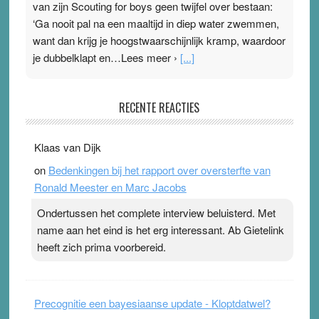
van zijn Scouting for boys geen twijfel over bestaan:
‘Ga nooit pal na een maaltijd in diep water zwemmen,
want dan krijg je hoogstwaarschijnlijk kramp, waardoor
je dubbelklapt en…Lees meer ›
[...]
Pleisterplakkers in de topspsort
RECENTE REACTIES
31 July 2026
-
Ward van Beek
. Na mondtape is nu de neuspleister in trek bij
Klaas van Dijk
topsporters. Ze hopen ermee hun hartslag te verlagen
on
Bedenkingen bij het rapport over oversterfte van
terwijl ze meer zuurstof opnemen. Daarop heeft zo’n
Ronald Meester en Marc Jacobs
pleister geen effect. Maar het gevoel ‘makkelijker te
ademen’ kan goud waard zijn. Door…Lees meer
Ondertussen het complete interview beluisterd. Met
Pleisterplakkers in de topspsort ›
[...]
name aan het eind is het erg interessant. Ab Gietelink
heeft zich prima voorbereid.
Precognitie een bayesiaanse update - Kloptdatwel?