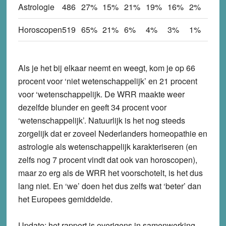
Astrologie
486
27%
15%
21%
19%
16%
2%
Horoscopen
519
65%
21%
6%
4%
3%
1%
Als je het bij elkaar neemt en weegt, kom je op 66
procent voor ‘niet wetenschappelijk’ en 21 procent
voor ‘wetenschappelijk. De WRR maakte weer
dezelfde blunder en geeft 34 procent voor
‘wetenschappelijk’. Natuurlijk is het nog steeds
zorgelijk dat er zoveel Nederlanders homeopathie en
astrologie als wetenschappelijk karakteriseren (en
zelfs nog 7 procent vindt dat ook van horoscopen),
maar zo erg als de WRR het voorschotelt, is het dus
lang niet. En ‘we’ doen het dus zelfs wat ‘beter’ dan
het Europees gemiddelde.
Update: het rapport is overigens in samenwerking