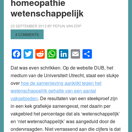
homeopathie
wetenschappelijk
23 SEPTEMBER 2013
BY
PEPIJN VAN ERP
4 COMMENTS
Facebook
Twitter
Reddit
WhatsApp
LinkedIn
Email
Share
Dat was even schrikken. Op de website DUB, het
medium van de Universiteit Utrecht, staat een stukje
over
hoe de samenleving aankijkt tegen het
wetenschappelijk gehalte van een aantal
vakgebieden
. De resultaten van een steekproef zijn
in een kek grafiekje samengevat, met daarin per
vakgebied het percentage dat als ‘wetenschappelijk’
en ‘niet wetenschappelijk’ was aangeduid door de
ondervraagden. Niet verrassend aan die cijfers is dat