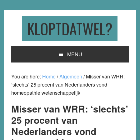
Skip
Skip
Skip
to
to
to
primary
main
primary
KLOPTDATWEL?
navigation
content
sidebar
MENU
You are here:
Home
/
Algemeen
/
Misser van WRR:
‘slechts’ 25 procent van Nederlanders vond
homeopathie wetenschappelijk
Misser van WRR: ‘slechts’
25 procent van
Nederlanders vond