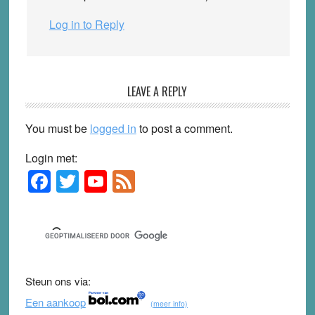
Log in to Reply
LEAVE A REPLY
You must be
logged in
to post a comment.
Login met:
F
T
Y
F
Primary
Sidebar
a
wi
o
e
c
tt
u
e
e
er
T
d
b
u
Steun ons via:
o
b
Een aankoop
(meer info)