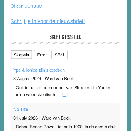
o
e
donatie
Of een
k
Schrijf je in voor de nieuwsbrief!
SKEPTIC RSS FEED
Skepsis
Error
SBM
Ype & Ionica zijn skeptisch
3 August 2026
-
Ward van Beek
. Ook in het zomernummer van Skepter zijn Ype en
Ionica weer skeptisch …
[...]
No Title
31 July 2026
-
Ward van Beek
. Robert Baden-Powell liet er in 1908, in de eerste druk