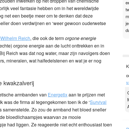
 zouden inwerken op het droppen van chemische
e
orlijk veel fantasie hebben om in het wereldwijde
t
og net een beetje meer om te denken dat deze
m
 sneller doen verdwijnen en ‘weer gewoon ouderwetse
j
d
n
Wilhelm Reich
, die ook de term
orgone energie
P
echte) orgone energie aan de lucht onttrekken en in
j Reich was dat nog water, maar zijn navolgers doen
3
rs, mineralen, wat halfedelstenen en wat je er nog
.
K
t
o
v
 kwakzalverij
v
D
g
etische armbanden van
Energetix
aan te prijzen met
z
 Ik was de firma al tegengekomen toen ik de ‘
Survival
t
s samenstelde. Zo zou de armband het bloed sneller
 rode bloedlichaampjes waarvan ze mooie
je had liggen. Ze reageerde niet echt enthousiast toen