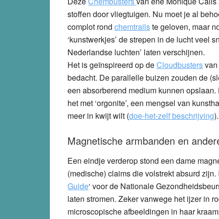
Deze
Chembusters
van ene Monique Calis
stoffen door vliegtuigen. Nu moet je al beho
complot rond
chemtrails
te geloven, maar n
‘kunstwerkjes’ de strepen in de lucht veel
Nederlandse luchten’ laten verschijnen.
Het is geïnspireerd op de
Cloudbusters
va
bedacht. De parallelle buizen zouden de (sl
een absorberend medium kunnen opslaan. Bi
het met ‘orgonite’, een mengsel van kunstha
meer in kwijt wilt (
doe-het-zelf beschrijving
).
Magnetische armbanden en andere
Een eindje verderop stond een dame magn
(medische) claims die volstrekt absurd zijn.
Guide
‘ voor de Nationale Gezondheidsbeur
laten stromen. Zeker vanwege het ijzer in
microscopische afbeeldingen in haar kraamp