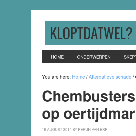
Skip
Skip
Skip
to
to
to
primary
main
primary
KLOPTDATWEL?
navigation
content
sidebar
HOME
ONDERWERPEN
SKEP
You are here:
Home
/
Alternatieve schade
/
Chembusters 
op oertijdmar
19 AUGUST 2014
BY
PEPIJN VAN ERP