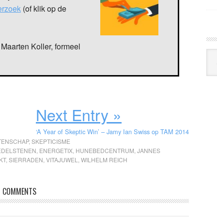
verzoek
(of klik op de
Maarten Koller, formeel
Arc
Klo
Next Entry »
‘A Year of Skeptic Win’ – Jamy Ian Swiss op TAM 2014
TENSCHAP
,
SKEPTICISME
EDELSTENEN
,
ENERGETIX
,
HUNEBEDCENTRUM
,
JANNES
KT
,
SIERRADEN
,
VITAJUWEL
,
WILHELM REICH
COMMENTS