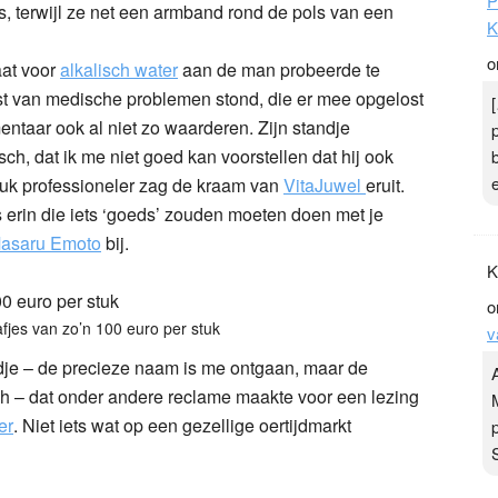
P
s, terwijl ze net een armband rond de pols van een
K
o
at voor
alkalisch water
aan de man probeerde te
st van medische problemen stond, die er mee opgelost
taar ook al niet zo waarderen. Zijn standje
ch, dat ik me niet goed kan voorstellen dat hij ook
tuk professioneler zag de kraam van
VitaJuwel
eruit.
 erin die iets ‘goeds’ zouden moeten doen met je
Masaru Emoto
bij.
K
o
afjes van zo’n 100 euro per stuk
v
dje – de precieze naam is me ontgaan, maar de
ch – dat onder andere reclame maakte voor een lezing
er
. Niet iets wat op een gezellige oertijdmarkt