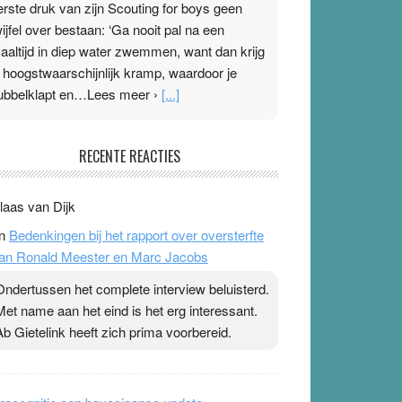
erste druk van zijn Scouting for boys geen
wijfel over bestaan: ‘Ga nooit pal na een
aaltijd in diep water zwemmen, want dan krijg
e hoogstwaarschijnlijk kramp, waardoor je
ubbelklapt en…Lees meer ›
[...]
leisterplakkers in de topspsort
RECENTE REACTIES
1 July 2026
-
Ward van Beek
 Na mondtape is nu de neuspleister in trek bij
laas van Dijk
opsporters. Ze hopen ermee hun hartslag te
n
Bedenkingen bij het rapport over oversterfte
erlagen terwijl ze meer zuurstof opnemen.
an Ronald Meester en Marc Jacobs
aarop heeft zo’n pleister geen effect. Maar het
evoel ‘makkelijker te ademen’ kan goud waard
Ondertussen het complete interview beluisterd.
ijn. Door…Lees meer Pleisterplakkers in de
Met name aan het eind is het erg interessant.
opspsort ›
[...]
Ab Gietelink heeft zich prima voorbereid.