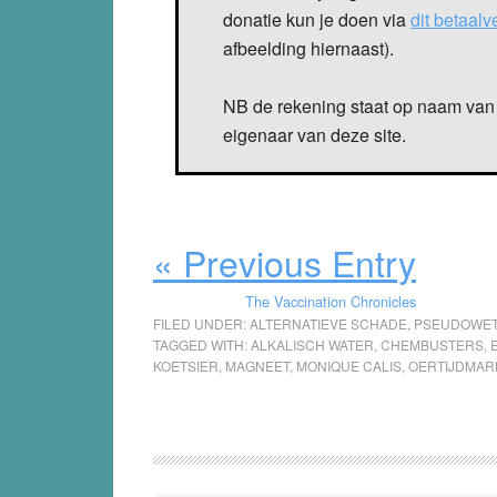
donatie kun je doen via
dit betaal
afbeelding hiernaast).
NB de rekening staat op naam van 
eigenaar van deze site.
« Previous Entry
The Vaccination Chronicles
FILED UNDER:
ALTERNATIEVE SCHADE
,
PSEUDOWE
TAGGED WITH:
ALKALISCH WATER
,
CHEMBUSTERS
,
KOETSIER
,
MAGNEET
,
MONIQUE CALIS
,
OERTIJDMAR
Reader
Interactions