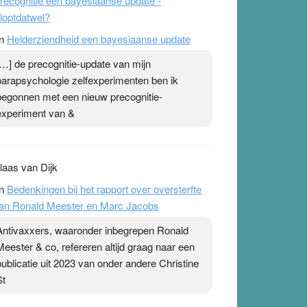
recognitie een bayesiaanse update -
loptdatwel?
n
Helderziendheid een bayesiaanse update
[…] de precognitie-update van mijn
parapsychologie zelfexperimenten ben ik
begonnen met een nieuw precognitie-
experiment van &
laas van Dijk
n
Bedenkingen bij het rapport over oversterfte
an Ronald Meester en Marc Jacobs
Antivaxxers, waaronder inbegrepen Ronald
Meester & co, refereren altijd graag naar een
publicatie uit 2023 van onder andere Christine
St