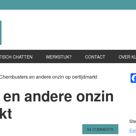
TISCH CHATTEN
WERKSTUK?
CONTACT
OVER K
P
Chembusters en andere onzin op oertijdmarkt
S
en andere onzin
kt
Ste
64 COMMENTS
Ee