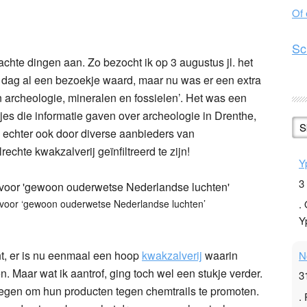
Of
n
l
hare
Sc
chte dingen aan. Zo bezocht ik op 3 augustus jl. het
 dag al een bezoekje waard, maar nu was er een extra
an archeologie, mineralen en fossielen’. Het was een
es die informatie gaven over archeologie in Drenthe,
S
k echter ook door diverse aanbieders van
hte kwakzalverij geïnfiltreerd te zijn!
Y
3
voor ‘gewoon ouderwetse Nederlandse luchten’
.
Y
ht, er is nu eenmaal een hoop
kwakzalverij
waarin
N
. Maar wat ik aantrof, ging toch wel een stukje verder.
3
gen om hun producten tegen chemtrails te promoten.
.