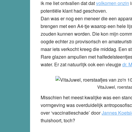
ik me liet ontvallen dat dat
volkomen onzin
i
potentiële klant had geschoven.
Dan was er nog een meneer die een appara
brengen met een A4-tje waarop een hele lij
zouden kunnen worden. Die kon mijn commen
oogde echter zo provisorisch en amateuristis
maar iets verkocht kreeg die middag. Een s
Rare glazen ampullen met halfedelsteentjes
water. Er zat natuurlijk ook een vleugje
dr. 
VitaJuwel, roersta
Misschien het meest kwalijke was een stan
vormgeving was overduidelijk antroposofis
over ‘vaccinatieschade’ door
Jannes Koetsi
thuishoort, toch?