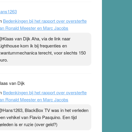
ans1263
n
Bedenkingen bij het rapport over oversterfte
an Ronald Meester en Marc Jacobs
@Klaas van Dijk Aha, via de link naar
Lighthouse kom ik bij frequenties en
kwantummechanica terecht, voor slechts 150
euro.
laas van Dijk
n
Bedenkingen bij het rapport over oversterfte
an Ronald Meester en Marc Jacobs
@Hans1263, BlackBox TV was in het verleden
een vehikel van Flavio Pasquino. Een tijd
geleden is er ruzie (over geld?)