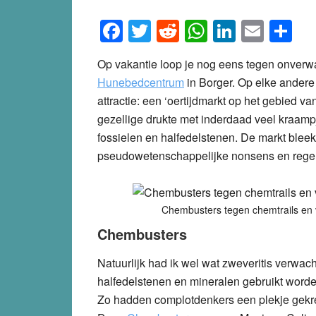
Facebook
Twitter
Reddit
WhatsApp
LinkedI
Emai
S
Op vakantie loop je nog eens tegen onverwa
Hunebedcentrum
in Borger. Op elke andere
attractie: een ‘oertijdmarkt op het gebied v
gezellige drukte met inderdaad veel kraampj
fossielen en halfedelstenen. De markt blee
pseudowetenschappelijke nonsens en regelrec
Chembusters tegen chemtrails en 
Chembusters
Natuurlijk had ik wel wat zweveritis verwac
halfedelstenen en mineralen gebruikt worden
Zo hadden complotdenkers een plekje gekre