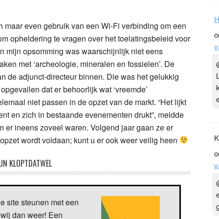
H
ch maar even gebruik van een Wi-Fi verbinding om een
o
m opheldering te vragen over het toelatingsbeleid voor
v
n mijn opsomming was waarschijnlijk niet eens
aken met ‘archeologie, mineralen en fossielen’. De
n de adjunct-directeur binnen. Die was het gelukkig
pgevallen dat er behoorlijk wat ‘vreemde’
maal niet passen in de opzet van de markt. “Het lijkt
 kent en zich in bestaande evenementen drukt”, meldde
om er ineens zoveel waren. Volgend jaar gaan ze er
K
 opzet wordt voldaan; kunt u er ook weer veilig heen
o
UN KLOPTDATWEL
v
ze site steunen met een
 wij dan weer! Een