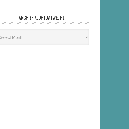
ARCHIEF KLOPTDATWEL.NL
hief
ptdatwel.nl