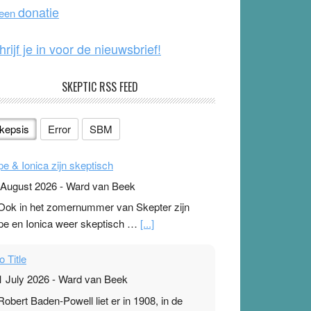
o
e
donatie
 een
k
hrijf je in voor de nieuwsbrief!
SKEPTIC RSS FEED
kepsis
Error
SBM
pe & Ionica zijn skeptisch
 August 2026
-
Ward van Beek
 Ook in het zomernummer van Skepter zijn
pe en Ionica weer skeptisch …
[...]
o Title
1 July 2026
-
Ward van Beek
 Robert Baden-Powell liet er in 1908, in de