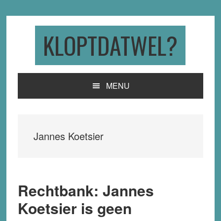
Skip
Skip
Skip
to
to
to
primary
main
primary
KLOPTDATWEL?
navigation
content
sidebar
MENU
Jannes Koetsier
Rechtbank: Jannes
Koetsier is geen