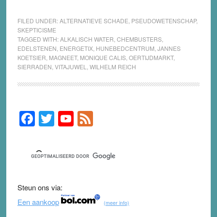
FILED UNDER:
ALTERNATIEVE SCHADE
,
PSEUDOWETENSCHAP
,
SKEPTICISME
TAGGED WITH:
ALKALISCH WATER
,
CHEMBUSTERS
,
EDELSTENEN
,
ENERGETIX
,
HUNEBEDCENTRUM
,
JANNES
KOETSIER
,
MAGNEET
,
MONIQUE CALIS
,
OERTIJDMARKT
,
SIERRADEN
,
VITAJUWEL
,
WILHELM REICH
F
T
Y
F
Primary
Sidebar
a
wi
o
e
c
tt
u
e
e
er
T
d
b
u
Steun ons via:
o
b
Een aankoop
(meer info)
o
e