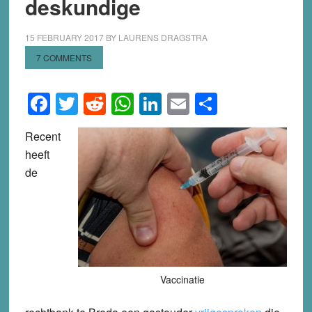
deskundige
15 FEBRUARY 2017
BY
LAURENS DRAGSTRA
7 COMMENTS
Facebook
Twitter
Reddit
WhatsApp
LinkedIn
Email
Share
Recent
heeft
de
Vaccinatie