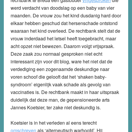
rechtbank te Breda een gastouder
vrijgesproken
die
werd verdacht van doodslag op een baby van vier
maanden. De vrouw zou het kind dusdanig hard door
elkaar hebben geschud dat hersenschade ontstond
waaraan het kind overleed. De rechtbank stelt dat de
vrouw inderdaad het letsel heeft toegebracht, maar
acht opzet niet bewezen. Daarom volgt vrijspraak.
Deze zaak zou normaal gesproken niet echt
interessant zijn voor dit blog, ware het niet dat de
verdediging een zogenaamde deskundige naar
voren schoof die gelooft dat het ‘shaken baby-
syndroom’ eigenlijk vaak schade als gevolg van
vaccinaties is. De rechtbank maakt in haar uitspraak
duidelijk dat deze man, de gepensioneerde arts
Jannes Koetsier, ter zake niet deskundig is.
Koetsier is in het verleden al eens terecht
omschreven
als ‘alterneutisch warhoofd’. Hij