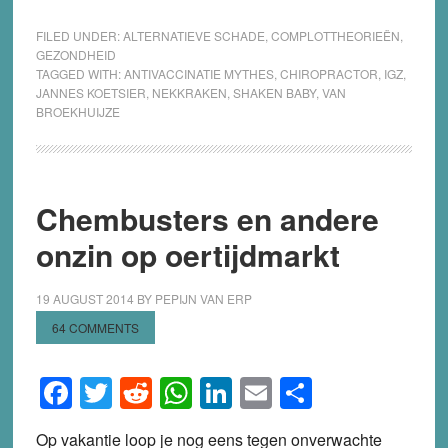
FILED UNDER:
ALTERNATIEVE SCHADE
,
COMPLOTTHEORIEËN
,
GEZONDHEID
TAGGED WITH:
ANTIVACCINATIE MYTHES
,
CHIROPRACTOR
,
IGZ
,
JANNES KOETSIER
,
NEKKRAKEN
,
SHAKEN BABY
,
VAN
BROEKHUIJZE
Chembusters en andere
onzin op oertijdmarkt
19 AUGUST 2014
BY
PEPIJN VAN ERP
64 COMMENTS
Facebook
Twitter
Reddit
WhatsApp
LinkedIn
Email
Share
Op vakantie loop je nog eens tegen onverwachte