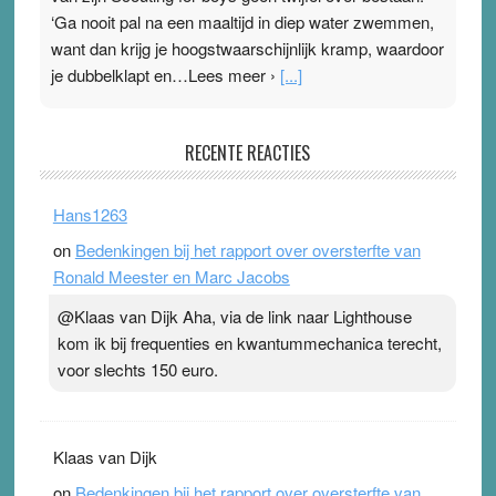
‘Ga nooit pal na een maaltijd in diep water zwemmen,
want dan krijg je hoogstwaarschijnlijk kramp, waardoor
je dubbelklapt en…Lees meer ›
[...]
Pleisterplakkers in de topspsort
RECENTE REACTIES
31 July 2026
-
Ward van Beek
. Na mondtape is nu de neuspleister in trek bij
Hans1263
topsporters. Ze hopen ermee hun hartslag te verlagen
on
Bedenkingen bij het rapport over oversterfte van
terwijl ze meer zuurstof opnemen. Daarop heeft zo’n
Ronald Meester en Marc Jacobs
pleister geen effect. Maar het gevoel ‘makkelijker te
ademen’ kan goud waard zijn. Door…Lees meer
@Klaas van Dijk Aha, via de link naar Lighthouse
Pleisterplakkers in de topspsort ›
[...]
kom ik bij frequenties en kwantummechanica terecht,
voor slechts 150 euro.
Klaas van Dijk
on
Bedenkingen bij het rapport over oversterfte van