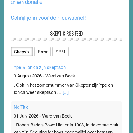
donatie
Of een
k
Schrijf je in voor de nieuwsbrief!
SKEPTIC RSS FEED
Skepsis
Error
SBM
Ype & Ionica zijn skeptisch
3 August 2026
-
Ward van Beek
. Ook in het zomernummer van Skepter zijn Ype en
Ionica weer skeptisch …
[...]
No Title
31 July 2026
-
Ward van Beek
. Robert Baden-Powell liet er in 1908, in de eerste druk
van zijn Scouting for boys geen twijfel over bestaan: