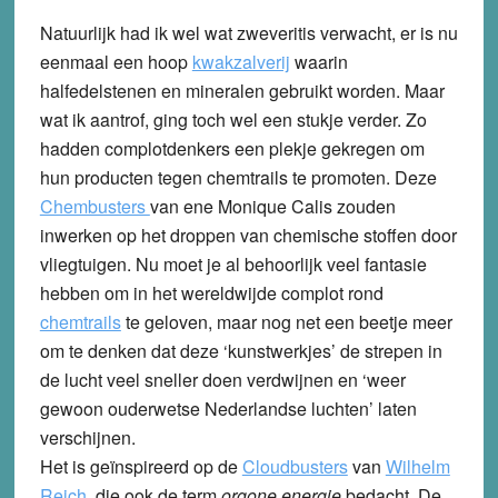
Natuurlijk had ik wel wat zweveritis verwacht, er is nu
eenmaal een hoop
kwakzalverij
waarin
halfedelstenen en mineralen gebruikt worden. Maar
wat ik aantrof, ging toch wel een stukje verder. Zo
hadden complotdenkers een plekje gekregen om
hun producten tegen chemtrails te promoten. Deze
Chembusters
van ene Monique Calis zouden
inwerken op het droppen van chemische stoffen door
vliegtuigen. Nu moet je al behoorlijk veel fantasie
hebben om in het wereldwijde complot rond
chemtrails
te geloven, maar nog net een beetje meer
om te denken dat deze ‘kunstwerkjes’ de strepen in
de lucht veel sneller doen verdwijnen en ‘weer
gewoon ouderwetse Nederlandse luchten’ laten
verschijnen.
Het is geïnspireerd op de
Cloudbusters
van
Wilhelm
Reich
, die ook de term
orgone energie
bedacht. De