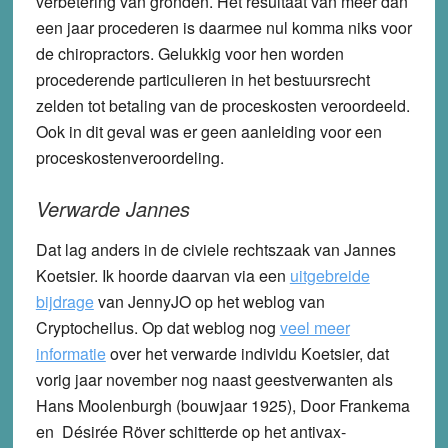
verbetering van gronden. Het resultaat van meer dan
een jaar procederen is daarmee nul komma niks voor
de chiropractors. Gelukkig voor hen worden
procederende particulieren in het bestuursrecht
zelden tot betaling van de proceskosten veroordeeld.
Ook in dit geval was er geen aanleiding voor een
proceskostenveroordeling.
Verwarde Jannes
Dat lag anders in de civiele rechtszaak van Jannes
Koetsier. Ik hoorde daarvan via een
uitgebreide
bijdrage
van JennyJO op het weblog van
Cryptocheilus. Op dat weblog nog
veel meer
informatie
over het verwarde individu Koetsier, dat
vorig jaar november nog naast geestverwanten als
Hans Moolenburgh (bouwjaar 1925), Door Frankema
en Désirée Röver schitterde op het antivax-