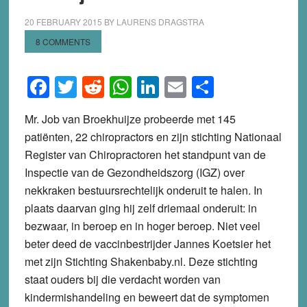
20 FEBRUARY 2015
BY
LAURENS DRAGSTRA
8 COMMENTS
Facebook
Twitter
Reddit
WhatsApp
LinkedIn
Email
Share
Mr. Job van Broekhuijze probeerde met 145
patiënten, 22 chiropractors en zijn stichting Nationaal
Register van Chiropractoren het standpunt van de
Inspectie van de Gezondheidszorg (IGZ) over
nekkraken bestuursrechtelijk onderuit te halen. In
plaats daarvan ging hij zelf driemaal onderuit: in
bezwaar, in beroep en in hoger beroep. Niet veel
beter deed de vaccinbestrijder Jannes Koetsier het
met zijn Stichting Shakenbaby.nl. Deze stichting
staat ouders bij die verdacht worden van
kindermishandeling en beweert dat de symptomen