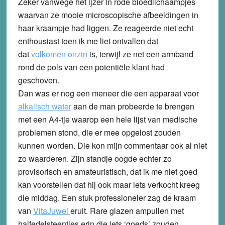
Zeker vanwege het ijzer in rode bloedlichaampjes
waarvan ze mooie microscopische afbeeldingen in
haar kraampje had liggen. Ze reageerde niet echt
enthousiast toen ik me liet ontvallen dat
dat
volkomen onzin
is, terwijl ze net een armband
rond de pols van een potentiële klant had
geschoven.
Dan was er nog een meneer die een apparaat voor
alkalisch water
aan de man probeerde te brengen
met een A4-tje waarop een hele lijst van medische
problemen stond, die er mee opgelost zouden
kunnen worden. Die kon mijn commentaar ook al niet
zo waarderen. Zijn standje oogde echter zo
provisorisch en amateuristisch, dat ik me niet goed
kan voorstellen dat hij ook maar iets verkocht kreeg
die middag. Een stuk professioneler zag de kraam
van
VitaJuwel
eruit. Rare glazen ampullen met
halfedelsteentjes erin die iets ‘goeds’ zouden