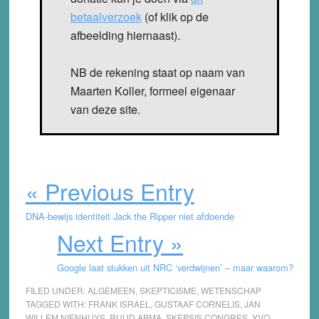
betaalverzoek
(of klik op de
afbeelding hiernaast).
NB de rekening staat op naam van
Maarten Koller, formeel eigenaar
van deze site.
« Previous Entry
DNA-bewijs identiteit Jack the Ripper niet afdoende
Next Entry »
Google laat stukken uit NRC ‘verdwijnen’ – maar waarom?
FILED UNDER:
ALGEMEEN
,
SKEPTICISME
,
WETENSCHAP
TAGGED WITH:
FRANK ISRAEL
,
GUSTAAF CORNELIS
,
JAN
WILLEM NIENHUYS
,
RUUD ABMA
,
SKEPSIS CONGRES
,
YVO