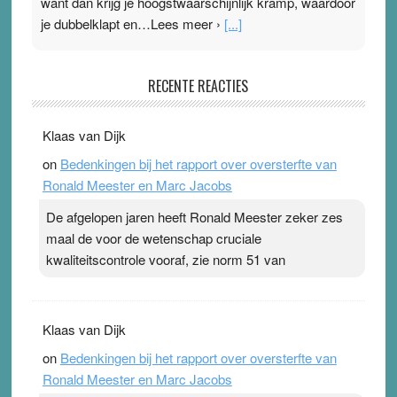
want dan krijg je hoogstwaarschijnlijk kramp, waardoor
je dubbelklapt en…Lees meer ›
[...]
Pleisterplakkers in de topspsort
RECENTE REACTIES
31 July 2026
-
Ward van Beek
. Na mondtape is nu de neuspleister in trek bij
Klaas van Dijk
topsporters. Ze hopen ermee hun hartslag te verlagen
on
Bedenkingen bij het rapport over oversterfte van
terwijl ze meer zuurstof opnemen. Daarop heeft zo’n
Ronald Meester en Marc Jacobs
pleister geen effect. Maar het gevoel ‘makkelijker te
ademen’ kan goud waard zijn. Door…Lees meer
De afgelopen jaren heeft Ronald Meester zeker zes
Pleisterplakkers in de topspsort ›
[...]
maal de voor de wetenschap cruciale
kwaliteitscontrole vooraf, zie norm 51 van
Klaas van Dijk
on
Bedenkingen bij het rapport over oversterfte van
Ronald Meester en Marc Jacobs