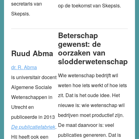
secretaris van
op de toekomst van Skepsis.
Skepsis.
Beterschap
gewenst: de
oorzaken van
Ruud Abma
slodderwetenschap
dr. R. Abma
Wie wetenschap bedrijft wil
is universitair docent
weten hoe iets werkt of hoe iets
Algemene Sociale
zit. Dat is het oude idee. Het
Wetenschappen in
nieuwe is: wie wetenschap wil
Utrecht en
bedrijven moet productief zijn.
publiceerde in 2013
De maat daarvoor is: veel
De publicatiefabriek
.
publicaties genereren. Dat is
Hij heeft ook een