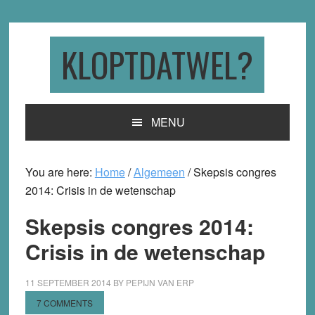
Skip
Skip
Skip
to
to
to
primary
main
primary
KLOPTDATWEL?
navigation
content
sidebar
MENU
You are here:
Home
/
Algemeen
/
Skepsis congres
2014: Crisis in de wetenschap
Skepsis congres 2014:
Crisis in de wetenschap
11 SEPTEMBER 2014
BY
PEPIJN VAN ERP
7 COMMENTS