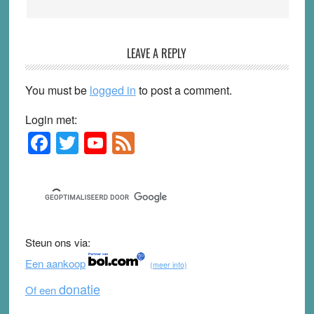
LEAVE A REPLY
You must be
logged in
to post a comment.
Login met:
F
T
Y
F
Primary
Sidebar
a
wi
o
e
c
tt
u
e
e
er
T
d
b
u
Steun ons via:
o
b
Een aankoop
(meer info)
o
e
donatie
Of een
k