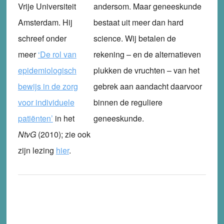
Vrije Universiteit
andersom. Maar geneeskunde
Amsterdam. Hij
bestaat uit meer dan hard
schreef onder
science. Wij betalen de
meer
‘De rol van
rekening – en de alternatieven
epidemiologisch
plukken de vruchten – van het
bewijs in de zorg
gebrek aan aandacht daarvoor
voor individuele
binnen de reguliere
patiënten’
in het
geneeskunde.
NtvG
(2010); zie ook
zijn lezing
hier
.