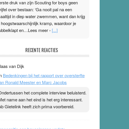
erste druk van zijn Scouting for boys geen
wijfel over bestaan: ‘Ga nooit pal na een
aaltijd in diep water zwemmen, want dan krijg
e hoogstwaarschijnlijk kramp, waardoor je
ubbelklapt en…Lees meer ›
[...]
leisterplakkers in de topspsort
RECENTE REACTIES
1 July 2026
-
Ward van Beek
 Na mondtape is nu de neuspleister in trek bij
laas van Dijk
opsporters. Ze hopen ermee hun hartslag te
n
Bedenkingen bij het rapport over oversterfte
erlagen terwijl ze meer zuurstof opnemen.
an Ronald Meester en Marc Jacobs
aarop heeft zo’n pleister geen effect. Maar het
evoel ‘makkelijker te ademen’ kan goud waard
Ondertussen het complete interview beluisterd.
ijn. Door…Lees meer Pleisterplakkers in de
Met name aan het eind is het erg interessant.
opspsort ›
[...]
Ab Gietelink heeft zich prima voorbereid.