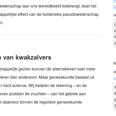
P
wetenschap aan ons wereldbeeld toebrengt, doet het
K
appelijke effect van de kolderieke pseudowetenschap
o
n.
n van kwakzalvers
K
happelijk gezien kunnen de alternatieven veel meer
o
 leren dan andersom. Maar geneeskunde bestaat uit
v
 hard science. Wij betalen de rekening – en de
ieven plukken de vruchten – van het gebrek aan
t daarvoor binnen de reguliere geneeskunde.