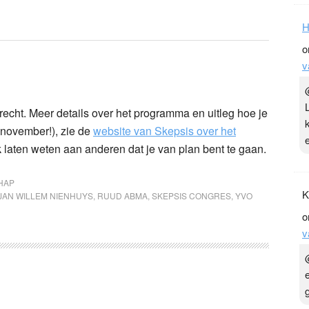
H
o
v
trecht. Meer details over het programma en uitleg hoe je
 november!), zie de
website van Skepsis over het
k laten weten aan anderen dat je van plan bent te gaan.
HAP
K
JAN WILLEM NIENHUYS
,
RUUD ABMA
,
SKEPSIS CONGRES
,
YVO
o
v