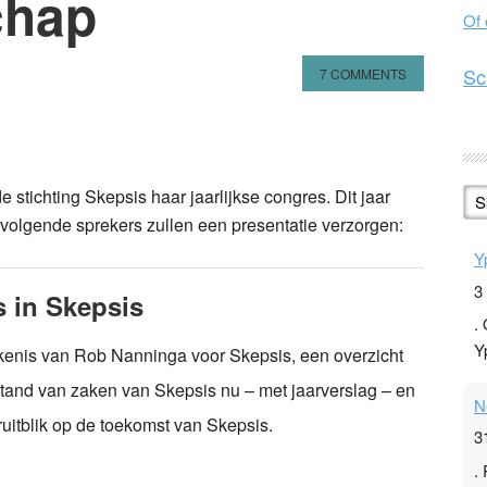
chap
Of
Sc
7 COMMENTS
n
l
hare
stichting Skepsis haar jaarlijkse congres. Dit jaar
S
e volgende sprekers zullen een presentatie verzorgen:
Y
3
s in Skepsis
.
Y
kenis van Rob Nanninga voor Skepsis, een overzicht
tand van zaken van Skepsis nu – met jaarverslag – en
N
uitblik op de toekomst van Skepsis.
3
.