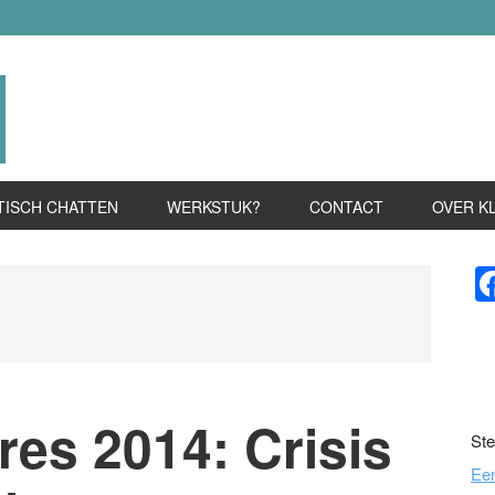
TISCH CHATTEN
WERKSTUK?
CONTACT
OVER K
P
S
es 2014: Crisis
Ste
Ee