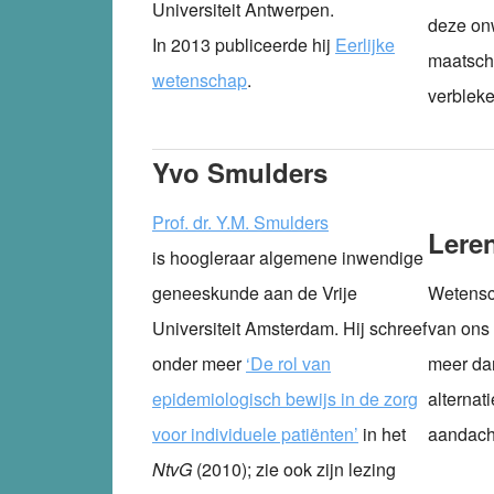
Universiteit Antwerpen.
deze on
In 2013 publiceerde hij
Eerlijke
maatsch
wetenschap
.
verbleke
Yvo Smulders
Prof. dr. Y.M. Smulders
Lere
is hoogleraar algemene inwendige
geneeskunde aan de Vrije
Wetensc
Universiteit Amsterdam. Hij schreef
van ons
onder meer
‘De rol van
meer dan
epidemiologisch bewijs in de zorg
alternat
voor individuele patiënten’
in het
aandach
NtvG
(2010); zie ook zijn lezing