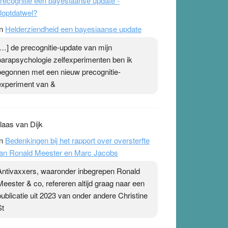
recognitie een bayesiaanse update -
loptdatwel?
n
Helderziendheid een bayesiaanse update
[…] de precognitie-update van mijn
parapsychologie zelfexperimenten ben ik
begonnen met een nieuw precognitie-
experiment van &
laas van Dijk
n
Bedenkingen bij het rapport over oversterfte
an Ronald Meester en Marc Jacobs
Antivaxxers, waaronder inbegrepen Ronald
Meester & co, refereren altijd graag naar een
publicatie uit 2023 van onder andere Christine
St