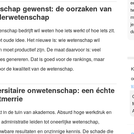
e
rschap gewenst: de oorzaken van
t
derwetenschap
m
j
nschap bedrijft wil weten hoe iets werkt of hoe iets zit.
d
et oude idee. Het nieuwe is: wie wetenschap wil
P
n moet productief zijn. De maat daarvoor is: veel
3
ies genereren. Dat is goed voor de rankings, maar
.
oor de kwaliteit van de wetenschap.
K
t
o
v
v
D
rsitaire onwetenschap: een échte
g
tmerrie
z
t
kt in de tuin van akademos. Absurd hoge werkdruk en
e administratie leiden tot oneerlijke wetenschap,
wbare resultaten en onzinnige kennis. De schade die