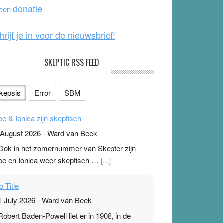
o
e
donatie
 een
k
hrijf je in voor de nieuwsbrief!
SKEPTIC RSS FEED
kepsis
Error
SBM
pe & Ionica zijn skeptisch
 August 2026
-
Ward van Beek
 Ook in het zomernummer van Skepter zijn
pe en Ionica weer skeptisch …
[...]
o Title
1 July 2026
-
Ward van Beek
 Robert Baden-Powell liet er in 1908, in de