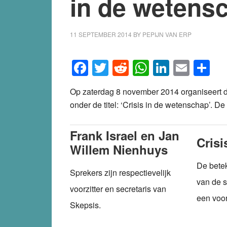
in de wetens
11 SEPTEMBER 2014
BY
PEPIJN VAN ERP
Facebook
Twitter
Reddit
WhatsApp
LinkedI
Emai
S
Op zaterdag 8 november 2014 organiseert de 
onder de titel: ‘Crisis in de wetenschap’. D
Frank Israel en Jan
Crisi
Willem Nienhuys
De bete
Sprekers zijn respectievelijk
van de s
voorzitter en secretaris van
een voor
Skepsis.