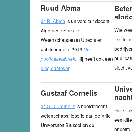
Ruud Abma
Bete
slod
dr. R. Abma
is universitair docent
Wie wete
Algemene Sociale
Dat is h
Wetenschappen in Utrecht en
bedrijve
publiceerde in 2013
De
publicat
publicatiefabriek
. Hij heeft ook een
slecht v
blog daarover
.
Unive
Gustaaf Cornelis
nach
dr. G.C. Cornelis
is hoofddocent
Het stin
wetenschapsfilosofie aan de Vrije
een kill
Universiteit Brussel en de
onbetrou