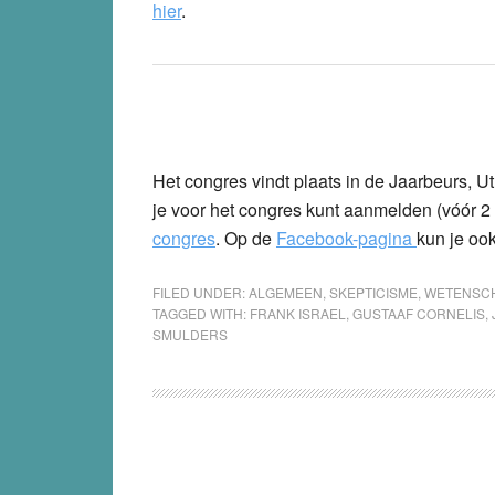
hier
.
Het congres vindt plaats in de Jaarbeurs, U
je voor het congres kunt aanmelden (vóór 2
congres
. Op de
Facebook-pagina
kun je oo
FILED UNDER:
ALGEMEEN
,
SKEPTICISME
,
WETENSC
TAGGED WITH:
FRANK ISRAEL
,
GUSTAAF CORNELIS
,
SMULDERS