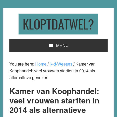
Skip
Skip
Skip
to
to
to
primary
main
primary
KLOPTDATWEL?
navigation
content
sidebar
MENU
You are here:
Home
/
K-d-Weetjes
/
Kamer van
Koophandel: veel vrouwen startten in 2014 als
alternatieve genezer
Kamer van Koophandel:
veel vrouwen startten in
2014 als alternatieve