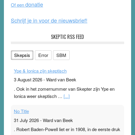
donatie
Of een
k
Schrijf je in voor de nieuwsbrief!
SKEPTIC RSS FEED
Skepsis
Error
SBM
Ype & Ionica zijn skeptisch
3 August 2026
-
Ward van Beek
. Ook in het zomernummer van Skepter zijn Ype en
Ionica weer skeptisch …
[...]
No Title
31 July 2026
-
Ward van Beek
. Robert Baden-Powell liet er in 1908, in de eerste druk