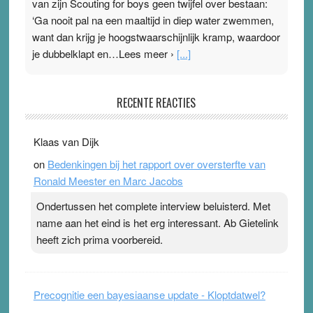
van zijn Scouting for boys geen twijfel over bestaan:
‘Ga nooit pal na een maaltijd in diep water zwemmen,
want dan krijg je hoogstwaarschijnlijk kramp, waardoor
je dubbelklapt en…Lees meer ›
[...]
Pleisterplakkers in de topspsort
RECENTE REACTIES
31 July 2026
-
Ward van Beek
. Na mondtape is nu de neuspleister in trek bij
Klaas van Dijk
topsporters. Ze hopen ermee hun hartslag te verlagen
on
Bedenkingen bij het rapport over oversterfte van
terwijl ze meer zuurstof opnemen. Daarop heeft zo’n
Ronald Meester en Marc Jacobs
pleister geen effect. Maar het gevoel ‘makkelijker te
ademen’ kan goud waard zijn. Door…Lees meer
Ondertussen het complete interview beluisterd. Met
Pleisterplakkers in de topspsort ›
[...]
name aan het eind is het erg interessant. Ab Gietelink
heeft zich prima voorbereid.
Precognitie een bayesiaanse update - Kloptdatwel?