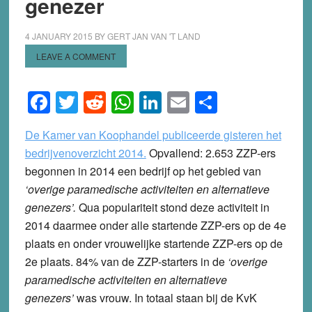
genezer
4 JANUARY 2015
BY
GERT JAN VAN 'T LAND
LEAVE A COMMENT
Facebook
Twitter
Reddit
WhatsApp
LinkedIn
Email
Share
De Kamer van Koophandel publiceerde gisteren het
bedrijvenoverzicht 2014.
Opvallend: 2.653 ZZP-ers
begonnen in 2014 een bedrijf op het gebied van
‘overige paramedische activiteiten en alternatieve
genezers’.
Qua populariteit stond deze activiteit in
2014 daarmee onder alle startende ZZP-ers op de 4e
plaats en onder vrouwelijke startende ZZP-ers op de
2e plaats. 84% van de ZZP-starters in de
‘overige
paramedische activiteiten en alternatieve
genezers’
was vrouw. In totaal staan bij de KvK