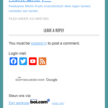
Kwakzalver Michio Kushi (macrobiotisch dieet tegen kanker)
overleden aan kanker.
FILED UNDER:
K-D-WEETJES
Reader
LEAVE A REPLY
Interactions
You must be
logged in
to post a comment.
Login met:
F
T
Y
F
Primary
Sidebar
a
wi
o
e
c
tt
u
e
e
er
T
d
b
u
Steun ons via:
o
b
Een aankoop
(meer info)
o
e