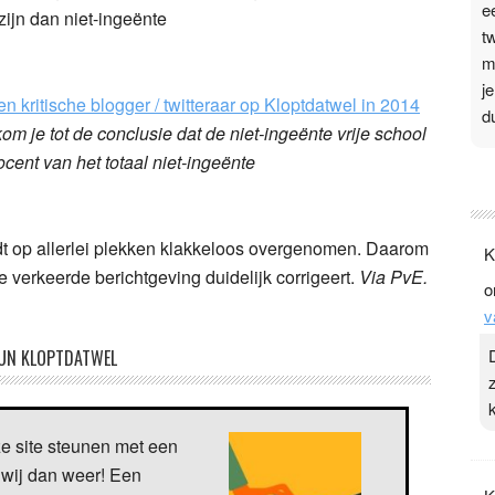
e
zijn dan niet-ingeënte
t
m
j
 kritische blogger / twitteraar op Kloptdatwel in 2014
d
om je tot de conclusie dat de niet-ingeënte vrije school
ocent van het totaal niet-ingeënte
P
3
.
t op allerlei plekken klakkeloos overgenomen. Daarom
K
t
de verkeerde berichtgeving duidelijk corrigeert.
Via PvE.
o
v
v
D
g
UN KLOPTDATWEL
z
t
ze site steunen met een
 wij dan weer! Een