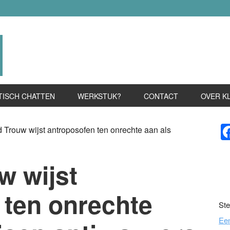
TISCH CHATTEN
WERKSTUK?
CONTACT
OVER K
P
Trouw wijst antroposofen ten onrechte aan als
S
w wijst
 ten onrechte
Ste
Ee