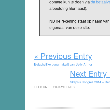
donatie kun je doen via
dit betaal
afbeelding hiernaast).
NB de rekening staat op naam van 
eigenaar van deze site.
« Previous Entry
Belachelijke bangmakerij van Belly Armor
Next Entry 
Skepsis Congres 2014 – Be
FILED UNDER:
K-D-WEETJES
Reader