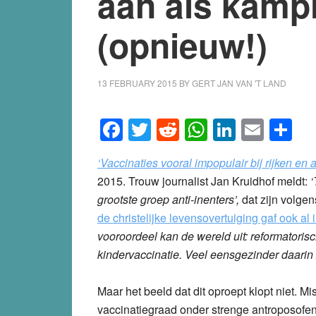
aan als kamp
(opnieuw!)
13 FEBRUARY 2015
BY
GERT JAN VAN 'T LAND
Facebook
Twitter
Reddit
WhatsApp
LinkedI
Emai
S
‘Vaccinaties vooral impopulair bij rijken en
2015. Trouw journalist Jan Kruidhof meldt:
‘
grootste groep anti-inenters’,
dat zijn volge
de christelijke levensovertuiging gaf ook al
vooroordeel kan de wereld uit: reformatoris
kindervaccinatie. Veel eensgezinder daarin 
Maar het beeld dat dit oproept klopt niet. Mi
vaccinatiegraad onder strenge antroposofen