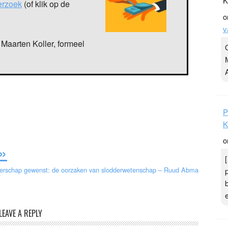
K
verzoek
(of klik op de
o
v
Maarten Koller, formeel
P
K
o
»
terschap gewenst: de oorzaken van slodderwetenschap – Ruud Abma
LEAVE A REPLY