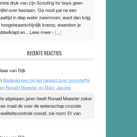
erste druk van zijn Scouting for boys geen
wijfel over bestaan: ‘Ga nooit pal na een
aaltijd in diep water zwemmen, want dan krijg
e hoogstwaarschijnlijk kramp, waardoor je
ubbelklapt en…Lees meer ›
[...]
leisterplakkers in de topspsort
RECENTE REACTIES
1 July 2026
-
Ward van Beek
 Na mondtape is nu de neuspleister in trek bij
laas van Dijk
opsporters. Ze hopen ermee hun hartslag te
n
Bedenkingen bij het rapport over oversterfte
erlagen terwijl ze meer zuurstof opnemen.
an Ronald Meester en Marc Jacobs
aarop heeft zo’n pleister geen effect. Maar het
evoel ‘makkelijker te ademen’ kan goud waard
De afgelopen jaren heeft Ronald Meester zeker
ijn. Door…Lees meer Pleisterplakkers in de
zes maal de voor de wetenschap cruciale
opspsort ›
[...]
kwaliteitscontrole vooraf, zie norm 51 van