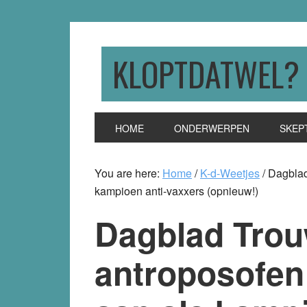
Skip
Skip
Skip
to
to
to
primary
main
primary
KLOPTDATWEL?
navigation
content
sidebar
HOME
ONDERWERPEN
SKEP
You are here:
Home
/
K-d-Weetjes
/
Dagblad 
kampioen anti-vaxxers (opnieuw!)
Dagblad Trou
antroposofen