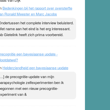
laas van Dijk
n
Bedenkingen bij het rapport over oversterfte
an Ronald Meester en Marc Jacobs
Ondertussen het complete interview beluisterd.
Met name aan het eind is het erg interessant.
Ab Gietelink heeft zich prima voorbereid.
recognitie een bayesiaanse update -
loptdatwel?
n
Helderziendheid een bayesiaanse update
[…] de precognitie-update van mijn
parapsychologie zelfexperimenten ben ik
begonnen met een nieuw precognitie-
experiment van &