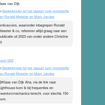
laas van Dijk
n
Bedenkingen bij het rapport over oversterfte
an Ronald Meester en Marc Jacobs
Antivaxxers, waaronder inbegrepen Ronald
Meester & co, refereren altijd graag naar een
publicatie uit 2023 van onder andere Christine
St
ans1263
n
Bedenkingen bij het rapport over oversterfte
an Ronald Meester en Marc Jacobs
@Klaas van Dijk Aha, via de link naar
Lighthouse kom ik bij frequenties en
kwantummechanica terecht, voor slechts 150
euro.