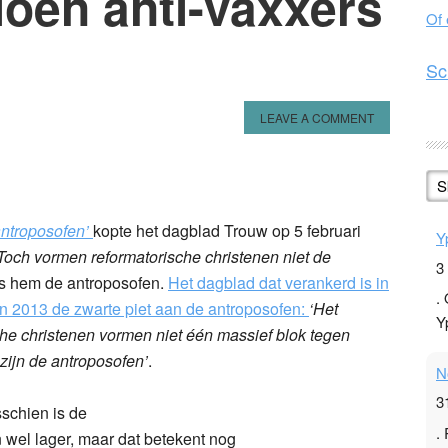
ioen anti-vaxxers
Of
Sc
LEAVE A COMMENT
n
l
hare
S
 antroposofen’
kopte het dagblad Trouw op 5 februari
Y
Toch vormen reformatorische christenen niet de
3
ns hem de antroposofen.
Het dagblad dat verankerd is in
.
 in 2013 de zwarte piet aan de antroposofen:
‘Het
Y
che christenen vormen niet één massief blok tegen
zijn de antroposofen’
.
N
3
sschien is de
.
 wel lager, maar dat betekent nog