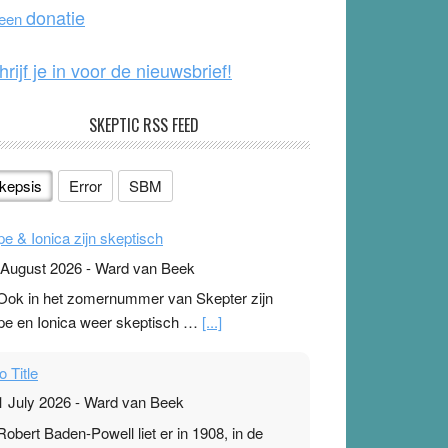
o
e
donatie
 een
k
hrijf je in voor de nieuwsbrief!
SKEPTIC RSS FEED
kepsis
Error
SBM
pe & Ionica zijn skeptisch
 August 2026
-
Ward van Beek
 Ook in het zomernummer van Skepter zijn
pe en Ionica weer skeptisch …
[...]
o Title
1 July 2026
-
Ward van Beek
 Robert Baden-Powell liet er in 1908, in de