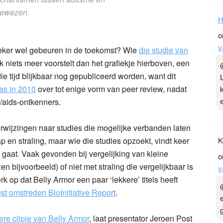
bewezen
.
H
o
v
zeker wel gebeuren in de toekomst? Wie
die studie van
k niets meer voorstelt dan het grafiekje hierboven, een
ie tijd blijkbaar nog gepubliceerd worden, want dit
as in 2010
over tot enige vorm van peer review, nadat
/aids-ontkenners.
erwijzingen naar studies die mogelijke verbanden laten
en straling, maar wie die studies opzoekt, vindt keer
K
 gaat. Vaak gevonden bij vergelijking van kleine
o
n bijvoorbeeld) of niet met straling die vergelijkbaar is
v
erk op dat Belly Armor een paar ‘lekkere’ titels heeft
st omstreden BioInitiative Report
.
re clipje van Belly Armor
, laat presentator Jeroen Post