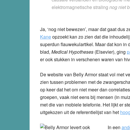
elektromagnetische straling
nog niet 
Ja, ‘nog niet bewezen’, maar dat gaat dus 
Kane
opzoekt kan zo zien dat die inhoudelij
superdun flauwekulartikel. Maar dat kon in d
blad,
Medical Hypotheses
(Elsevier), ging
p
er ook stukken in verschenen waren van hiv
De website van Belly Armor staat vol met v
zien tussen problemen met de zwangerschap 
op keer dat het om niet meer dan correlaties
groepen, vaak niet eens bij mensen (in muize
met die van mobiele telefonie. Het lijkt er st
uitgekozen uit de referentielijst van het
hoog
In een
ande