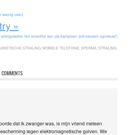
r weinig over)
try »
 antroposofen ten onrechte aan als kampioen anti-vaxxers (opnieuw!)
GNETISCHE STRALING
,
MOBIELE TELEFONIE
,
SPERMA
,
STRALING
,
COMMENTS
 hoorde dat ik zwanger was, is mijn vriend meteen
 bescherming tegen elektromagnetische golven. We