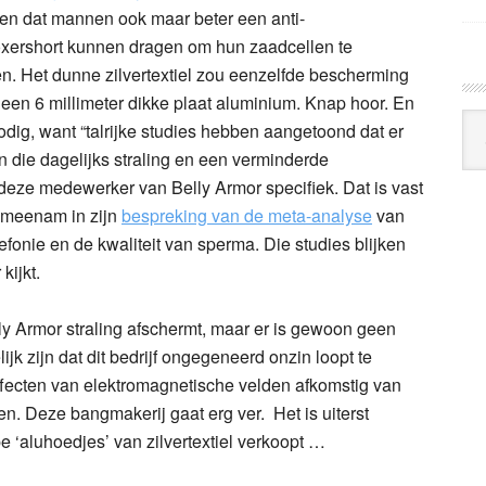
llen dat mannen ook maar beter een anti-
oxershort kunnen dragen om hun zaadcellen te
. Het dunne zilvertextiel zou eenzelfde bescherming
 een 6 millimeter dikke plaat aluminium. Knap hoor. En
Arc
odig, want “talrijke studies hebben aangetoond dat er
Klo
n die dagelijks straling en een verminderde
 deze medewerker van Belly Armor specifiek. Dat is vast
a meenam in zijn
bespreking van de meta-analyse
van
efonie en de kwaliteit van sperma. Die studies blijken
kijkt.
lly Armor straling afschermt, maar er is gewoon geen
k zijn dat dit bedrijf ongegeneerd onzin loopt te
fecten van elektromagnetische velden afkomstig van
n. Deze bangmakerij gaat erg ver. Het is uiterst
 ‘aluhoedjes’ van zilvertextiel verkoopt …