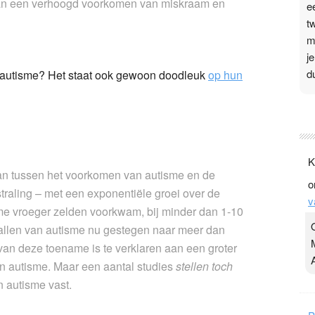
.kan een verhoogd voorkomen van miskraam en
e
t
m
j
d
n autisme? Het staat ook gewoon doodleuk
op hun
P
3
.
K
t
an tussen het voorkomen van autisme en de
o
v
straling – met een exponentiële groei over de
v
D
me vroeger zelden voorkwam, bij minder dan 1-10
g
vallen van autisme nu gestegen naar meer dan
z
van deze toename is te verklaren aan een groter
t
n autisme. Maar een aantal studies
stellen toch
 autisme vast.