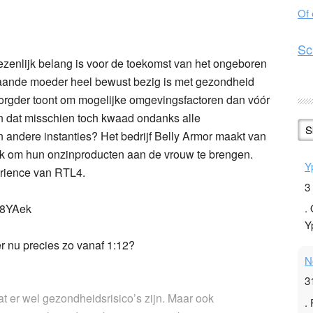
Of
n
l
hare
Sc
zenlijk belang is voor de toekomst van het ongeboren
taande moeder heel bewust bezig is met gezondheid
rgder toont om mogelijke omgevingsfactoren dan vóór
n dat misschien toch kwaad ondanks alle
S
 andere instanties? Het bedrijf Belly Armor maakt van
uik om hun onzinproducten aan de vrouw te brengen.
Y
erience van RTL4.
3
A8YAek
.
Y
r nu precies zo vanaf 1:12?
N
3
t er wel gezondheidsrisico’s zijn. Maar ook
.