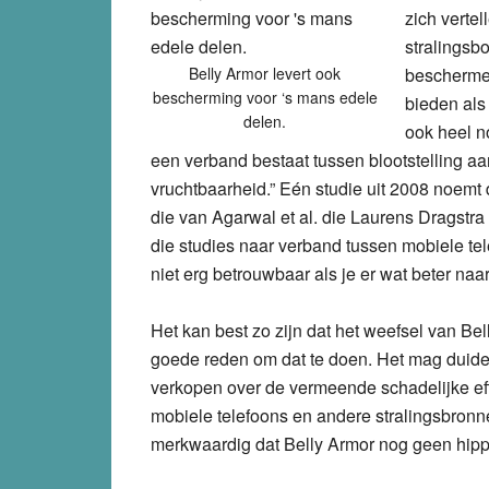
zich verte
stralingsb
Belly Armor levert ook
beschermen
bescherming voor ‘s mans edele
bieden als
delen.
ook heel n
een verband bestaat tussen blootstelling aa
vruchtbaarheid.” Eén studie uit 2008 noemt
die van Agarwal et al. die Laurens Dragstr
die studies naar verband tussen mobiele tel
niet erg betrouwbaar als je er wat beter naar 
Het kan best zo zijn dat het weefsel van Be
goede reden om dat te doen. Het mag duidelij
verkopen over de vermeende schadelijke ef
mobiele telefoons en andere stralingsbronne
merkwaardig dat Belly Armor nog geen hippe