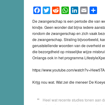
Facebook
Twitter
Reddit
WhatsApp
LinkedI
Emai
S
De zwangerschap is een periode die van we
kindje. Geen wonder dat bijna iedere aans
rondom de zwangerschap en zich vaak bezo
de zwangerschap. Straling bijvoorbeeld, ka
geruststellende woorden van de overheid en
die bezorgdheid op misselijke wijze misbr
Onlangs ook in het programma LifestyleXp
https://www.youtube.com/watch?v=Hew5T
Krijg nou wat. Wat zei die meneer De Koeye
Heel wat recente studies tonen aan da