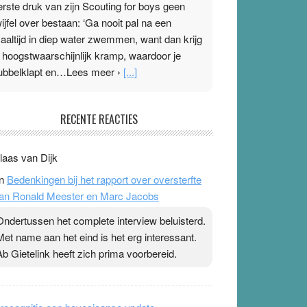
erste druk van zijn Scouting for boys geen
wijfel over bestaan: ‘Ga nooit pal na een
aaltijd in diep water zwemmen, want dan krijg
e hoogstwaarschijnlijk kramp, waardoor je
ubbelklapt en…Lees meer ›
[...]
leisterplakkers in de topspsort
RECENTE REACTIES
1 July 2026
-
Ward van Beek
 Na mondtape is nu de neuspleister in trek bij
laas van Dijk
opsporters. Ze hopen ermee hun hartslag te
n
Bedenkingen bij het rapport over oversterfte
erlagen terwijl ze meer zuurstof opnemen.
an Ronald Meester en Marc Jacobs
aarop heeft zo’n pleister geen effect. Maar het
evoel ‘makkelijker te ademen’ kan goud waard
Ondertussen het complete interview beluisterd.
ijn. Door…Lees meer Pleisterplakkers in de
Met name aan het eind is het erg interessant.
opspsort ›
[...]
Ab Gietelink heeft zich prima voorbereid.