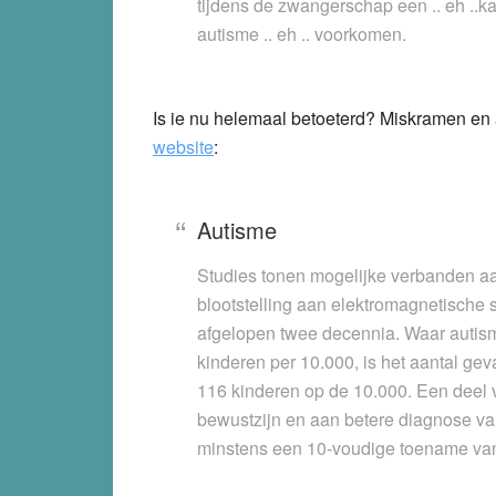
tijdens de zwangerschap een .. eh .
autisme .. eh .. voorkomen.
Is ie nu helemaal betoeterd? Miskramen e
website
:
Autisme
Studies tonen mogelijke verbanden a
blootstelling aan elektromagnetische 
afgelopen twee decennia. Waar autis
kinderen per 10.000, is het aantal ge
116 kinderen op de 10.000. Een deel 
bewustzijn en aan betere diagnose va
minstens een 10-voudige toename van