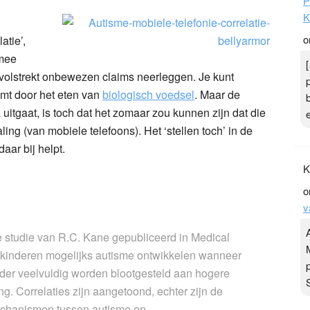
P
K
o
atie’,
rmee
 volstrekt onbewezen claims neerleggen. Je kunt
komt door het eten van
biologisch voedsel
. Maar de
uitgaat, is toch dat het zomaar zou kunnen zijn dat die
ng (van mobiele telefoons). Het ‘stellen toch’ in de
aar bij helpt.
K
:
o
v
 studie van R.C. Kane gepubliceerd in Medical
 kinderen mogelijks autisme ontwikkelen wanneer
eder veelvuldig worden blootgesteld aan hogere
g. Correlaties zijn aangetoond, echter zijn de
echanismen tussen autisme en