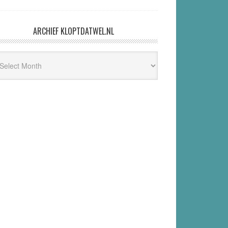
ARCHIEF KLOPTDATWEL.NL
hief
ptdatwel.nl