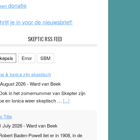
o
e
donatie
 een
k
hrijf je in voor de nieuwsbrief!
SKEPTIC RSS FEED
kepsis
Error
SBM
pe & Ionica zijn skeptisch
 August 2026
-
Ward van Beek
 Ook in het zomernummer van Skepter zijn
pe en Ionica weer skeptisch …
[...]
o Title
1 July 2026
-
Ward van Beek
 Robert Baden-Powell liet er in 1908, in de