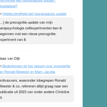
recognitie een bayesiaanse update -
loptdatwel?
n
Helderziendheid een bayesiaanse update
[…] de precognitie-update van mijn
parapsychologie zelfexperimenten ben ik
begonnen met een nieuw precognitie-
experiment van &
laas van Dijk
n
Bedenkingen bij het rapport over oversterfte
an Ronald Meester en Marc Jacobs
Antivaxxers, waaronder inbegrepen Ronald
Meester & co, refereren altijd graag naar een
publicatie uit 2023 van onder andere Christine
St