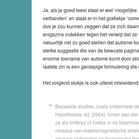
Ja, als je goed leest staat er wel ‘mogelijke
verbanden’ en staat er in het grafiekje ‘correl
dus je zou kunnen zeggen dat ze zich daa
enigszins indekken tegen het verwijt dat ze
natuurlijk net zo goed stellen dat autisme 
sterke suggestie die van de bewuste pagina 
enorme toename van autisme komt door strali
laatste zin is een geniepige formulering die d
Het volgend stukje is ook uiterst misleidend
Bepaalde studies, zoals ondermeer de
Hypotheses, 62 (2004), tonen aan dat
ze als embryo of foetus in de baarmo
niveaus van elektromagnetische stralin
causale verbanden en biologische m