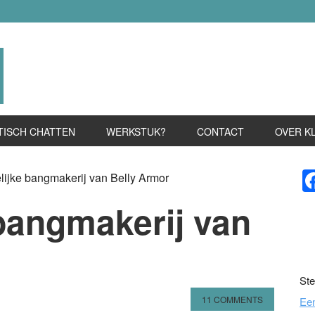
TISCH CHATTEN
WERKSTUK?
CONTACT
OVER K
P
ijke bangmakerij van Belly Armor
S
bangmakerij van
Ste
11 COMMENTS
Ee