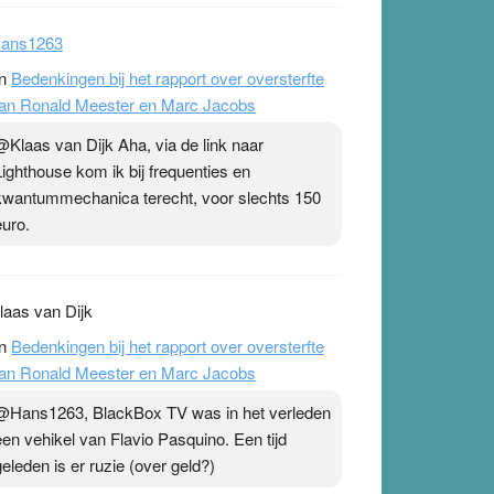
ans1263
n
Bedenkingen bij het rapport over oversterfte
an Ronald Meester en Marc Jacobs
@Klaas van Dijk Aha, via de link naar
Lighthouse kom ik bij frequenties en
kwantummechanica terecht, voor slechts 150
euro.
laas van Dijk
n
Bedenkingen bij het rapport over oversterfte
an Ronald Meester en Marc Jacobs
@Hans1263, BlackBox TV was in het verleden
een vehikel van Flavio Pasquino. Een tijd
geleden is er ruzie (over geld?)