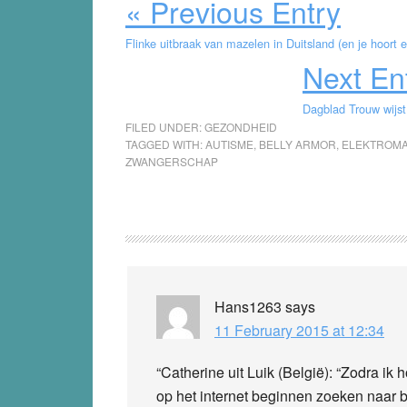
« Previous Entry
Flinke uitbraak van mazelen in Duitsland (en je hoort e
Next En
Dagblad Trouw wijst
FILED UNDER:
GEZONDHEID
TAGGED WITH:
AUTISME
,
BELLY ARMOR
,
ELEKTROMA
ZWANGERSCHAP
Reader
Interactions
Hans1263
says
11 February 2015 at 12:34
“Catherine uit Luik (België): “Zodra ik
op het internet beginnen zoeken naar