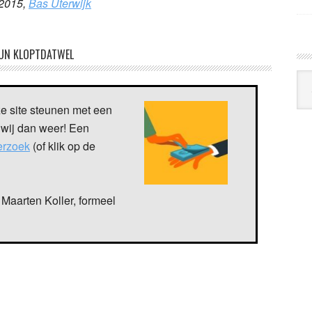
 2015,
Bas Uterwijk
UN KLOPTDATWEL
Arc
Klo
ze site steunen met een
 wij dan weer! Een
verzoek
(of klik op de
Maarten Koller, formeel