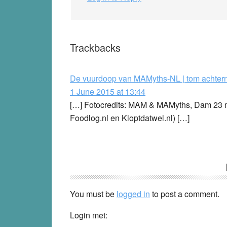
Trackbacks
De vuurdoop van MAMyths-NL | tom achte
1 June 2015 at 13:44
[…] Fotocredits: MAM & MAMyths, Dam 23 me
Foodlog.nl en Kloptdatwel.nl) […]
You must be
logged in
to post a comment.
Login met: