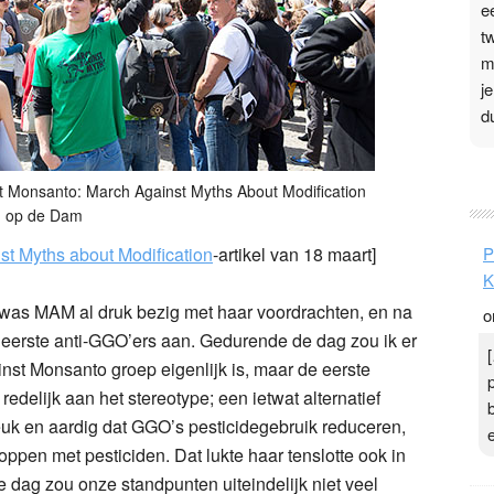
e
t
m
j
d
P
 Monsanto: March Against Myths About Modification
3
op de Dam
.
st Myths about Modification
-artikel van 18 maart]
P
t
K
v
s MAM al druk bezig met haar voordrachten, en na
o
D
 eerste anti-GGO’ers aan. Gedurende de dag zou ik er
g
st Monsanto groep eigenlijk is, maar de eerste
z
t
delijk aan het stereotype; een ietwat alternatief
euk en aardig dat GGO’s pesticidegebruik reduceren,
pen met pesticiden. Dat lukte haar tenslotte ook in
e dag zou onze standpunten uiteindelijk niet veel