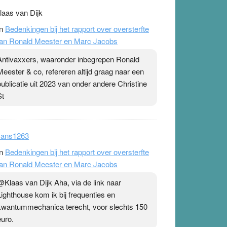
laas van Dijk
n
Bedenkingen bij het rapport over oversterfte
an Ronald Meester en Marc Jacobs
Antivaxxers, waaronder inbegrepen Ronald
Meester & co, refereren altijd graag naar een
publicatie uit 2023 van onder andere Christine
St
ans1263
n
Bedenkingen bij het rapport over oversterfte
an Ronald Meester en Marc Jacobs
@Klaas van Dijk Aha, via de link naar
Lighthouse kom ik bij frequenties en
kwantummechanica terecht, voor slechts 150
euro.