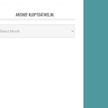
ARCHIEF KLOPTDATWEL.NL
hief
ptdatwel.nl