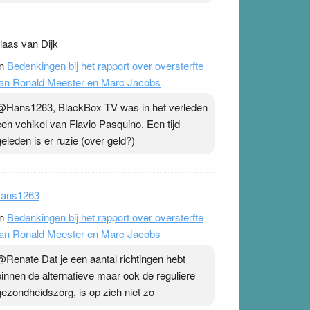
laas van Dijk
n
Bedenkingen bij het rapport over oversterfte
an Ronald Meester en Marc Jacobs
@Hans1263, BlackBox TV was in het verleden
een vehikel van Flavio Pasquino. Een tijd
geleden is er ruzie (over geld?)
ans1263
n
Bedenkingen bij het rapport over oversterfte
an Ronald Meester en Marc Jacobs
@Renate Dat je een aantal richtingen hebt
binnen de alternatieve maar ook de reguliere
gezondheidszorg, is op zich niet zo