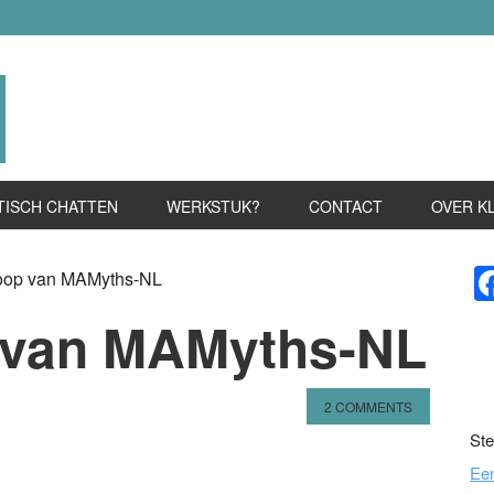
TISCH CHATTEN
WERKSTUK?
CONTACT
OVER K
P
oop van MAMyths-NL
S
 van MAMyths-NL
2 COMMENTS
Ste
n
l
hare
Ee