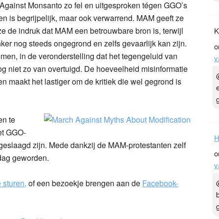
h Against Monsanto zo fel en uitgesproken tégen GGO’s
 is begrijpelijk, maar ook verwarrend. MAM geeft ze
e de indruk dat MAM een betrouwbare bron is, terwijl
K
ker nog steeds ongegrond en zelfs gevaarlijk kan zijn.
o
nemen, in de veronderstelling dat het tegengeluid van
v
nog niet zo van overtuigd. De hoeveelheid misinformatie
n maakt het lastiger om de kritiek die wel gegrond is
n te
het GGO-
H
n geslaagd zijn. Mede dankzij de MAM-protestanten zelf
o
 dag geworden.
v
e sturen,
of een bezoekje brengen aan de
Facebook-