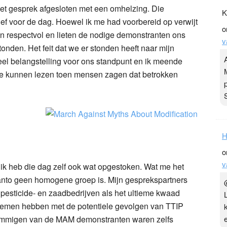
het gesprek afgesloten met een omhelzing. Die
K
tief voor de dag. Hoewel ik me had voorbereid op verwijt
o
en respectvol en lieten de nodige demonstranten ons
v
onden. Het feit dat we er stonden heeft naar mijn
el belangstelling voor ons standpunt en ik meende
 te kunnen lezen toen mensen zagen dat betrokken
H
o
v
 ik heb die dag zelf ook wat opgestoken. Wat me het
anto geen homogene groep is. Mijn gesprekspartners
pesticide- en zaadbedrijven als het ultieme kwaad
roblemen hebben met de potentiele gevolgen van TTIP
 Sommigen van de MAM demonstranten waren zelfs