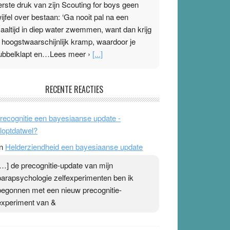
erste druk van zijn Scouting for boys geen
wijfel over bestaan: ‘Ga nooit pal na een
aaltijd in diep water zwemmen, want dan krijg
e hoogstwaarschijnlijk kramp, waardoor je
ubbelklapt en…Lees meer ›
[...]
leisterplakkers in de topspsort
RECENTE REACTIES
1 July 2026
-
Ward van Beek
 Na mondtape is nu de neuspleister in trek bij
recognitie een bayesiaanse update -
opsporters. Ze hopen ermee hun hartslag te
loptdatwel?
erlagen terwijl ze meer zuurstof opnemen.
n
Helderziendheid een bayesiaanse update
aarop heeft zo’n pleister geen effect. Maar het
evoel ‘makkelijker te ademen’ kan goud waard
[…] de precognitie-update van mijn
ijn. Door…Lees meer Pleisterplakkers in de
parapsychologie zelfexperimenten ben ik
opspsort ›
[...]
begonnen met een nieuw precognitie-
experiment van &