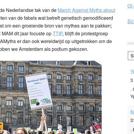
Of
de Nederlandse tak van de
March Against Myths about
feiten van de fabels wat betreft genetisch gemodificeerd
Sc
est om een groeiende bron van mythes aan te pakken;
MAM dit jaar focuste op
TTIP
, blijft de protestgroep
 MAMyths er dan ook wereldwijd op uitgetrokken om de
ebben we Amsterdam als podium gekozen.
S
Y
3
.
Y
N
3
.