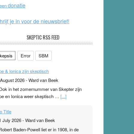
o
e
donatie
 een
k
hrijf je in voor de nieuwsbrief!
SKEPTIC RSS FEED
kepsis
Error
SBM
pe & Ionica zijn skeptisch
 August 2026
-
Ward van Beek
 Ook in het zomernummer van Skepter zijn
pe en Ionica weer skeptisch …
[...]
o Title
1 July 2026
-
Ward van Beek
 Robert Baden-Powell liet er in 1908, in de