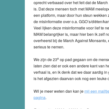
oprecht verbaasd over het feit dat de Marc
is. Dat deze mensen toch met MAM meelopen
een platform, maar door hun steun wekken z
de misinformatie over o.a. GGO’s/diëten/kan
Veel lijken deze misinformatie voor lief te 
MAM belangrijker is, maar hier ben ik zelf 
overheerst bij de March Against Monsanto, e
serieus te nemen.
e
We zijn de 23
op pad gegaan om de mense
laten zien dat er ook een andere kant van 
verhaal is, en ik denk dat we daar aardig i
is het afgezien daarvan ook nog een leuke
Wil je meer weten dan kan je
mij een mailtj
pagina
.