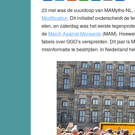
23 mei was de vuurdoop van MAMyths-NL, 
Modification
. Dit initiatief onderscheidt de 
eten, en zaterdag was het eerste tegenprot
de
March Against Monsanto
(MAM). Hoewel 
fabels over GGO’s verspreiden. Dit jaar is
misinformatie te bestrijden.
In Nederland h