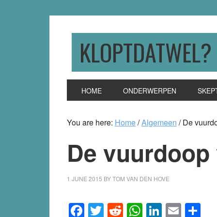
Skip
Skip
Skip
to
to
to
primary
main
primary
KLOPTDATWEL?
navigation
content
sidebar
HOME
ONDERWERPEN
SKEP
You are here:
Home
/
Algemeen
/
De vuurd
De vuurdoop
1 JUNE 2015
BY
TOM VAN DEN HOVE
Facebook
Twitter
Reddit
WhatsApp
LinkedI
Emai
S