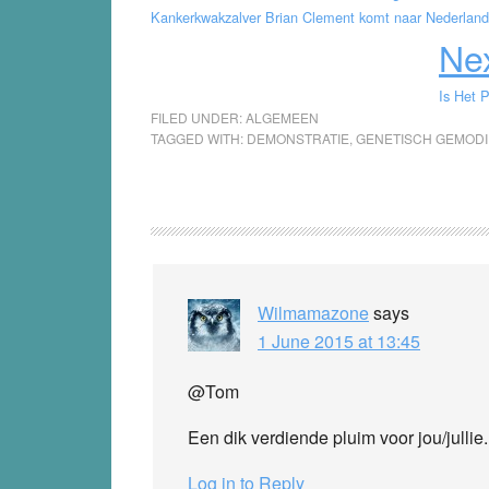
Kankerkwakzalver Brian Clement komt naar Nederland
Nex
Is Het 
FILED UNDER:
ALGEMEEN
TAGGED WITH:
DEMONSTRATIE
,
GENETISCH GEMODI
Reader
Interactions
Wilmamazone
says
1 June 2015 at 13:45
@Tom
Een dik verdiende pluim voor jou/julli
Log in to Reply